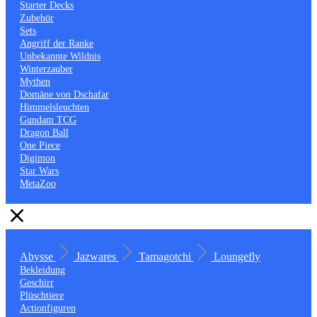
Starter Decks
Zubehör
Sets
Angriff der Ranke
Unbekannte Wildnis
Winterzauber
Mythen
Domäne von Dschafar
Himmelsleuchten
Gundam TCG
Dragon Ball
One Piece
Digimon
Star Wars
MetaZoo
Abysse
Jazwares
Tamagotchi
Loungefly
Bekleidung
Geschirr
Plüschtiere
Actionfiguren