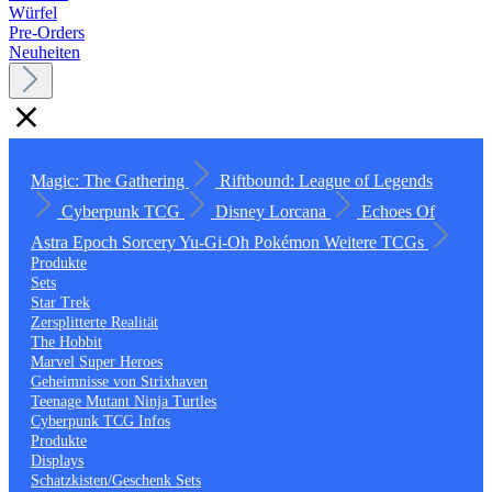
Würfel
Pre-Orders
Neuheiten
Magic: The Gathering
Riftbound: League of Legends
Cyberpunk TCG
Disney Lorcana
Echoes Of
Astra
Epoch
Sorcery
Yu-Gi-Oh
Pokémon
Weitere TCGs
Produkte
Sets
Star Trek
Zersplitterte Realität
The Hobbit
Marvel Super Heroes
Geheimnisse von Strixhaven
Teenage Mutant Ninja Turtles
Cyberpunk TCG Infos
Produkte
Displays
Schatzkisten/Geschenk Sets