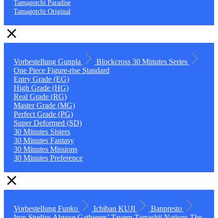
Tamagotchi Paradise
Tamagotchi Original
Vorbestellung
Gunpla
Blockcross
30 Minutes Series
One Piece
Figure-rise Standard
Entry Grade (EG)
High Grade (HG)
Real Grade (RG)
Master Grade (MG)
Perfect Grade (PG)
Super Deformed (SD)
30 Minutes Sisters
30 Minutes Fantasy
30 Minutes Missions
30 Minutes Preference
Vorbestellung
Funko
Ichiban KUJI
Banpresto
Iron Studios
Abysse
Gatherers’ Tavern
Tamashii Nations
The