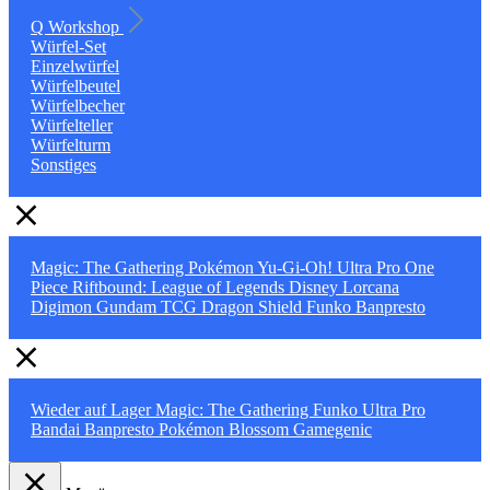
Q Workshop
Würfel-Set
Einzelwürfel
Würfelbeutel
Würfelbecher
Würfelteller
Würfelturm
Sonstiges
Magic: The Gathering
Pokémon
Yu-Gi-Oh!
Ultra Pro
One
Piece
Riftbound: League of Legends
Disney Lorcana
Digimon
Gundam TCG
Dragon Shield
Funko
Banpresto
Wieder auf Lager
Magic: The Gathering
Funko
Ultra Pro
Bandai
Banpresto
Pokémon
Blossom
Gamegenic