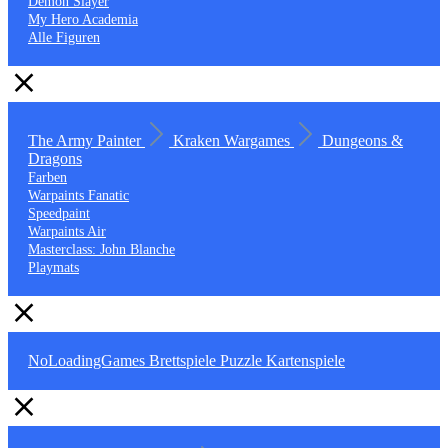
Demon Slayer
My Hero Academia
Alle Figuren
The Army Painter
Kraken Wargames
Dungeons &
Dragons
Farben
Warpaints Fanatic
Speedpaint
Warpaints Air
Masterclass: John Blanche
Playmats
NoLoadingGames
Brettspiele
Puzzle
Kartenspiele