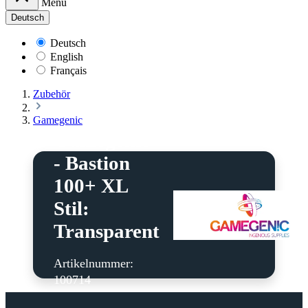
Menü
Deutsch
Deutsch
English
Français
Zubehör
Gamegenic
Gamegenic
- Bastion
100+ XL
Stil:
Transparent
Artikelnummer:
100714