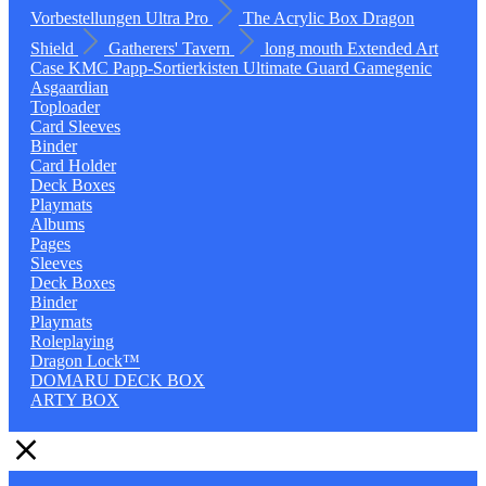
Vorbestellungen
Ultra Pro
The Acrylic Box
Dragon
Shield
Gatherers' Tavern
long mouth
Extended Art
Case
KMC
Papp-Sortierkisten
Ultimate Guard
Gamegenic
Asgaardian
Toploader
Card Sleeves
Binder
Card Holder
Deck Boxes
Playmats
Albums
Pages
Sleeves
Deck Boxes
Binder
Playmats
Roleplaying
Dragon Lock™
DOMARU DECK BOX
ARTY BOX