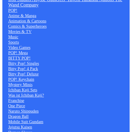
Wand Company
POP!
Anime & Manga
Animation & Cartoons
Comics & Superheroes
Movies & TV
Music
Sports
Video Games
POP! Mega
BITTY POP!
Bitty Pop! Singles
Bitty Pop! 4 Pack
Bitty Pop! Deluxe
POP! Keychain
Mystery Minis
Ichiban Kuji Sets
Was ist Ichiban Kuji?
Franchise
One Piece
Naruto Shippuden
Dragon Ball
Mobile Suit Gundam
Jujutsu Kaisen