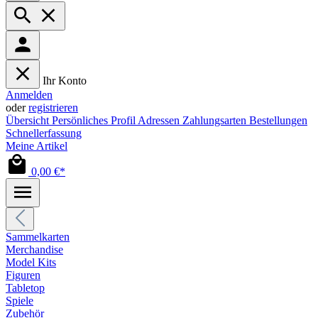
Ihr Konto
Anmelden
oder
registrieren
Übersicht
Persönliches Profil
Adressen
Zahlungsarten
Bestellungen
Schnellerfassung
Meine Artikel
0,00 €*
Sammelkarten
Merchandise
Model Kits
Figuren
Tabletop
Spiele
Zubehör