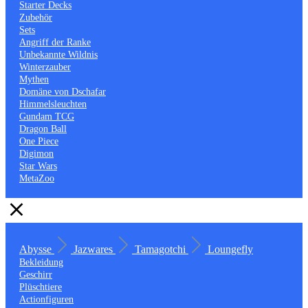
Starter Decks
Zubehör
Sets
Angriff der Ranke
Unbekannte Wildnis
Winterzauber
Mythen
Domäne von Dschafar
Himmelsleuchten
Gundam TCG
Dragon Ball
One Piece
Digimon
Star Wars
MetaZoo
Abysse
Jazwares
Tamagotchi
Loungefly
Bekleidung
Geschirr
Plüschtiere
Actionfiguren