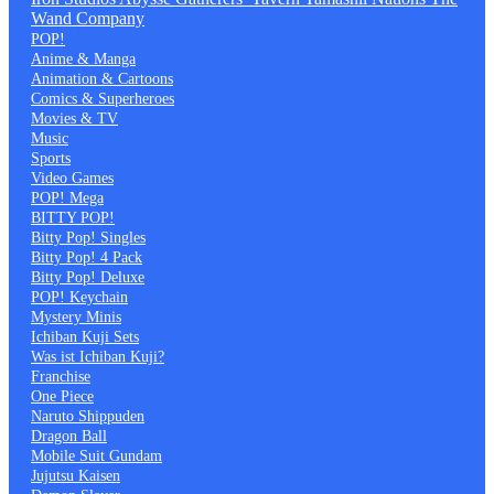
Wand Company
POP!
Anime & Manga
Animation & Cartoons
Comics & Superheroes
Movies & TV
Music
Sports
Video Games
POP! Mega
BITTY POP!
Bitty Pop! Singles
Bitty Pop! 4 Pack
Bitty Pop! Deluxe
POP! Keychain
Mystery Minis
Ichiban Kuji Sets
Was ist Ichiban Kuji?
Franchise
One Piece
Naruto Shippuden
Dragon Ball
Mobile Suit Gundam
Jujutsu Kaisen