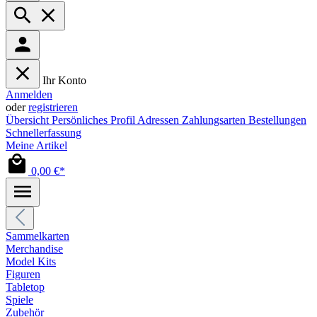
Ihr Konto
Anmelden
oder
registrieren
Übersicht
Persönliches Profil
Adressen
Zahlungsarten
Bestellungen
Schnellerfassung
Meine Artikel
0,00 €*
Sammelkarten
Merchandise
Model Kits
Figuren
Tabletop
Spiele
Zubehör