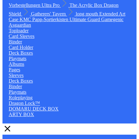
Vorbestellungen
Ultra Pro
The Acrylic Box
Dragon
Shield
Gatherers' Tavern
long mouth
Extended Art
Case
KMC
Papp-Sortierkisten
Ultimate Guard
Gamegenic
Asgaardian
Toploader
Card Sleeves
Binder
Card Holder
Deck Boxes
Playmats
Albums
Pages
Sleeves
Deck Boxes
Binder
Playmats
Roleplaying
Dragon Lock™
DOMARU DECK BOX
ARTY BOX