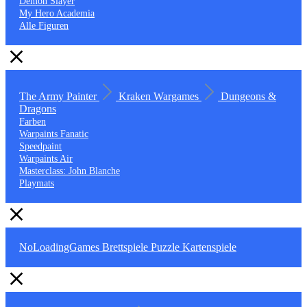
Demon Slayer
My Hero Academia
Alle Figuren
The Army Painter
Kraken Wargames
Dungeons &
Dragons
Farben
Warpaints Fanatic
Speedpaint
Warpaints Air
Masterclass: John Blanche
Playmats
NoLoadingGames
Brettspiele
Puzzle
Kartenspiele