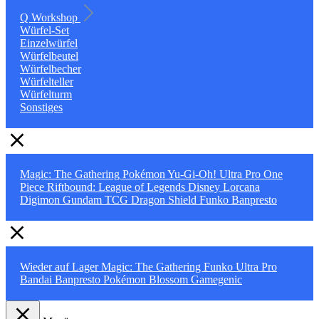
Q Workshop
Würfel-Set
Einzelwürfel
Würfelbeutel
Würfelbecher
Würfelteller
Würfelturm
Sonstiges
Magic: The Gathering
Pokémon
Yu-Gi-Oh!
Ultra Pro
One
Piece
Riftbound: League of Legends
Disney Lorcana
Digimon
Gundam TCG
Dragon Shield
Funko
Banpresto
Wieder auf Lager
Magic: The Gathering
Funko
Ultra Pro
Bandai
Banpresto
Pokémon
Blossom
Gamegenic