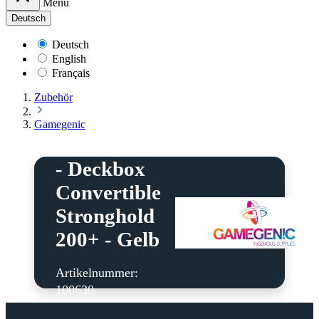
Menü
Deutsch
Deutsch
English
Français
Zubehör
Gamegenic
Gamegenic
- Deckbox
Convertible
Stronghold
200+ - Gelb
Artikelnummer:
100630