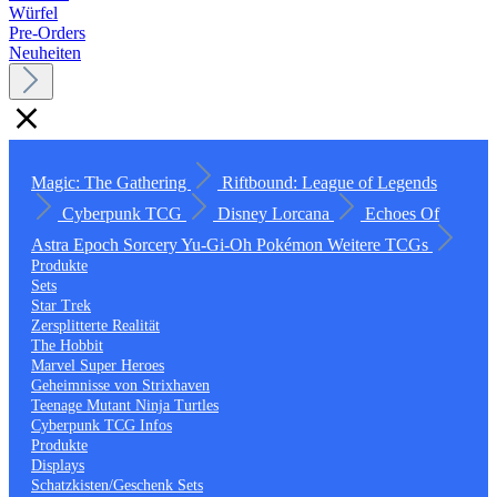
Würfel
Pre-Orders
Neuheiten
Magic: The Gathering
Riftbound: League of Legends
Cyberpunk TCG
Disney Lorcana
Echoes Of
Astra
Epoch
Sorcery
Yu-Gi-Oh
Pokémon
Weitere TCGs
Produkte
Sets
Star Trek
Zersplitterte Realität
The Hobbit
Marvel Super Heroes
Geheimnisse von Strixhaven
Teenage Mutant Ninja Turtles
Cyberpunk TCG Infos
Produkte
Displays
Schatzkisten/Geschenk Sets