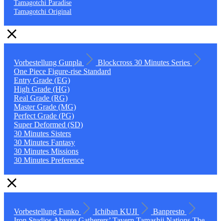
Tamagotchi Paradise
Tamagotchi Original
Vorbestellung
Gunpla
Blockcross
30 Minutes Series
One Piece
Figure-rise Standard
Entry Grade (EG)
High Grade (HG)
Real Grade (RG)
Master Grade (MG)
Perfect Grade (PG)
Super Deformed (SD)
30 Minutes Sisters
30 Minutes Fantasy
30 Minutes Missions
30 Minutes Preference
Vorbestellung
Funko
Ichiban KUJI
Banpresto
Iron Studios
Abysse
Gatherers’ Tavern
Tamashii Nations
The