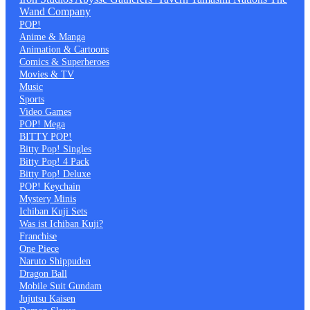
Wand Company
POP!
Anime & Manga
Animation & Cartoons
Comics & Superheroes
Movies & TV
Music
Sports
Video Games
POP! Mega
BITTY POP!
Bitty Pop! Singles
Bitty Pop! 4 Pack
Bitty Pop! Deluxe
POP! Keychain
Mystery Minis
Ichiban Kuji Sets
Was ist Ichiban Kuji?
Franchise
One Piece
Naruto Shippuden
Dragon Ball
Mobile Suit Gundam
Jujutsu Kaisen