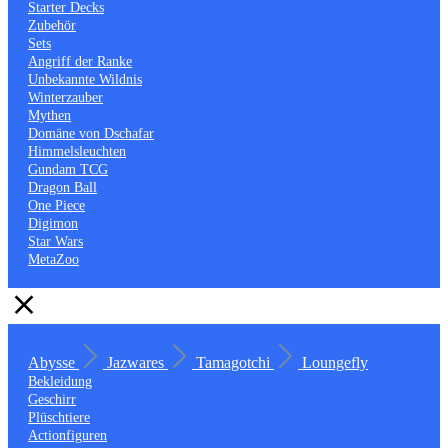
Starter Decks
Zubehör
Sets
Angriff der Ranke
Unbekannte Wildnis
Winterzauber
Mythen
Domäne von Dschafar
Himmelsleuchten
Gundam TCG
Dragon Ball
One Piece
Digimon
Star Wars
MetaZoo
Abysse
Jazwares
Tamagotchi
Loungefly
Bekleidung
Geschirr
Plüschtiere
Actionfiguren