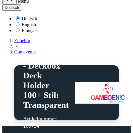
Menü
Deutsch
Deutsch
English
Français
Zubehör
Gamegenic
Gamegenic
- Deckbox
Deck
Holder
100+ Stil:
Transparent
Artikelnummer:
100754