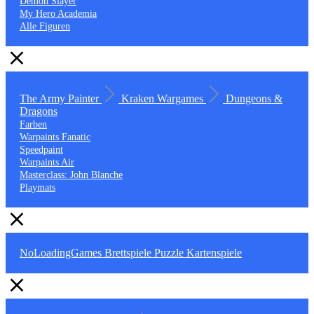
Demon Slayer
My Hero Academia
Alle Figuren
The Army Painter
Kraken Wargames
Dungeons &
Dragons
Farben
Warpaints Fanatic
Speedpaint
Warpaints Air
Masterclass: John Blanche
Playmats
NoLoadingGames
Brettspiele
Puzzle
Kartenspiele