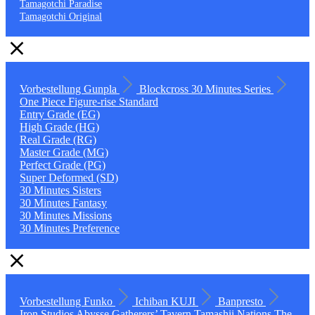
Tamagotchi Paradise
Tamagotchi Original
Vorbestellung
Gunpla
Blockcross
30 Minutes Series
One Piece
Figure-rise Standard
Entry Grade (EG)
High Grade (HG)
Real Grade (RG)
Master Grade (MG)
Perfect Grade (PG)
Super Deformed (SD)
30 Minutes Sisters
30 Minutes Fantasy
30 Minutes Missions
30 Minutes Preference
Vorbestellung
Funko
Ichiban KUJI
Banpresto
Iron Studios
Abysse
Gatherers’ Tavern
Tamashii Nations
The