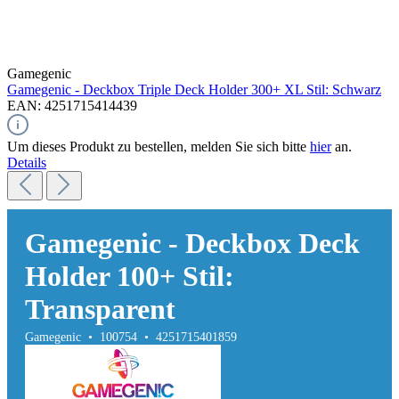
Gamegenic
Gamegenic - Deckbox Triple Deck Holder 300+ XL Stil: Schwarz
EAN: 4251715414439
Um dieses Produkt zu bestellen, melden Sie sich bitte
hier
an.
Details
Gamegenic - Deckbox Deck
Holder 100+ Stil:
Transparent
Gamegenic • 100754 • 4251715401859