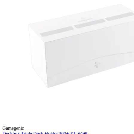
Gamegenic
Deckbox Triple Deck Holder 300+ XL
Weiß