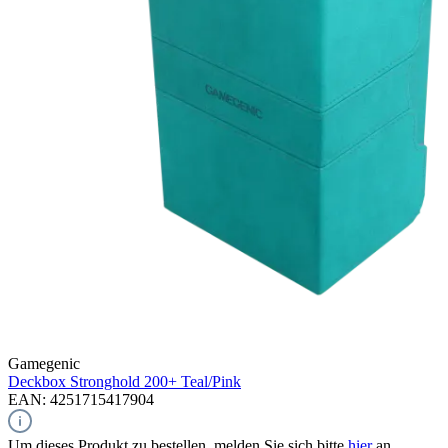
Gamegenic
Deckbox Stronghold 200+
Teal/Pink
EAN: 4251715417904
Um dieses Produkt zu bestellen, melden Sie sich bitte
hier
an.