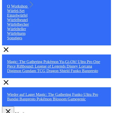
Q Workshop
Würfel-Set
Einzelwürfel
Würfelbeutel
Würfelbecher
Würfelteller
Würfelturm
Sonstiges
Magic: The Gathering
Pokémon
Yu-Gi-Oh!
Ultra Pro
One
Piece
Riftbound: League of Legends
Disney Lorcana
Digimon
Gundam TCG
Dragon Shield
Funko
Banpresto
Wieder auf Lager
Magic: The Gathering
Funko
Ultra Pro
Bandai
Banpresto
Pokémon
Blossom
Gamegenic