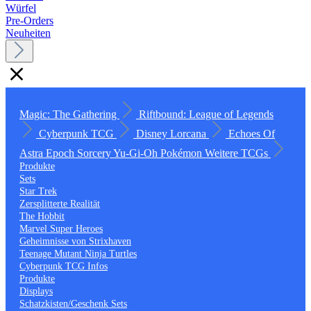
Würfel
Pre-Orders
Neuheiten
Magic: The Gathering
Riftbound: League of Legends
Cyberpunk TCG
Disney Lorcana
Echoes Of
Astra
Epoch
Sorcery
Yu-Gi-Oh
Pokémon
Weitere TCGs
Produkte
Sets
Star Trek
Zersplitterte Realität
The Hobbit
Marvel Super Heroes
Geheimnisse von Strixhaven
Teenage Mutant Ninja Turtles
Cyberpunk TCG Infos
Produkte
Displays
Schatzkisten/Geschenk Sets