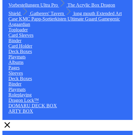
Vorbestellungen
Ultra Pro
The Acrylic Box
Dragon
Shield
Gatherers' Tavern
long mouth
Extended Art
Case
KMC
Papp-Sortierkisten
Ultimate Guard
Gamegenic
Asgaardian
Toploader
Card Sleeves
Binder
Card Holder
Deck Boxes
Playmats
Albums
Pages
Sleeves
Deck Boxes
Binder
Playmats
Roleplaying
Dragon Lock™
DOMARU DECK BOX
ARTY BOX