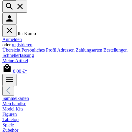
Ihr Konto
Anmelden
oder
registrieren
Übersicht
Persönliches Profil
Adressen
Zahlungsarten
Bestellungen
Schnellerfassung
Meine Artikel
0,00 €*
Sammelkarten
Merchandise
Model Kits
Figuren
Tabletop
Spiele
Zubehör