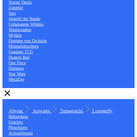
Starter Decks
Zubehör
Sets
Angriff der Ranke
Unbekannte Wildnis
Winterzauber
Mythen
Domäne von Dschafar
Himmelsleuchten
Gundam TCG
Dragon Ball
One Piece
Digimon
Star Wars
MetaZoo
Abysse
Jazwares
Tamagotchi
Loungefly
Bekleidung
Geschirr
Plüschtiere
Actionfiguren