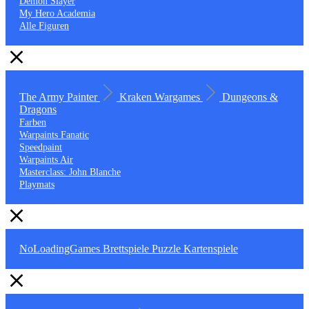
Demon Slayer
My Hero Academia
Alle Figuren
The Army Painter
Kraken Wargames
Dungeons &
Dragons
Farben
Warpaints Fanatic
Speedpaint
Warpaints Air
Masterclass: John Blanche
Playmats
NoLoadingGames
Brettspiele
Puzzle
Kartenspiele