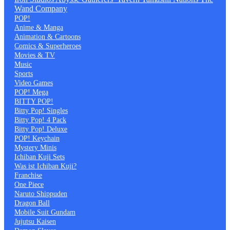
Wand Company
POP!
Anime & Manga
Animation & Cartoons
Comics & Superheroes
Movies & TV
Music
Sports
Video Games
POP! Mega
BITTY POP!
Bitty Pop! Singles
Bitty Pop! 4 Pack
Bitty Pop! Deluxe
POP! Keychain
Mystery Minis
Ichiban Kuji Sets
Was ist Ichiban Kuji?
Franchise
One Piece
Naruto Shippuden
Dragon Ball
Mobile Suit Gundam
Jujutsu Kaisen