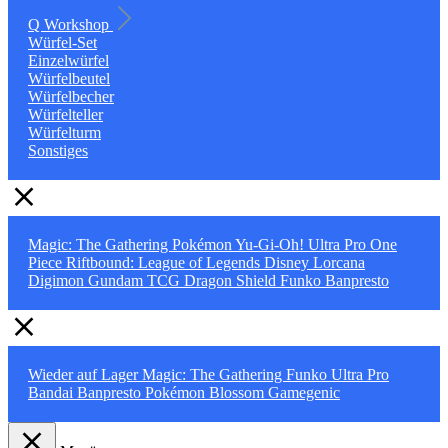
Q Workshop
Würfel-Set
Einzelwürfel
Würfelbeutel
Würfelbecher
Würfelteller
Würfelturm
Sonstiges
Magic: The Gathering
Pokémon
Yu-Gi-Oh!
Ultra Pro
One
Piece
Riftbound: League of Legends
Disney Lorcana
Digimon
Gundam TCG
Dragon Shield
Funko
Banpresto
Wieder auf Lager
Magic: The Gathering
Funko
Ultra Pro
Bandai
Banpresto
Pokémon
Blossom
Gamegenic