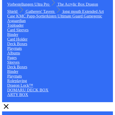
Vorbestellungen
Ultra Pro
The Acrylic Box
Dragon
Shield
Gatherers' Tavern
long mouth
Extended Art
Case
KMC
Papp-Sortierkisten
Ultimate Guard
Gamegenic
Asgaardian
Toploader
Card Sleeves
Binder
Card Holder
Deck Boxes
Playmats
Albums
Pages
Sleeves
Deck Boxes
Binder
Playmats
Roleplaying
Dragon Lock™
DOMARU DECK BOX
ARTY BOX