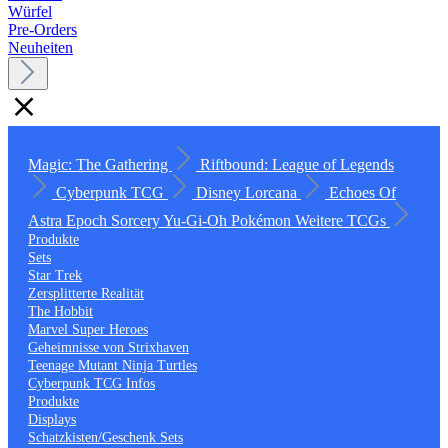
Würfel
Pre-Orders
Neuheiten
Magic: The Gathering
Riftbound: League of Legends
Cyberpunk TCG
Disney Lorcana
Echoes Of
Astra
Epoch
Sorcery
Yu-Gi-Oh
Pokémon
Weitere TCGs
Produkte
Sets
Star Trek
Zersplitterte Realität
The Hobbit
Marvel Super Heroes
Geheimnisse von Strixhaven
Teenage Mutant Ninja Turtles
Cyberpunk TCG Infos
Produkte
Displays
Schatzkisten/Geschenk Sets