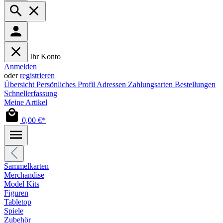
Ihr Konto
Anmelden
oder
registrieren
Übersicht
Persönliches Profil
Adressen
Zahlungsarten
Bestellungen
Schnellerfassung
Meine Artikel
0,00 €*
Sammelkarten
Merchandise
Model Kits
Figuren
Tabletop
Spiele
Zubehör