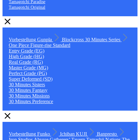
Tamagotchi Paradise
Tamagotchi Original
Vorbestellung
Gunpla
Blockcross
30 Minutes Series
One Piece
Figure-rise Standard
Entry Grade (EG)
High Grade (HG)
Real Grade (RG)
Master Grade (MG)
Perfect Grade (PG)
Super Deformed (SD)
30 Minutes Sisters
30 Minutes Fantasy
30 Minutes Missions
30 Minutes Preference
Vorbestellung
Funko
Ichiban KUJI
Banpresto
Iron Studios
Abysse
Gatherers’ Tavern
Tamashii Nations
The