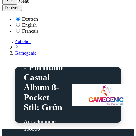
Menü
Deutsch
Deutsch
English
Français
Zubehör
Gamegenic
Gamegenic
- Portfolio
Casual
Album 8-
Pocket
Stil: Grün
Artikelnummer:
100858