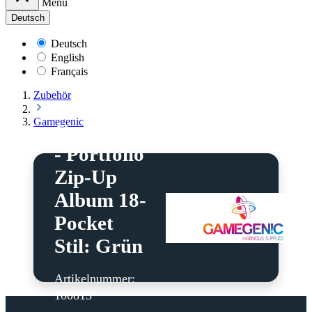
Menü
Deutsch
Deutsch
English
Français
Zubehör
Gamegenic
Gamegenic
- Portfolio
Zip-Up
Album 18-
Pocket
Stil: Grün
Artikelnummer:
100815