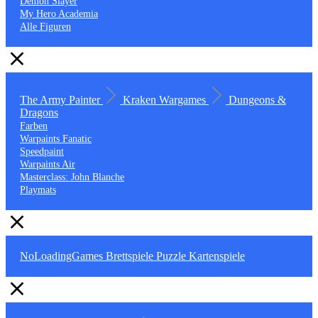
Demon Slayer
My Hero Academia
Alle Figuren
The Army Painter
Kraken Wargames
Dungeons &
Dragons
Farben
Warpaints Fanatic
Speedpaint
Warpaints Air
Masterclass: John Blanche
Playmats
NoLoadingGames
Brettspiele
Puzzle
Kartenspiele