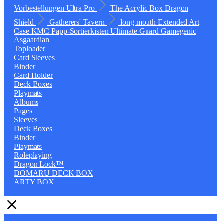
Vorbestellungen
Ultra Pro
The Acrylic Box
Dragon
Shield
Gatherers' Tavern
long mouth
Extended Art
Case
KMC
Papp-Sortierkisten
Ultimate Guard
Gamegenic
Asgaardian
Toploader
Card Sleeves
Binder
Card Holder
Deck Boxes
Playmats
Albums
Pages
Sleeves
Deck Boxes
Binder
Playmats
Roleplaying
Dragon Lock™
DOMARU DECK BOX
ARTY BOX