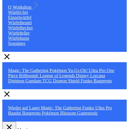
Q Workshop
Würfel-Set
Einzelwürfel
Würfelbeutel
Würfelbecher
Würfelteller
Würfelturm
Sonstiges
Magic: The Gathering
Pokémon
Yu-Gi-Oh!
Ultra Pro
One
Piece
Riftbound: League of Legends
Disney Lorcana
Digimon
Gundam TCG
Dragon Shield
Funko
Banpresto
Wieder auf Lager
Magic: The Gathering
Funko
Ultra Pro
Bandai
Banpresto
Pokémon
Blossom
Gamegenic