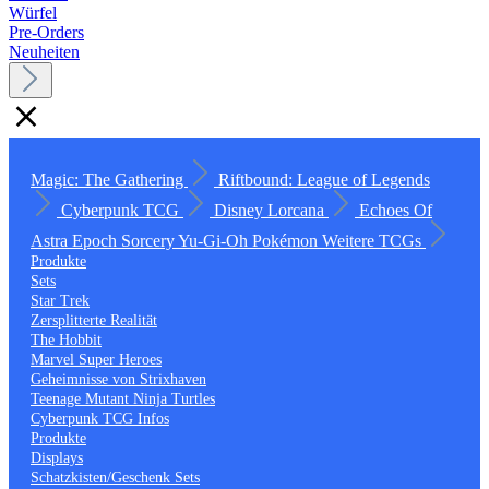
Würfel
Pre-Orders
Neuheiten
Magic: The Gathering
Riftbound: League of Legends
Cyberpunk TCG
Disney Lorcana
Echoes Of
Astra
Epoch
Sorcery
Yu-Gi-Oh
Pokémon
Weitere TCGs
Produkte
Sets
Star Trek
Zersplitterte Realität
The Hobbit
Marvel Super Heroes
Geheimnisse von Strixhaven
Teenage Mutant Ninja Turtles
Cyberpunk TCG Infos
Produkte
Displays
Schatzkisten/Geschenk Sets