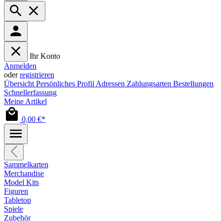
Ihr Konto
Anmelden
oder
registrieren
Übersicht
Persönliches Profil
Adressen
Zahlungsarten
Bestellungen
Schnellerfassung
Meine Artikel
0,00 €*
Sammelkarten
Merchandise
Model Kits
Figuren
Tabletop
Spiele
Zubehör