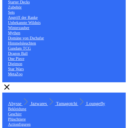
Starter Decks
Zubehör
Sets
Angriff der Ranke
Unbekannte Wildnis
Winterzauber
Mythen
Domäne von Dschafar
Himmelsleuchten
Gundam TCG
Dragon Ball
One Piece
Digimon
Star Wars
MetaZoo
Abysse
Jazwares
Tamagotchi
Loungefly
Bekleidung
Geschirr
Plüschtiere
Actionfiguren