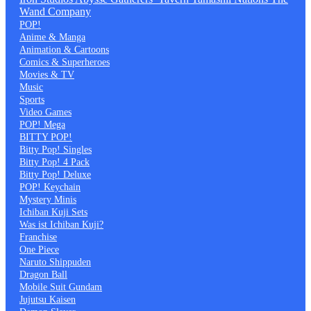
Wand Company
POP!
Anime & Manga
Animation & Cartoons
Comics & Superheroes
Movies & TV
Music
Sports
Video Games
POP! Mega
BITTY POP!
Bitty Pop! Singles
Bitty Pop! 4 Pack
Bitty Pop! Deluxe
POP! Keychain
Mystery Minis
Ichiban Kuji Sets
Was ist Ichiban Kuji?
Franchise
One Piece
Naruto Shippuden
Dragon Ball
Mobile Suit Gundam
Jujutsu Kaisen