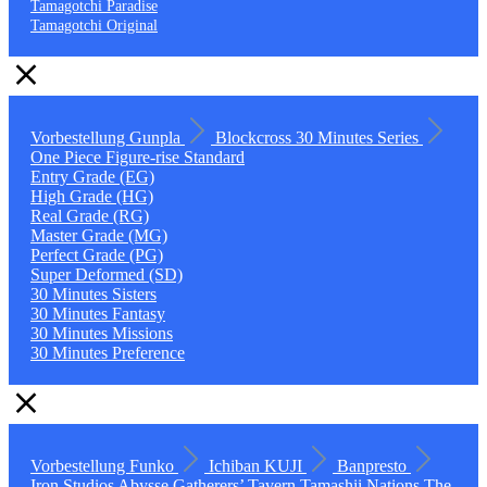
Tamagotchi Paradise
Tamagotchi Original
Vorbestellung
Gunpla
Blockcross
30 Minutes Series
One Piece
Figure-rise Standard
Entry Grade (EG)
High Grade (HG)
Real Grade (RG)
Master Grade (MG)
Perfect Grade (PG)
Super Deformed (SD)
30 Minutes Sisters
30 Minutes Fantasy
30 Minutes Missions
30 Minutes Preference
Vorbestellung
Funko
Ichiban KUJI
Banpresto
Iron Studios
Abysse
Gatherers’ Tavern
Tamashii Nations
The