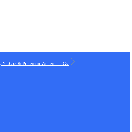
ry
Yu-Gi-Oh
Pokémon
Weitere TCGs