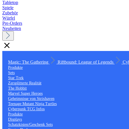
Tabletop
Spiele
Zubehör
Würfel
Pre-Orders
Neuheiten
Magic: The Gathering
Riftbound: League of Legends
Cy
Produkte
Sets
Star Trek
Zersplitterte Realität
The Hobbit
Marvel Super Heroes
Geheimnisse von Strixhaven
Teenage Mutant Ninja Turtles
Cyberpunk TCG Infos
Produkte
Displays
Schatzkisten/Geschenk Sets