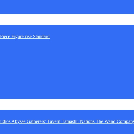
Piece
Figure-rise Standard
tudios
Abysse
Gatherers’ Tavern
Tamashii Nations
The Wand Compan