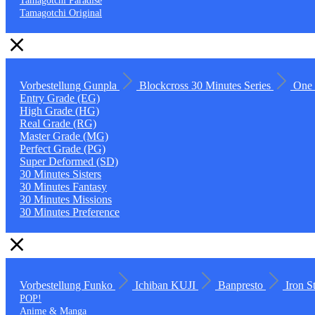
Tamagotchi Paradise
Tamagotchi Original
Vorbestellung
Gunpla
Blockcross
30 Minutes Series
One 
Entry Grade (EG)
High Grade (HG)
Real Grade (RG)
Master Grade (MG)
Perfect Grade (PG)
Super Deformed (SD)
30 Minutes Sisters
30 Minutes Fantasy
30 Minutes Missions
30 Minutes Preference
Vorbestellung
Funko
Ichiban KUJI
Banpresto
Iron S
POP!
Anime & Manga