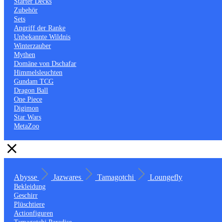
Starter Decks
Zubehör
Sets
Angriff der Ranke
Unbekannte Wildnis
Winterzauber
Mythen
Domäne von Dschafar
Himmelsleuchten
Gundam TCG
Dragon Ball
One Piece
Digimon
Star Wars
MetaZoo
Abysse
Jazwares
Tamagotchi
Loungefly
Bekleidung
Geschirr
Plüschtiere
Actionfiguren