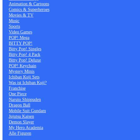
Animation & Cartoons
Comics & Superheroes
Movies & TV
Music
Sports
Video Games
POP! Mega
BITTY POP!
Bitty Pop! Singles
Bitty Pop! 4 Pack
Bitty Pop! Deluxe
POP! Keychain
Mystery Minis
Ichiban Kuji Sets
Was ist Ichiban Kuji?
Franchise
One Piece
Naruto Shippuden
Dragon Ball
Mobile Suit Gundam
Jujutsu Kaisen
Demon Slayer
My Hero Academia
Alle Figuren