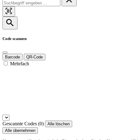
Code scannen
Barcode
QR-Code
Mehrfach
Gescannte Codes (
0
)
Alle löschen
Alle übernehmen