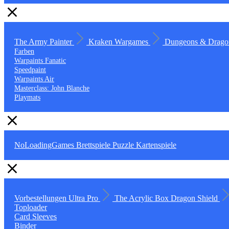
The Army Painter
Kraken Wargames
Dungeons & Drago
Farben
Warpaints Fanatic
Speedpaint
Warpaints Air
Masterclass: John Blanche
Playmats
NoLoadingGames
Brettspiele
Puzzle
Kartenspiele
Vorbestellungen
Ultra Pro
The Acrylic Box
Dragon Shield
Toploader
Card Sleeves
Binder