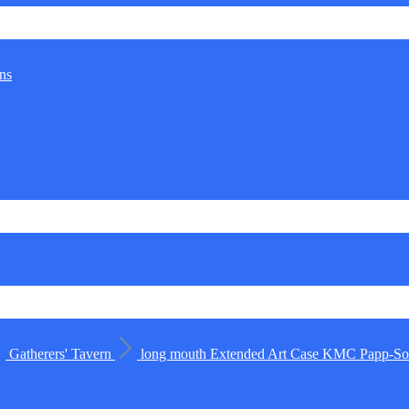
ns
Gatherers' Tavern
long mouth
Extended Art Case
KMC
Papp-Sor