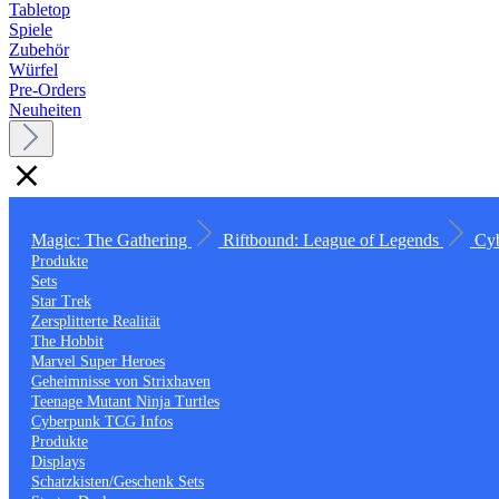
Tabletop
Spiele
Zubehör
Würfel
Pre-Orders
Neuheiten
Magic: The Gathering
Riftbound: League of Legends
Cy
Produkte
Sets
Star Trek
Zersplitterte Realität
The Hobbit
Marvel Super Heroes
Geheimnisse von Strixhaven
Teenage Mutant Ninja Turtles
Cyberpunk TCG Infos
Produkte
Displays
Schatzkisten/Geschenk Sets