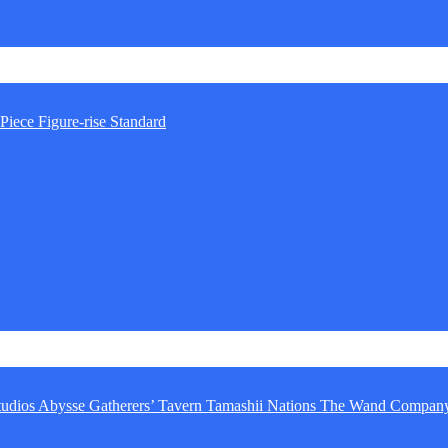
Piece
Figure-rise Standard
tudios
Abysse
Gatherers’ Tavern
Tamashii Nations
The Wand Compan