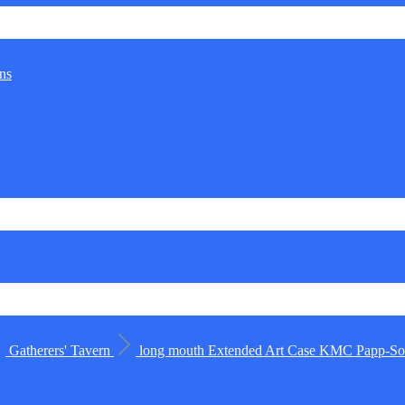
ns
Gatherers' Tavern
long mouth
Extended Art Case
KMC
Papp-Sor