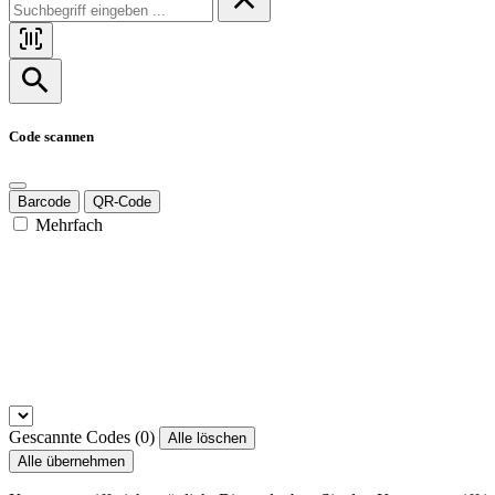
Code scannen
Barcode
QR-Code
Mehrfach
Gescannte Codes (
0
)
Alle löschen
Alle übernehmen