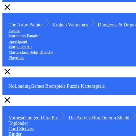
The Army Painter
Kraken Wargames
Dungeons & Drago
Farben
Warpaints Fanatic
Speedpaint
Warpaints Air
Masterclass: John Blanche
Playmats
NoLoadingGames
Brettspiele
Puzzle
Kartenspiele
Vorbestellungen
Ultra Pro
The Acrylic Box
Dragon Shield
Toploader
Card Sleeves
Binder