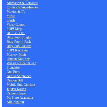
Animation & Cartoons
Comics & Superheroes
Movies & TV
Music
Sports
Video Games
POP! Mega
BITTY POP!
Bitty Pop! Singles
Bitty Pop! 4 Pack
Bitty Pop! Deluxe
POP! Keychain
Mystery Minis
Ichiban Kuji Sets
Was ist Ichiban Kuji?
Franchise
One Piece
Naruto Shippuden
Dragon Ball
Mobile Suit Gundam
Jujutsu Kaisen
Demon Slayer
My Hero Academia
Alle Figuren