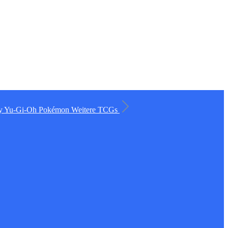
ry
Yu-Gi-Oh
Pokémon
Weitere TCGs