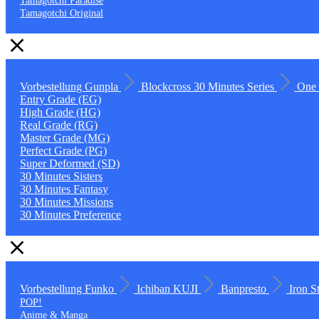
Tamagotchi Paradise
Tamagotchi Original
Vorbestellung
Gunpla
Blockcross
30 Minutes Series
One 
Entry Grade (EG)
High Grade (HG)
Real Grade (RG)
Master Grade (MG)
Perfect Grade (PG)
Super Deformed (SD)
30 Minutes Sisters
30 Minutes Fantasy
30 Minutes Missions
30 Minutes Preference
Vorbestellung
Funko
Ichiban KUJI
Banpresto
Iron S
POP!
Anime & Manga