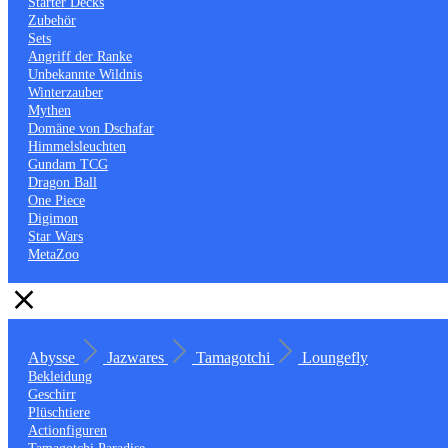
Starter Decks
Zubehör
Sets
Angriff der Ranke
Unbekannte Wildnis
Winterzauber
Mythen
Domäne von Dschafar
Himmelsleuchten
Gundam TCG
Dragon Ball
One Piece
Digimon
Star Wars
MetaZoo
Abysse
Jazwares
Tamagotchi
Loungefly
Bekleidung
Geschirr
Plüschtiere
Actionfiguren