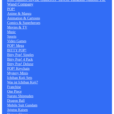
Wand Company
POP!
Anime & Manga
Animation & Cartoons
Comics & Superheroes
Movies & TV
Music
Sports
Video Games
POP! Mega
BITTY POP!
Bitty Pop! Singles
Bitty Pop! 4 Pack
Bitty Pop! Deluxe
POP! Keychain
Mystery Minis
Ichiban Kuji Sets
Was ist Ichiban Kuji?
Franchise
One Piece
Naruto Shippuden
Dragon Ball
Mobile Suit Gundam
Jujutsu Kaisen