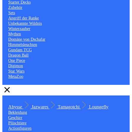
Starter Decks
Zubehör
Sets
Angriff der Ranke
Unbekannte Wildnis
Winterzauber
Mythen
Domäne von Dschafar
Himmelsleuchten
Gundam TCG
Dragon Ball
One Piece
Digimon
Star Wars
MetaZoo
Abysse
Jazwares
Tamagotchi
Loungefly
Bekleidung
Geschirr
Plüschtiere
Actionfiguren