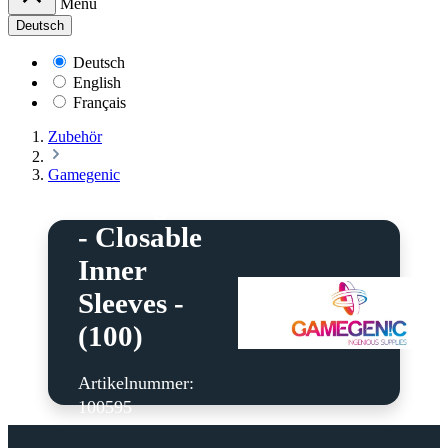
Menü
Deutsch
Deutsch
English
Français
Zubehör
Gamegenic
Gamegenic
- Closable
Inner
Sleeves -
(100)
Artikelnummer:
100595