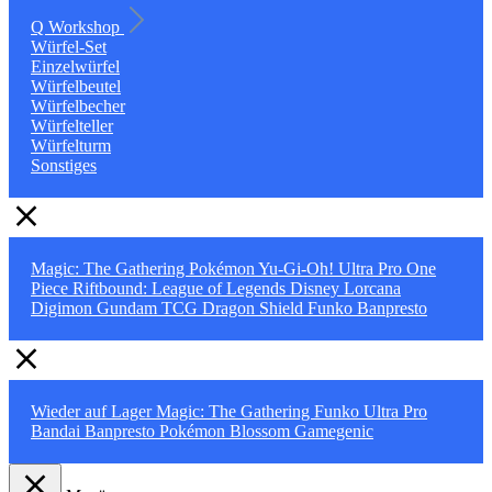
Q Workshop
Würfel-Set
Einzelwürfel
Würfelbeutel
Würfelbecher
Würfelteller
Würfelturm
Sonstiges
Magic: The Gathering
Pokémon
Yu-Gi-Oh!
Ultra Pro
One
Piece
Riftbound: League of Legends
Disney Lorcana
Digimon
Gundam TCG
Dragon Shield
Funko
Banpresto
Wieder auf Lager
Magic: The Gathering
Funko
Ultra Pro
Bandai
Banpresto
Pokémon
Blossom
Gamegenic