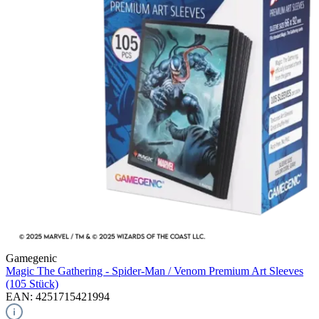
Gamegenic
Magic The Gathering - Spider-Man / Venom
Premium Art Sleeves
(105 Stück)
EAN: 4251715421994