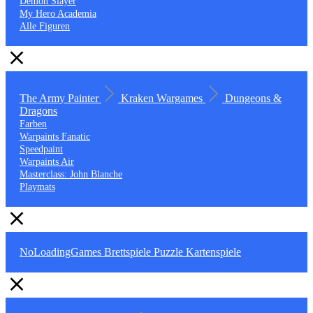
Demon Slayer
My Hero Academia
Alle Figuren
The Army Painter
Kraken Wargames
Dungeons &
Dragons
Farben
Warpaints Fanatic
Speedpaint
Warpaints Air
Masterclass: John Blanche
Playmats
NoLoadingGames
Brettspiele
Puzzle
Kartenspiele