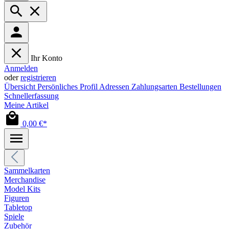
Ihr Konto
Anmelden
oder
registrieren
Übersicht
Persönliches Profil
Adressen
Zahlungsarten
Bestellungen
Schnellerfassung
Meine Artikel
0,00 €*
Sammelkarten
Merchandise
Model Kits
Figuren
Tabletop
Spiele
Zubehör