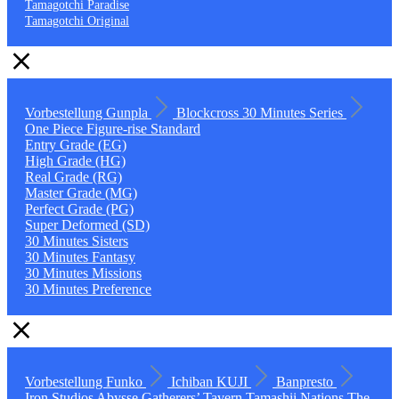
Tamagotchi Paradise
Tamagotchi Original
Vorbestellung
Gunpla
Blockcross
30 Minutes Series
One Piece
Figure-rise Standard
Entry Grade (EG)
High Grade (HG)
Real Grade (RG)
Master Grade (MG)
Perfect Grade (PG)
Super Deformed (SD)
30 Minutes Sisters
30 Minutes Fantasy
30 Minutes Missions
30 Minutes Preference
Vorbestellung
Funko
Ichiban KUJI
Banpresto
Iron Studios
Abysse
Gatherers’ Tavern
Tamashii Nations
The