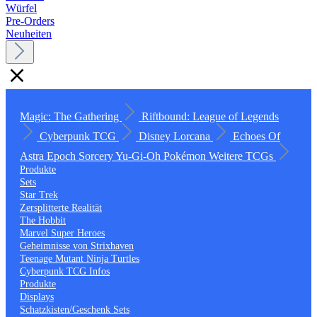
Würfel
Pre-Orders
Neuheiten
Magic: The Gathering
Riftbound: League of Legends
Cyberpunk TCG
Disney Lorcana
Echoes Of
Astra
Epoch
Sorcery
Yu-Gi-Oh
Pokémon
Weitere TCGs
Produkte
Sets
Star Trek
Zersplitterte Realität
The Hobbit
Marvel Super Heroes
Geheimnisse von Strixhaven
Teenage Mutant Ninja Turtles
Cyberpunk TCG Infos
Produkte
Displays
Schatzkisten/Geschenk Sets