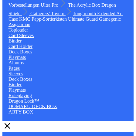
Vorbestellungen
Ultra Pro
The Acrylic Box
Dragon
Shield
Gatherers' Tavern
long mouth
Extended Art
Case
KMC
Papp-Sortierkisten
Ultimate Guard
Gamegenic
Asgaardian
Toploader
Card Sleeves
Binder
Card Holder
Deck Boxes
Playmats
Albums
Pages
Sleeves
Deck Boxes
Binder
Playmats
Roleplaying
Dragon Lock™
DOMARU DECK BOX
ARTY BOX