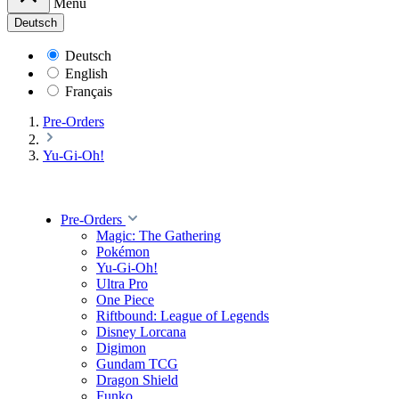
Menü
Deutsch
Deutsch
English
Français
Pre-Orders
Yu-Gi-Oh!
Pre-Orders
Magic: The Gathering
Pokémon
Yu-Gi-Oh!
Ultra Pro
One Piece
Riftbound: League of Legends
Disney Lorcana
Digimon
Gundam TCG
Dragon Shield
Funko