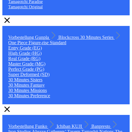
Tamagotchi Paradise
Tamagotchi Original
Vorbestellung
Gunpla
Blockcross
30 Minutes Series
One Piece
Figure-rise Standard
Entry Grade (EG)
High Grade (HG)
Real Grade (RG)
Master Grade (MG)
Perfect Grade (PG)
Super Deformed (SD)
30 Minutes Sisters
30 Minutes Fantasy
30 Minutes Missions
30 Minutes Preference
Vorbestellung
Funko
Ichiban KUJI
Banpresto
Iron Studios
Abysse
Gatherers’ Tavern
Tamashii Nations
The