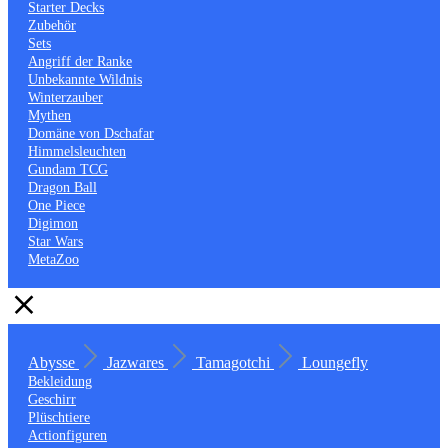
Starter Decks
Zubehör
Sets
Angriff der Ranke
Unbekannte Wildnis
Winterzauber
Mythen
Domäne von Dschafar
Himmelsleuchten
Gundam TCG
Dragon Ball
One Piece
Digimon
Star Wars
MetaZoo
Abysse
Jazwares
Tamagotchi
Loungefly
Bekleidung
Geschirr
Plüschtiere
Actionfiguren