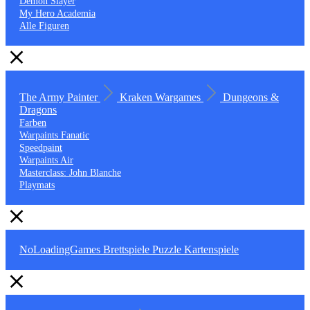
Demon Slayer
My Hero Academia
Alle Figuren
The Army Painter
Kraken Wargames
Dungeons &
Dragons
Farben
Warpaints Fanatic
Speedpaint
Warpaints Air
Masterclass: John Blanche
Playmats
NoLoadingGames
Brettspiele
Puzzle
Kartenspiele