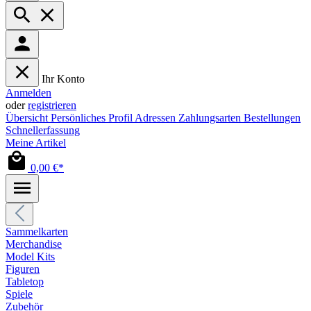
Ihr Konto
Anmelden
oder
registrieren
Übersicht
Persönliches Profil
Adressen
Zahlungsarten
Bestellungen
Schnellerfassung
Meine Artikel
0,00 €*
Sammelkarten
Merchandise
Model Kits
Figuren
Tabletop
Spiele
Zubehör