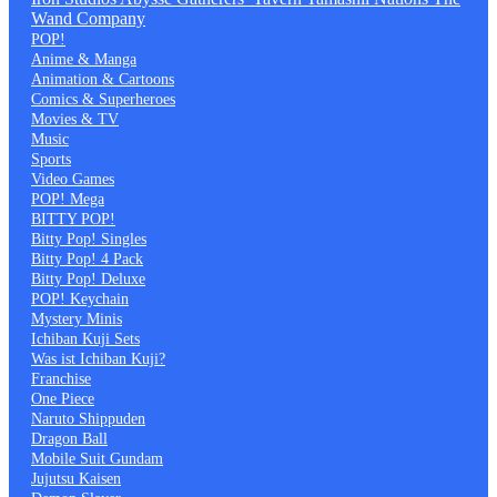
Wand Company
POP!
Anime & Manga
Animation & Cartoons
Comics & Superheroes
Movies & TV
Music
Sports
Video Games
POP! Mega
BITTY POP!
Bitty Pop! Singles
Bitty Pop! 4 Pack
Bitty Pop! Deluxe
POP! Keychain
Mystery Minis
Ichiban Kuji Sets
Was ist Ichiban Kuji?
Franchise
One Piece
Naruto Shippuden
Dragon Ball
Mobile Suit Gundam
Jujutsu Kaisen