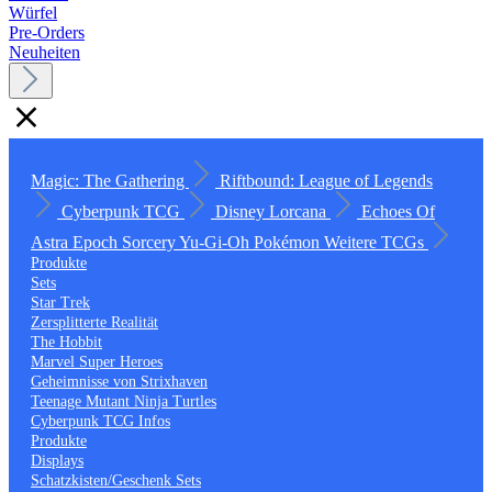
Würfel
Pre-Orders
Neuheiten
Magic: The Gathering
Riftbound: League of Legends
Cyberpunk TCG
Disney Lorcana
Echoes Of
Astra
Epoch
Sorcery
Yu-Gi-Oh
Pokémon
Weitere TCGs
Produkte
Sets
Star Trek
Zersplitterte Realität
The Hobbit
Marvel Super Heroes
Geheimnisse von Strixhaven
Teenage Mutant Ninja Turtles
Cyberpunk TCG Infos
Produkte
Displays
Schatzkisten/Geschenk Sets