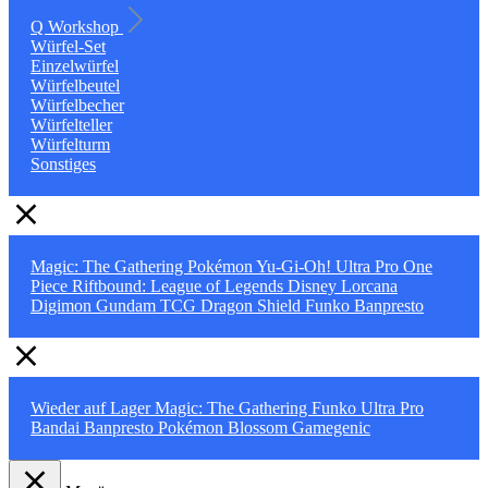
Q Workshop
Würfel-Set
Einzelwürfel
Würfelbeutel
Würfelbecher
Würfelteller
Würfelturm
Sonstiges
Magic: The Gathering
Pokémon
Yu-Gi-Oh!
Ultra Pro
One
Piece
Riftbound: League of Legends
Disney Lorcana
Digimon
Gundam TCG
Dragon Shield
Funko
Banpresto
Wieder auf Lager
Magic: The Gathering
Funko
Ultra Pro
Bandai
Banpresto
Pokémon
Blossom
Gamegenic