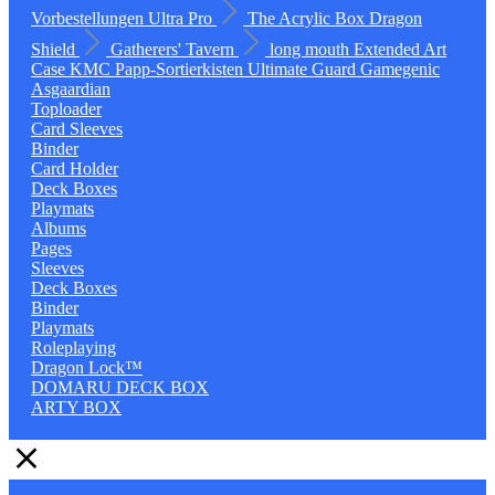
Vorbestellungen
Ultra Pro
The Acrylic Box
Dragon
Shield
Gatherers' Tavern
long mouth
Extended Art
Case
KMC
Papp-Sortierkisten
Ultimate Guard
Gamegenic
Asgaardian
Toploader
Card Sleeves
Binder
Card Holder
Deck Boxes
Playmats
Albums
Pages
Sleeves
Deck Boxes
Binder
Playmats
Roleplaying
Dragon Lock™
DOMARU DECK BOX
ARTY BOX