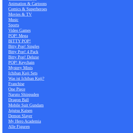
Animation & Cartoons
Comics & Superheroes
Movies & TV
Music
Sports
Video Games
POP! Mega
BITTY POP!
Bitty Pop! Singles
Bitty Pop! 4 Pack
Bitty Pop! Deluxe
POP! Keychain
Mystery Minis
Ichiban Kuji Sets
Was ist Ichiban Kuji?
Franchise
One Piece
Naruto Shippuden
Dragon Ball
Mobile Suit Gundam
Jujutsu Kaisen
Demon Slayer
My Hero Academia
Alle Figuren