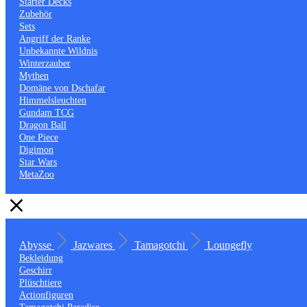
Starter Decks
Zubehör
Sets
Angriff der Ranke
Unbekannte Wildnis
Winterzauber
Mythen
Domäne von Dschafar
Himmelsleuchten
Gundam TCG
Dragon Ball
One Piece
Digimon
Star Wars
MetaZoo
Abysse
Jazwares
Tamagotchi
Loungefly
Bekleidung
Geschirr
Plüschtiere
Actionfiguren