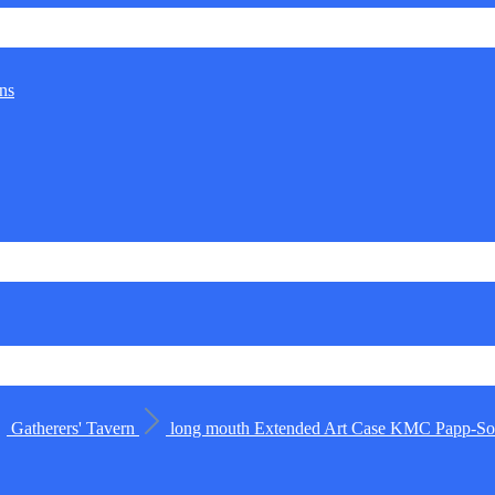
ns
Gatherers' Tavern
long mouth
Extended Art Case
KMC
Papp-Sor