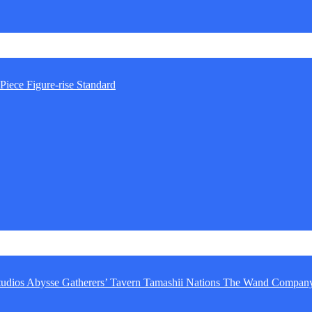
Piece
Figure-rise Standard
tudios
Abysse
Gatherers’ Tavern
Tamashii Nations
The Wand Compan