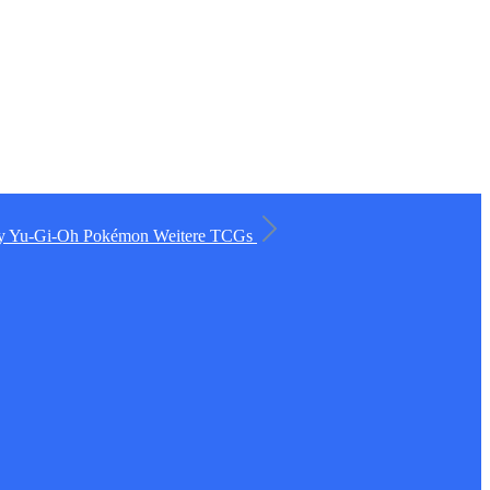
ry
Yu-Gi-Oh
Pokémon
Weitere TCGs