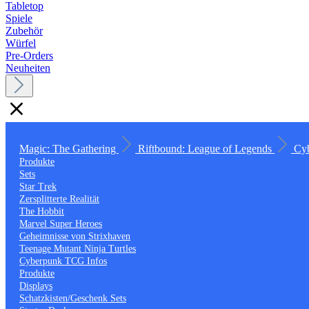
Tabletop
Spiele
Zubehör
Würfel
Pre-Orders
Neuheiten
Magic: The Gathering
Riftbound: League of Legends
Cy
Produkte
Sets
Star Trek
Zersplitterte Realität
The Hobbit
Marvel Super Heroes
Geheimnisse von Strixhaven
Teenage Mutant Ninja Turtles
Cyberpunk TCG Infos
Produkte
Displays
Schatzkisten/Geschenk Sets