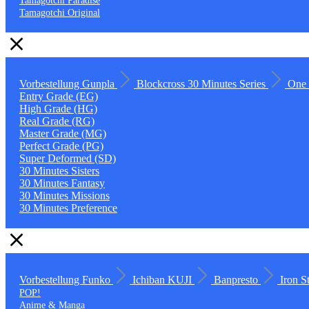
Tamagotchi Paradise
Tamagotchi Original
Vorbestellung
Gunpla
Blockcross
30 Minutes Series
One 
Entry Grade (EG)
High Grade (HG)
Real Grade (RG)
Master Grade (MG)
Perfect Grade (PG)
Super Deformed (SD)
30 Minutes Sisters
30 Minutes Fantasy
30 Minutes Missions
30 Minutes Preference
Vorbestellung
Funko
Ichiban KUJI
Banpresto
Iron S
POP!
Anime & Manga