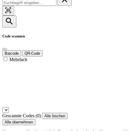
Code scannen
Barcode
QR-Code
Mehrfach
Gescannte Codes (
0
)
Alle löschen
Alle übernehmen