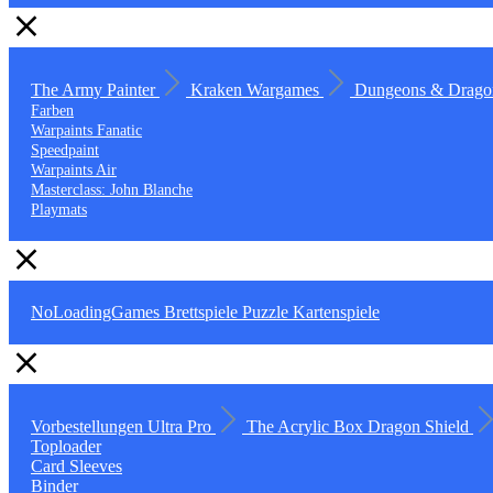
The Army Painter
Kraken Wargames
Dungeons & Drago
Farben
Warpaints Fanatic
Speedpaint
Warpaints Air
Masterclass: John Blanche
Playmats
NoLoadingGames
Brettspiele
Puzzle
Kartenspiele
Vorbestellungen
Ultra Pro
The Acrylic Box
Dragon Shield
Toploader
Card Sleeves
Binder