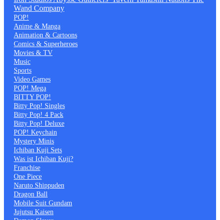
Wand Company
POP!
Anime & Manga
Animation & Cartoons
Comics & Superheroes
Movies & TV
Music
Sports
Video Games
POP! Mega
BITTY POP!
Bitty Pop! Singles
Bitty Pop! 4 Pack
Bitty Pop! Deluxe
POP! Keychain
Mystery Minis
Ichiban Kuji Sets
Was ist Ichiban Kuji?
Franchise
One Piece
Naruto Shippuden
Dragon Ball
Mobile Suit Gundam
Jujutsu Kaisen