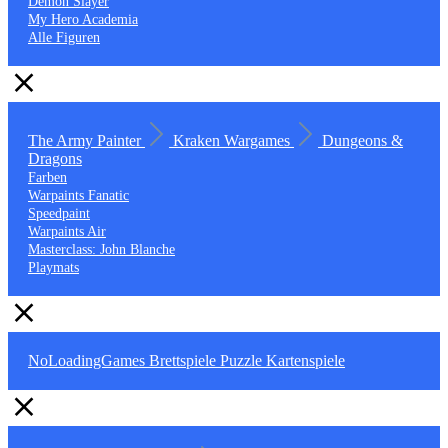
Demon Slayer
My Hero Academia
Alle Figuren
The Army Painter
Kraken Wargames
Dungeons &
Dragons
Farben
Warpaints Fanatic
Speedpaint
Warpaints Air
Masterclass: John Blanche
Playmats
NoLoadingGames
Brettspiele
Puzzle
Kartenspiele