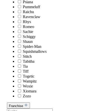
Psiana
Pummeluff
Raichu
Ravenclaw
Rhys
Romeo
Sachie
Schiggy
Shaun
Spider-Man
Squishmallows
Stitch
Tabitha
Tia
Tiff
Togetic
Wampitz
Woxie
Xiomara
Zozo
Franchise