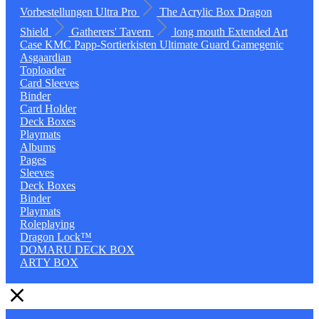
Vorbestellungen
Ultra Pro
The Acrylic Box
Dragon
Shield
Gatherers' Tavern
long mouth
Extended Art
Case
KMC
Papp-Sortierkisten
Ultimate Guard
Gamegenic
Asgaardian
Toploader
Card Sleeves
Binder
Card Holder
Deck Boxes
Playmats
Albums
Pages
Sleeves
Deck Boxes
Binder
Playmats
Roleplaying
Dragon Lock™
DOMARU DECK BOX
ARTY BOX