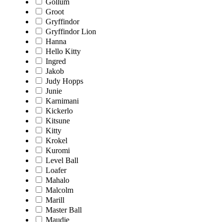
Gollum
Groot
Gryffindor
Gryffindor Lion
Hanna
Hello Kitty
Ingred
Jakob
Judy Hopps
Junie
Karnimani
Kickerlo
Kitsune
Kitty
Krokel
Kuromi
Level Ball
Loafer
Mahalo
Malcolm
Marill
Master Ball
Maudie