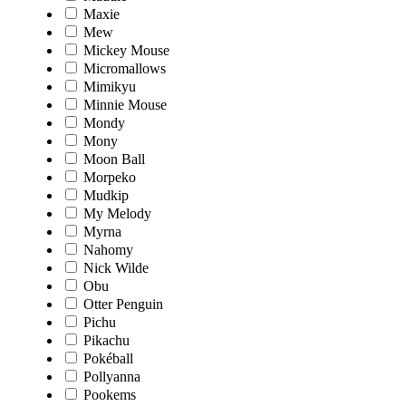
Maxie
Mew
Mickey Mouse
Micromallows
Mimikyu
Minnie Mouse
Mondy
Mony
Moon Ball
Morpeko
Mudkip
My Melody
Myrna
Nahomy
Nick Wilde
Obu
Otter Penguin
Pichu
Pikachu
Pokéball
Pollyanna
Pookems