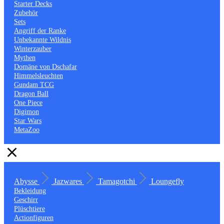
Starter Decks
Zubehör
Sets
Angriff der Ranke
Unbekannte Wildnis
Winterzauber
Mythen
Domäne von Dschafar
Himmelsleuchten
Gundam TCG
Dragon Ball
One Piece
Digimon
Star Wars
MetaZoo
Abysse
Jazwares
Tamagotchi
Loungefly
Bekleidung
Geschirr
Plüschtiere
Actionfiguren