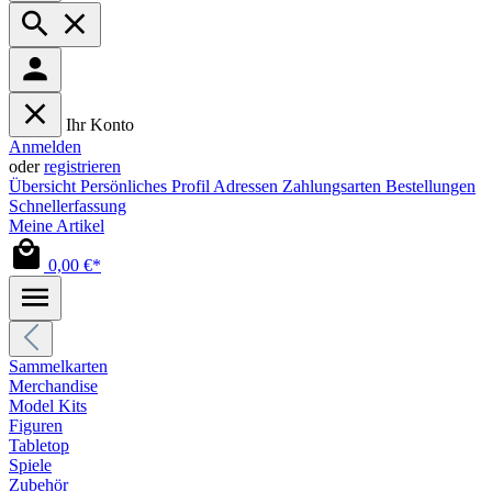
Ihr Konto
Anmelden
oder
registrieren
Übersicht
Persönliches Profil
Adressen
Zahlungsarten
Bestellungen
Schnellerfassung
Meine Artikel
0,00 €*
Sammelkarten
Merchandise
Model Kits
Figuren
Tabletop
Spiele
Zubehör