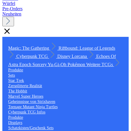
Würfel
Pre-Orders
Neuheiten
Magic: The Gathering
Riftbound: League of Legends
Cyberpunk TCG
Disney Lorcana
Echoes Of
Astra
Epoch
Sorcery
Yu-Gi-Oh
Pokémon
Weitere TCGs
Produkte
Sets
Star Trek
Zersplitterte Realität
The Hobbit
Marvel Super Heroes
Geheimnisse von Strixhaven
Teenage Mutant Ninja Turtles
Cyberpunk TCG Infos
Produkte
Displays
Schatzkisten/Geschenk Sets