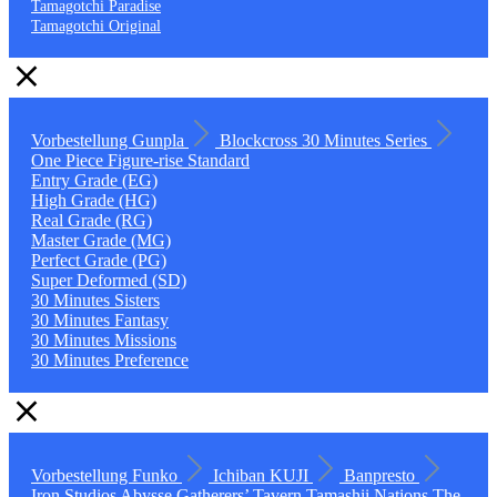
Tamagotchi Paradise
Tamagotchi Original
Vorbestellung
Gunpla
Blockcross
30 Minutes Series
One Piece
Figure-rise Standard
Entry Grade (EG)
High Grade (HG)
Real Grade (RG)
Master Grade (MG)
Perfect Grade (PG)
Super Deformed (SD)
30 Minutes Sisters
30 Minutes Fantasy
30 Minutes Missions
30 Minutes Preference
Vorbestellung
Funko
Ichiban KUJI
Banpresto
Iron Studios
Abysse
Gatherers’ Tavern
Tamashii Nations
The