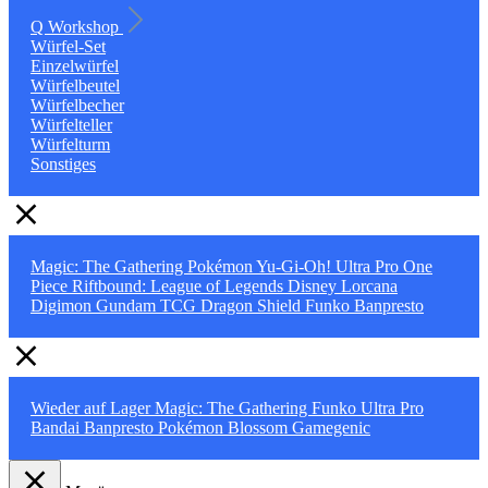
Q Workshop
Würfel-Set
Einzelwürfel
Würfelbeutel
Würfelbecher
Würfelteller
Würfelturm
Sonstiges
Magic: The Gathering
Pokémon
Yu-Gi-Oh!
Ultra Pro
One
Piece
Riftbound: League of Legends
Disney Lorcana
Digimon
Gundam TCG
Dragon Shield
Funko
Banpresto
Wieder auf Lager
Magic: The Gathering
Funko
Ultra Pro
Bandai
Banpresto
Pokémon
Blossom
Gamegenic