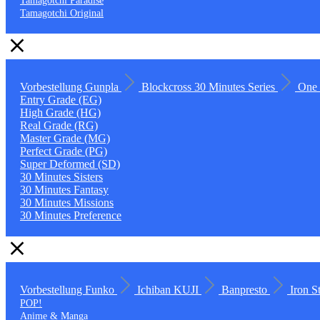
Tamagotchi Paradise
Tamagotchi Original
Vorbestellung
Gunpla
Blockcross
30 Minutes Series
One 
Entry Grade (EG)
High Grade (HG)
Real Grade (RG)
Master Grade (MG)
Perfect Grade (PG)
Super Deformed (SD)
30 Minutes Sisters
30 Minutes Fantasy
30 Minutes Missions
30 Minutes Preference
Vorbestellung
Funko
Ichiban KUJI
Banpresto
Iron S
POP!
Anime & Manga