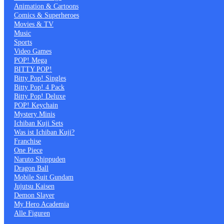
Animation & Cartoons
Comics & Superheroes
Movies & TV
Music
Sports
Video Games
POP! Mega
BITTY POP!
Bitty Pop! Singles
Bitty Pop! 4 Pack
Bitty Pop! Deluxe
POP! Keychain
Mystery Minis
Ichiban Kuji Sets
Was ist Ichiban Kuji?
Franchise
One Piece
Naruto Shippuden
Dragon Ball
Mobile Suit Gundam
Jujutsu Kaisen
Demon Slayer
My Hero Academia
Alle Figuren