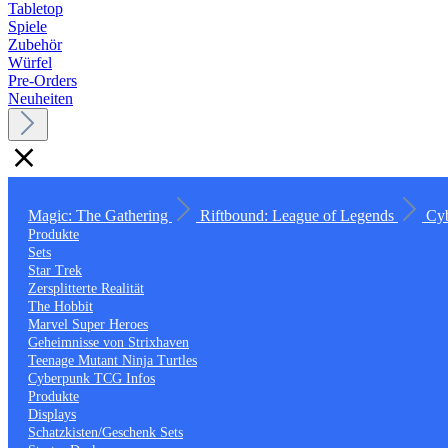
Tabletop
Spiele
Zubehör
Würfel
Pre-Orders
Neuheiten
Magic: The Gathering
Riftbound: League of Legends
Cy
Produkte
Sets
Star Trek
Zersplitterte Realität
The Hobbit
Marvel Super Heroes
Geheimnisse von Strixhaven
Teenage Mutant Ninja Turtles
Cyberpunk TCG Infos
Produkte
Displays
Schatzkisten/Geschenk Sets