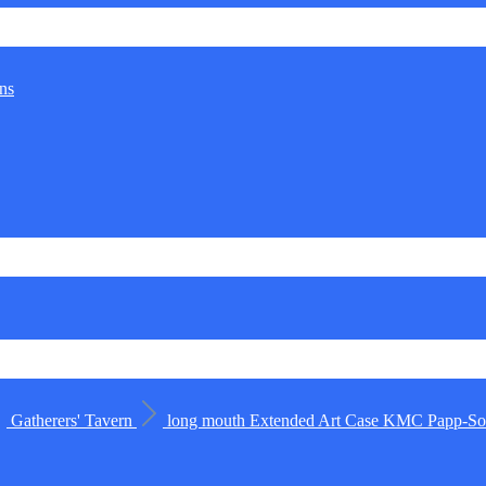
ns
Gatherers' Tavern
long mouth
Extended Art Case
KMC
Papp-Sor