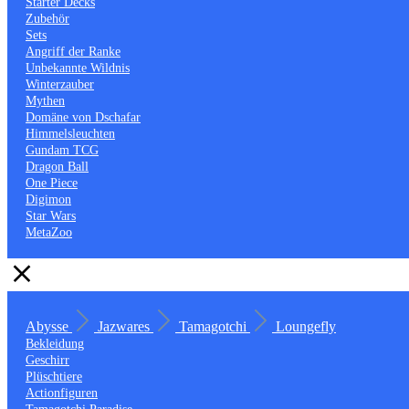
Starter Decks
Zubehör
Sets
Angriff der Ranke
Unbekannte Wildnis
Winterzauber
Mythen
Domäne von Dschafar
Himmelsleuchten
Gundam TCG
Dragon Ball
One Piece
Digimon
Star Wars
MetaZoo
Abysse
Jazwares
Tamagotchi
Loungefly
Bekleidung
Geschirr
Plüschtiere
Actionfiguren