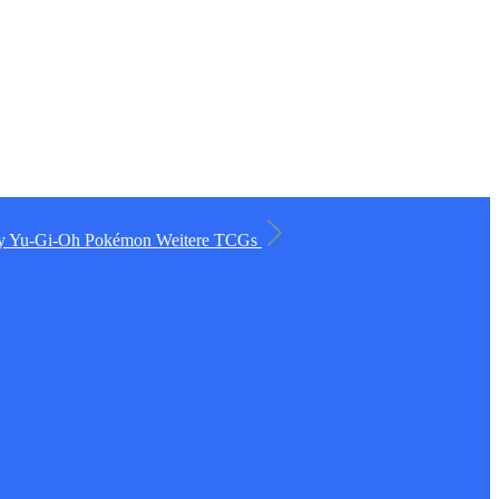
ry
Yu-Gi-Oh
Pokémon
Weitere TCGs