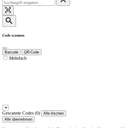
Code scannen
Barcode
QR-Code
Mehrfach
Gescannte Codes (
0
)
Alle löschen
Alle übernehmen