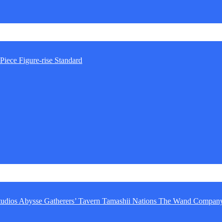
Piece
Figure-rise Standard
tudios
Abysse
Gatherers’ Tavern
Tamashii Nations
The Wand Compan