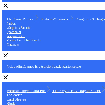
The Army Painter
Kraken Wargames
Dungeons & Drago
Farben
Warpaints Fanatic
Speedpaint
Warpaints Air
Masterclass: John Blanche
Playmats
NoLoadingGames
Brettspiele
Puzzle
Kartenspiele
Vorbestellungen
Ultra Pro
The Acrylic Box
Dragon Shield
Toploader
Card Sleeves
Binder