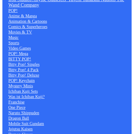
Wand Company
POP!
Anime & Manga
Animation & Cartoons
Comics & Superheroes
Movies & TV
Music
Sports
Video Games
POP! Mega
BITTY POP!
Bitty Pop! Singles
Bitty Pop! 4 Pack
Bitty Pop! Deluxe
POP! Keychain
Mystery Minis
Ichiban Kuji Sets
Was ist Ichiban Kuji?
Franchise
One Piece
Naruto Shippuden
Dragon Ball
Mobile Suit Gundam
Jujutsu Kaisen