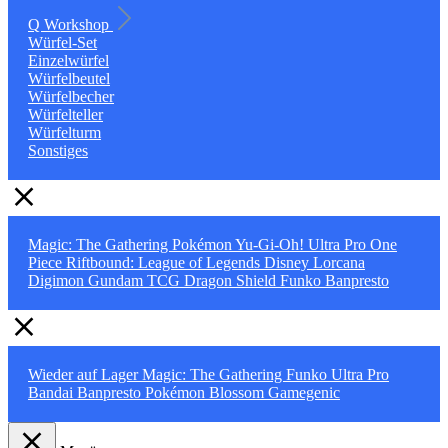
Q Workshop
Würfel-Set
Einzelwürfel
Würfelbeutel
Würfelbecher
Würfelteller
Würfelturm
Sonstiges
Magic: The Gathering
Pokémon
Yu-Gi-Oh!
Ultra Pro
One
Piece
Riftbound: League of Legends
Disney Lorcana
Digimon
Gundam TCG
Dragon Shield
Funko
Banpresto
Wieder auf Lager
Magic: The Gathering
Funko
Ultra Pro
Bandai
Banpresto
Pokémon
Blossom
Gamegenic