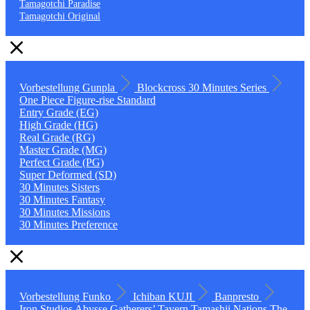
Tamagotchi Paradise
Tamagotchi Original
Vorbestellung
Gunpla
Blockcross
30 Minutes Series
One Piece
Figure-rise Standard
Entry Grade (EG)
High Grade (HG)
Real Grade (RG)
Master Grade (MG)
Perfect Grade (PG)
Super Deformed (SD)
30 Minutes Sisters
30 Minutes Fantasy
30 Minutes Missions
30 Minutes Preference
Vorbestellung
Funko
Ichiban KUJI
Banpresto
Iron Studios
Abysse
Gatherers’ Tavern
Tamashii Nations
The