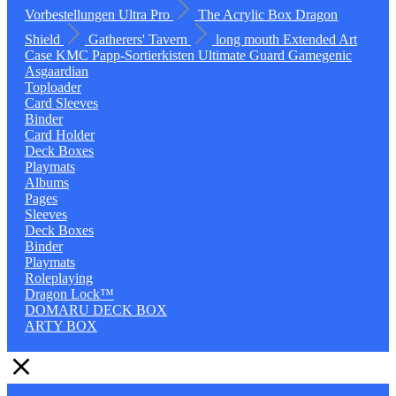
Vorbestellungen
Ultra Pro
The Acrylic Box
Dragon
Shield
Gatherers' Tavern
long mouth
Extended Art
Case
KMC
Papp-Sortierkisten
Ultimate Guard
Gamegenic
Asgaardian
Toploader
Card Sleeves
Binder
Card Holder
Deck Boxes
Playmats
Albums
Pages
Sleeves
Deck Boxes
Binder
Playmats
Roleplaying
Dragon Lock™
DOMARU DECK BOX
ARTY BOX