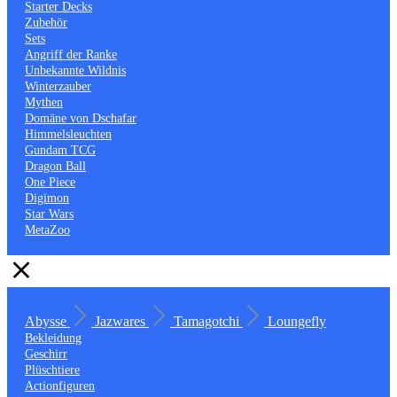
Starter Decks
Zubehör
Sets
Angriff der Ranke
Unbekannte Wildnis
Winterzauber
Mythen
Domäne von Dschafar
Himmelsleuchten
Gundam TCG
Dragon Ball
One Piece
Digimon
Star Wars
MetaZoo
Abysse
Jazwares
Tamagotchi
Loungefly
Bekleidung
Geschirr
Plüschtiere
Actionfiguren