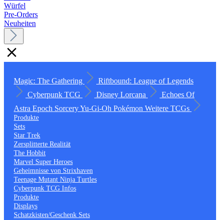
Würfel
Pre-Orders
Neuheiten
Magic: The Gathering
Riftbound: League of Legends
Cyberpunk TCG
Disney Lorcana
Echoes Of
Astra
Epoch
Sorcery
Yu-Gi-Oh
Pokémon
Weitere TCGs
Produkte
Sets
Star Trek
Zersplitterte Realität
The Hobbit
Marvel Super Heroes
Geheimnisse von Strixhaven
Teenage Mutant Ninja Turtles
Cyberpunk TCG Infos
Produkte
Displays
Schatzkisten/Geschenk Sets