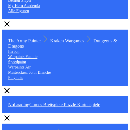
Demon Slayer
My Hero Academia
Alle Figuren
The Army Painter
Kraken Wargames
Dungeons &
Dragons
Farben
Warpaints Fanatic
Speedpaint
Warpaints Air
Masterclass: John Blanche
Playmats
NoLoadingGames
Brettspiele
Puzzle
Kartenspiele