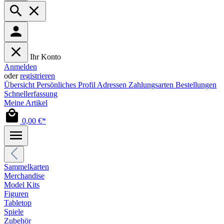
Ihr Konto
Anmelden
oder
registrieren
Übersicht
Persönliches Profil
Adressen
Zahlungsarten
Bestellungen
Schnellerfassung
Meine Artikel
0,00 €*
Sammelkarten
Merchandise
Model Kits
Figuren
Tabletop
Spiele
Zubehör