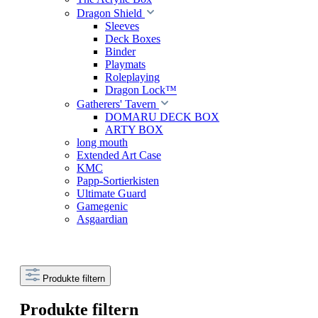
Dragon Shield
Sleeves
Deck Boxes
Binder
Playmats
Roleplaying
Dragon Lock™
Gatherers' Tavern
DOMARU DECK BOX
ARTY BOX
long mouth
Extended Art Case
KMC
Papp-Sortierkisten
Ultimate Guard
Gamegenic
Asgaardian
Produkte filtern
Produkte filtern