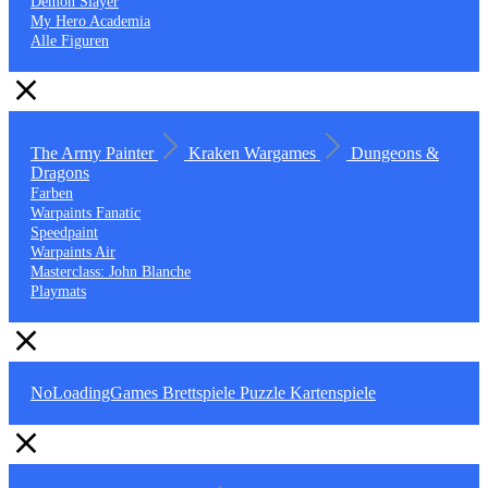
Demon Slayer
My Hero Academia
Alle Figuren
The Army Painter
Kraken Wargames
Dungeons &
Dragons
Farben
Warpaints Fanatic
Speedpaint
Warpaints Air
Masterclass: John Blanche
Playmats
NoLoadingGames
Brettspiele
Puzzle
Kartenspiele