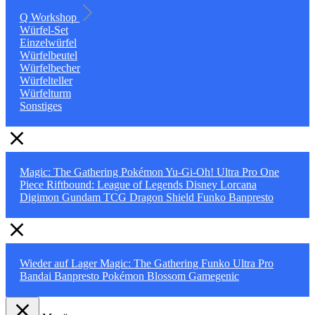
Q Workshop
Würfel-Set
Einzelwürfel
Würfelbeutel
Würfelbecher
Würfelteller
Würfelturm
Sonstiges
Magic: The Gathering
Pokémon
Yu-Gi-Oh!
Ultra Pro
One
Piece
Riftbound: League of Legends
Disney Lorcana
Digimon
Gundam TCG
Dragon Shield
Funko
Banpresto
Wieder auf Lager
Magic: The Gathering
Funko
Ultra Pro
Bandai
Banpresto
Pokémon
Blossom
Gamegenic