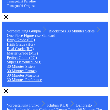
Tamagotchi Paradise
Tamagotchi Original
Vorbestellung
Gunpla
Blockcross
30 Minutes Series
One Piece
Figure-rise Standard
Entry Grade (EG)
High Grade (HG)
Real Grade (RG)
Master Grade (MG)
Perfect Grade (PG)
Super Deformed (SD)
30 Minutes Sisters
30 Minutes Fantasy
30 Minutes Missions
30 Minutes Preference
Vorbestellung
Funko
Ichiban KUJI
Banpresto
Iron Studios
Abysse
Gatherers’ Tavern
Tamashii Nations
The