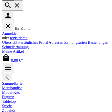
Ihr Konto
Anmelden
oder
registrieren
Übersicht
Persönliches Profil
Adressen
Zahlungsarten
Bestellungen
Schnellerfassung
Meine Artikel
0,00 €*
Sammelkarten
Merchandise
Model Kits
Figuren
Tabletop
Spiele
Zubehör