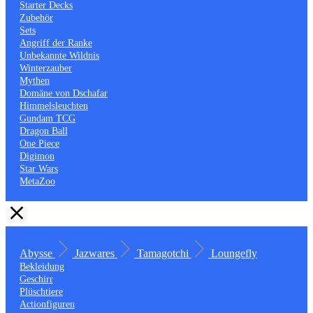
Starter Decks
Zubehör
Sets
Angriff der Ranke
Unbekannte Wildnis
Winterzauber
Mythen
Domäne von Dschafar
Himmelsleuchten
Gundam TCG
Dragon Ball
One Piece
Digimon
Star Wars
MetaZoo
Abysse
Jazwares
Tamagotchi
Loungefly
Bekleidung
Geschirr
Plüschtiere
Actionfiguren