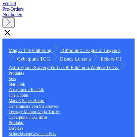
Würfel
Pre-Orders
Neuheiten
Magic: The Gathering
Riftbound: League of Legends
Cyberpunk TCG
Disney Lorcana
Echoes Of
Astra
Epoch
Sorcery
Yu-Gi-Oh
Pokémon
Weitere TCGs
Produkte
Sets
Star Trek
Zersplitterte Realität
The Hobbit
Marvel Super Heroes
Geheimnisse von Strixhaven
Teenage Mutant Ninja Turtles
Cyberpunk TCG Infos
Produkte
Displays
Schatzkisten/Geschenk Sets