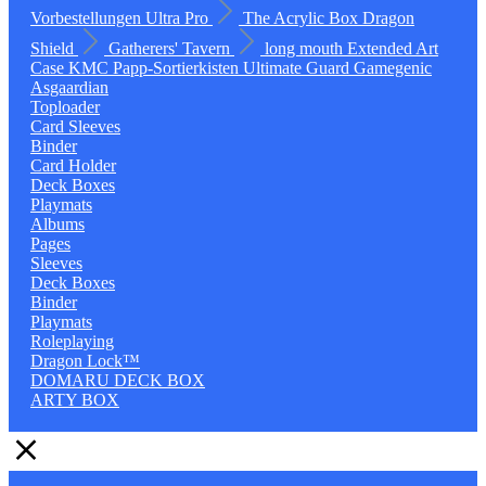
Vorbestellungen
Ultra Pro
The Acrylic Box
Dragon
Shield
Gatherers' Tavern
long mouth
Extended Art
Case
KMC
Papp-Sortierkisten
Ultimate Guard
Gamegenic
Asgaardian
Toploader
Card Sleeves
Binder
Card Holder
Deck Boxes
Playmats
Albums
Pages
Sleeves
Deck Boxes
Binder
Playmats
Roleplaying
Dragon Lock™
DOMARU DECK BOX
ARTY BOX