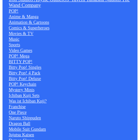
Wand Company
POP!
Anime & Manga
Animation & Cartoons
Comics & Superheroes
Movies & TV
Music
Sports
Video Games
POP! Mega
BITTY POP!
Bitty Pop! Singles
Bitty Pop! 4 Pack
Bitty Pop! Deluxe
POP! Keychain
Mystery Minis
Ichiban Kuji Sets
Was ist Ichiban Kuji?
Franchise
One Piece
Naruto Shippuden
Dragon Ball
Mobile Suit Gundam
Jujutsu Kaisen