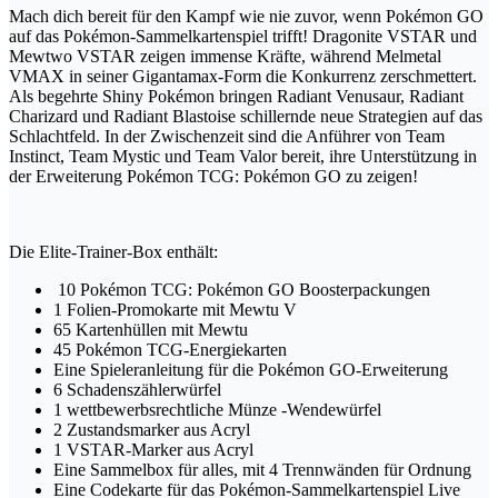
Mach dich bereit für den Kampf wie nie zuvor, wenn Pokémon GO
auf das Pokémon-Sammelkartenspiel trifft! Dragonite VSTAR und
Mewtwo VSTAR z
eigen immense Kräfte, während Melmetal
VMAX in seiner Gigantamax-Form die Konkurrenz zerschmettert.
Als begehrte Shiny Pokémon bringen Radiant Venusaur, Radiant
Charizard und Radiant Blastoise schillernde neue Strategien auf das
Schlachtfeld. In der Zwischenzeit sind die Anführer von Team
Instinct, Team Mystic und Team Valor bereit, ihre Unterstützung in
der Erweiterung Pokémon TCG: Pokémon GO zu zeigen!
Die Elite-Trainer-Box enthält:
10 Pokémon TCG: Pokémon GO Boosterpackungen
1 Folien-Promokarte mit Mewtu V
65 Kartenhüllen mit Mewtu
45 Pokémon TCG-Energiekarten
Eine Spieleranleitung für die Pokémon GO-Erweiterung
6 Schadenszählerwürfel
1 wettbewerbsrechtliche Münze -Wendewürfel
2 Zustandsmarker aus Acryl
1 VSTAR-Marker aus Acryl
Eine Sammelbox für alles, mit 4 Trennwänden für Ordnung
Eine Codekarte für das Pokémon-Sammelkartenspiel Live