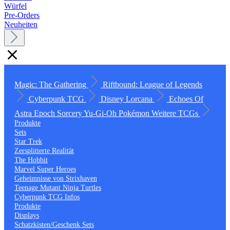
Würfel
Pre-Orders
Neuheiten
Magic: The Gathering
Riftbound: League of Legends
Cyberpunk TCG
Disney Lorcana
Echoes Of
Astra
Epoch
Sorcery
Yu-Gi-Oh
Pokémon
Weitere TCGs
Produkte
Sets
Star Trek
Zersplitterte Realität
The Hobbit
Marvel Super Heroes
Geheimnisse von Strixhaven
Teenage Mutant Ninja Turtles
Cyberpunk TCG Infos
Produkte
Displays
Schatzkisten/Geschenk Sets