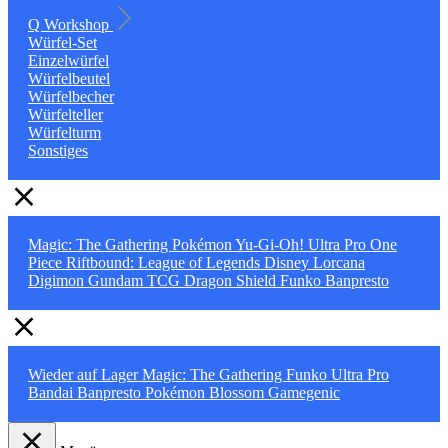
Q Workshop
Würfel-Set
Einzelwürfel
Würfelbeutel
Würfelbecher
Würfelteller
Würfelturm
Sonstiges
Magic: The Gathering
Pokémon
Yu-Gi-Oh!
Ultra Pro
One
Piece
Riftbound: League of Legends
Disney Lorcana
Digimon
Gundam TCG
Dragon Shield
Funko
Banpresto
Wieder auf Lager
Magic: The Gathering
Funko
Ultra Pro
Bandai
Banpresto
Pokémon
Blossom
Gamegenic