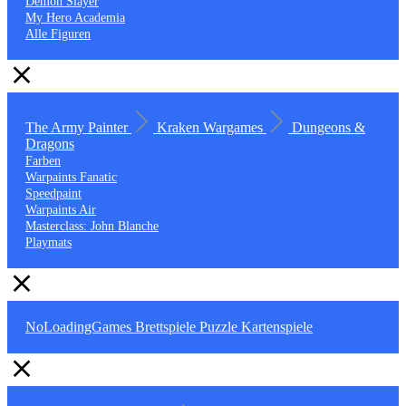
Demon Slayer
My Hero Academia
Alle Figuren
The Army Painter
Kraken Wargames
Dungeons &
Dragons
Farben
Warpaints Fanatic
Speedpaint
Warpaints Air
Masterclass: John Blanche
Playmats
NoLoadingGames
Brettspiele
Puzzle
Kartenspiele