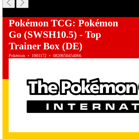
Pokémon TCG: Pokémon
Go (SWSH10.5) - Top
Trainer Box (DE)
Pokémon • 1001172 • 0820650454066