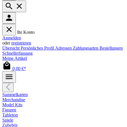
Ihr Konto
Anmelden
oder
registrieren
Übersicht
Persönliches Profil
Adressen
Zahlungsarten
Bestellungen
Schnellerfassung
Meine Artikel
0,00 €*
Sammelkarten
Merchandise
Model Kits
Figuren
Tabletop
Spiele
Zubehör