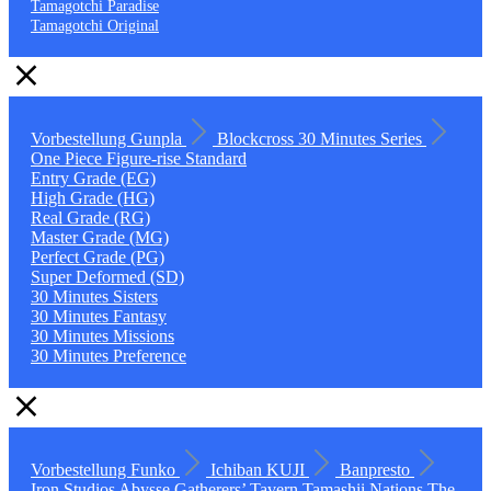
Tamagotchi Paradise
Tamagotchi Original
Vorbestellung
Gunpla
Blockcross
30 Minutes Series
One Piece
Figure-rise Standard
Entry Grade (EG)
High Grade (HG)
Real Grade (RG)
Master Grade (MG)
Perfect Grade (PG)
Super Deformed (SD)
30 Minutes Sisters
30 Minutes Fantasy
30 Minutes Missions
30 Minutes Preference
Vorbestellung
Funko
Ichiban KUJI
Banpresto
Iron Studios
Abysse
Gatherers’ Tavern
Tamashii Nations
The