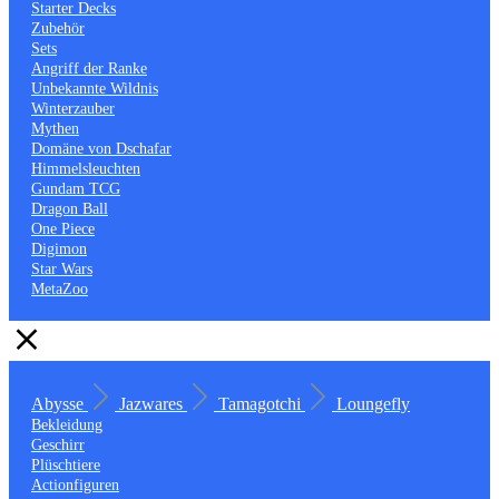
Starter Decks
Zubehör
Sets
Angriff der Ranke
Unbekannte Wildnis
Winterzauber
Mythen
Domäne von Dschafar
Himmelsleuchten
Gundam TCG
Dragon Ball
One Piece
Digimon
Star Wars
MetaZoo
Abysse
Jazwares
Tamagotchi
Loungefly
Bekleidung
Geschirr
Plüschtiere
Actionfiguren