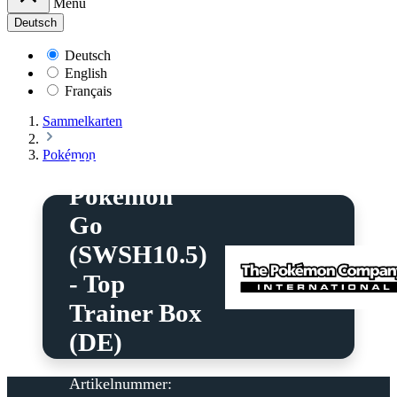
Menü
Deutsch
Deutsch
English
Français
Sammelkarten
Pokémon
Pokémon
TCG:
Pokémon
Go
(SWSH10.5)
- Top
Trainer Box
(DE)
Artikelnummer: