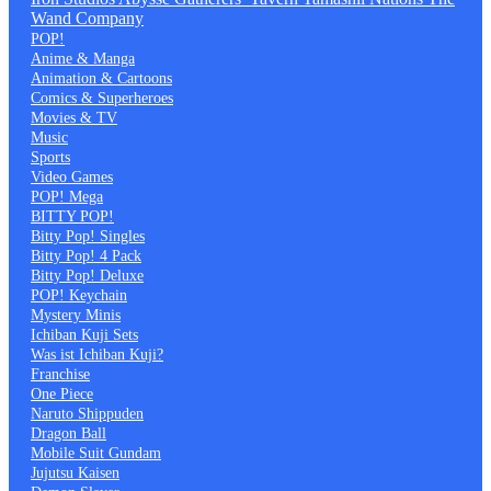
Wand Company
POP!
Anime & Manga
Animation & Cartoons
Comics & Superheroes
Movies & TV
Music
Sports
Video Games
POP! Mega
BITTY POP!
Bitty Pop! Singles
Bitty Pop! 4 Pack
Bitty Pop! Deluxe
POP! Keychain
Mystery Minis
Ichiban Kuji Sets
Was ist Ichiban Kuji?
Franchise
One Piece
Naruto Shippuden
Dragon Ball
Mobile Suit Gundam
Jujutsu Kaisen