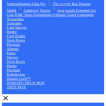
Vorbestellungen
Ultra Pro
The Acrylic Box
Dragon
Shield
Gatherers' Tavern
long mouth
Extended Art
Case
KMC
Papp-Sortierkisten
Ultimate Guard
Gamegenic
Asgaardian
Toploader
Card Sleeves
Binder
Card Holder
Deck Boxes
Playmats
Albums
Pages
Sleeves
Deck Boxes
Binder
Playmats
Roleplaying
Dragon Lock™
DOMARU DECK BOX
ARTY BOX