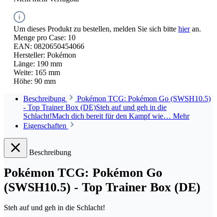
Um dieses Produkt zu bestellen, melden Sie sich bitte
hier
an.
Menge pro Case:
10
EAN:
0820650454066
Hersteller:
Pokémon
Länge:
190 mm
Weite:
165 mm
Höhe:
90 mm
Beschreibung
Pokémon TCG: Pokémon Go (SWSH10.5)
- Top Trainer Box (DE)Steh auf und geh in die
Schlacht!Mach dich bereit für den Kampf wie…
Mehr
Eigenschaften
Beschreibung
Pokémon TCG: Pokémon Go
(SWSH10.5) - Top Trainer Box (DE)
Steh auf und geh in die Schlacht!