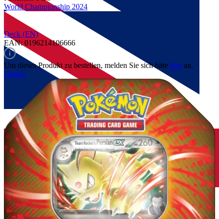
World Championship 2024
Deck (EN)
EAN: 0196214106666
Um dieses Produkt zu bestellen, melden Sie sich bitte
hier
an.
Details