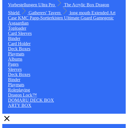
Vorbestellungen
Ultra Pro
The Acrylic Box
Dragon
Shield
Gatherers' Tavern
long mouth
Extended Art
Case
KMC
Papp-Sortierkisten
Ultimate Guard
Gamegenic
Asgaardian
Toploader
Card Sleeves
Binder
Card Holder
Deck Boxes
Playmats
Albums
Pages
Sleeves
Deck Boxes
Binder
Playmats
Roleplaying
Dragon Lock™
DOMARU DECK BOX
ARTY BOX