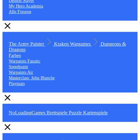
Demon Slayer
My Hero Academia
Alle Figuren
The Army Painter
Kraken Wargames
Dungeons &
Dragons
Farben
Warpaints Fanatic
Speedpaint
Warpaints Air
Masterclass: John Blanche
Playmats
NoLoadingGames
Brettspiele
Puzzle
Kartenspiele