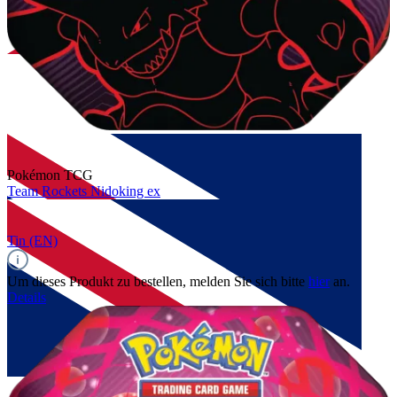
Pokémon TCG
Team Rockets Nidoking ex
Tin (EN)
Um dieses Produkt zu bestellen, melden Sie sich bitte
hier
an.
Details