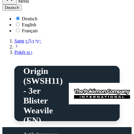
Menü
Deutsch
Deutsch
English
Français
Pokémon
Sammelkarten
TCG:
Pokémon
Lost
Origin
(SWSH11)
- 3er
Blister
Weavile
(EN)