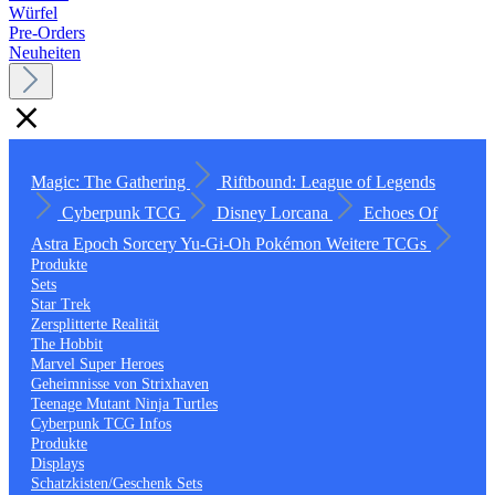
Würfel
Pre-Orders
Neuheiten
Magic: The Gathering
Riftbound: League of Legends
Cyberpunk TCG
Disney Lorcana
Echoes Of
Astra
Epoch
Sorcery
Yu-Gi-Oh
Pokémon
Weitere TCGs
Produkte
Sets
Star Trek
Zersplitterte Realität
The Hobbit
Marvel Super Heroes
Geheimnisse von Strixhaven
Teenage Mutant Ninja Turtles
Cyberpunk TCG Infos
Produkte
Displays
Schatzkisten/Geschenk Sets