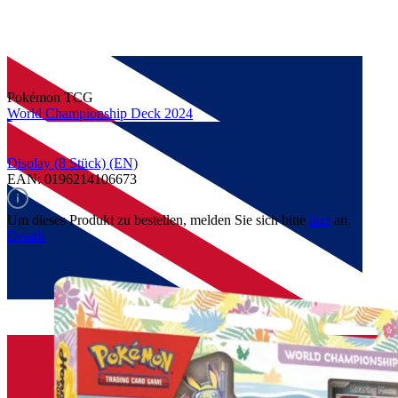
Pokémon TCG
World Championship Deck 2024
Display (8 Stück) (EN)
EAN: 0196214106673
Um dieses Produkt zu bestellen, melden Sie sich bitte
hier
an.
Details