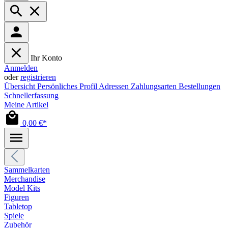
Ihr Konto
Anmelden
oder
registrieren
Übersicht
Persönliches Profil
Adressen
Zahlungsarten
Bestellungen
Schnellerfassung
Meine Artikel
0,00 €*
Sammelkarten
Merchandise
Model Kits
Figuren
Tabletop
Spiele
Zubehör