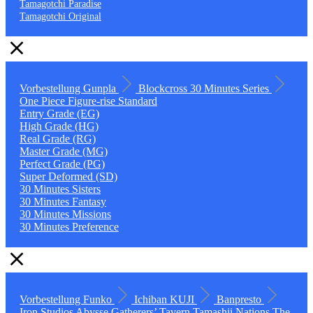
Tamagotchi Paradise
Tamagotchi Original
Vorbestellung
Gunpla
Blockcross
30 Minutes Series
One Piece
Figure-rise Standard
Entry Grade (EG)
High Grade (HG)
Real Grade (RG)
Master Grade (MG)
Perfect Grade (PG)
Super Deformed (SD)
30 Minutes Sisters
30 Minutes Fantasy
30 Minutes Missions
30 Minutes Preference
Vorbestellung
Funko
Ichiban KUJI
Banpresto
Iron Studios
Abysse
Gatherers’ Tavern
Tamashii Nations
The