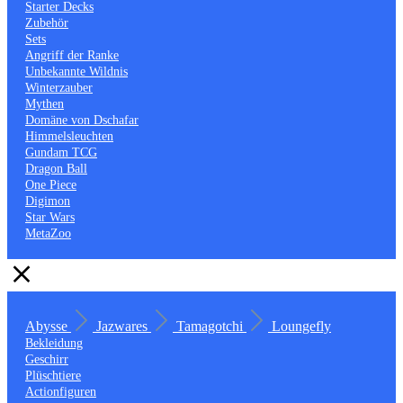
Starter Decks
Zubehör
Sets
Angriff der Ranke
Unbekannte Wildnis
Winterzauber
Mythen
Domäne von Dschafar
Himmelsleuchten
Gundam TCG
Dragon Ball
One Piece
Digimon
Star Wars
MetaZoo
Abysse
Jazwares
Tamagotchi
Loungefly
Bekleidung
Geschirr
Plüschtiere
Actionfiguren