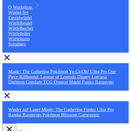
Q Workshop
Würfel-Set
Einzelwürfel
Würfelbeutel
Würfelbecher
Würfelteller
Würfelturm
Sonstiges
Magic: The Gathering
Pokémon
Yu-Gi-Oh!
Ultra Pro
One
Piece
Riftbound: League of Legends
Disney Lorcana
Digimon
Gundam TCG
Dragon Shield
Funko
Banpresto
Wieder auf Lager
Magic: The Gathering
Funko
Ultra Pro
Bandai
Banpresto
Pokémon
Blossom
Gamegenic