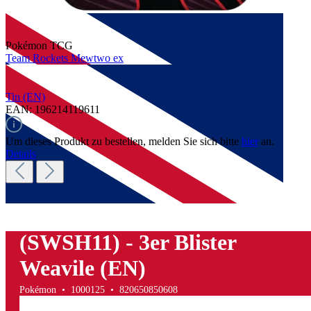
Pokémon TCG
Team Rockets Mewtwo ex
Tin (EN)
EAN: 196214119611
Um dieses Produkt zu bestellen, melden Sie sich bitte
hier
an.
Details
Pokémon TCG: Lost Origin
(SWSH11) - 3er Blister
Weavile (EN)
Pokémon • 1000125 • 820650850608