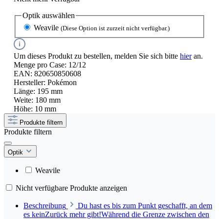
Optik
auswählen
Weavile
(Diese Option ist zurzeit nicht verfügbar.)
Um dieses Produkt zu bestellen, melden Sie sich bitte
hier
an.
Menge pro Case:
12/12
EAN:
820650850608
Hersteller:
Pokémon
Länge:
195 mm
Weite:
180 mm
Höhe:
10 mm
Produkte filtern
Produkte filtern
Optik
Weavile
Nicht verfügbare Produkte anzeigen
Beschreibung
Du hast es bis zum Punkt geschafft, an dem
es keinZurück mehr gibt!Während die Grenze zwischen den