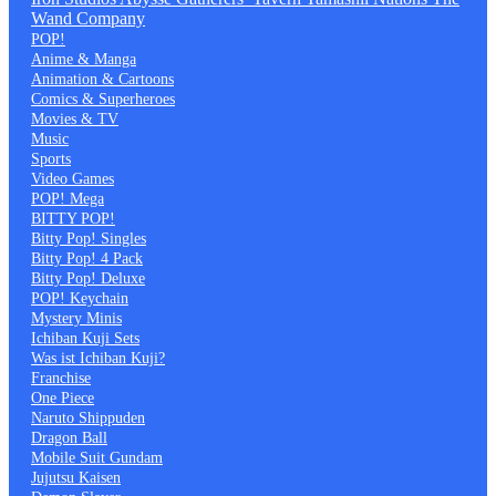
Wand Company
POP!
Anime & Manga
Animation & Cartoons
Comics & Superheroes
Movies & TV
Music
Sports
Video Games
POP! Mega
BITTY POP!
Bitty Pop! Singles
Bitty Pop! 4 Pack
Bitty Pop! Deluxe
POP! Keychain
Mystery Minis
Ichiban Kuji Sets
Was ist Ichiban Kuji?
Franchise
One Piece
Naruto Shippuden
Dragon Ball
Mobile Suit Gundam
Jujutsu Kaisen