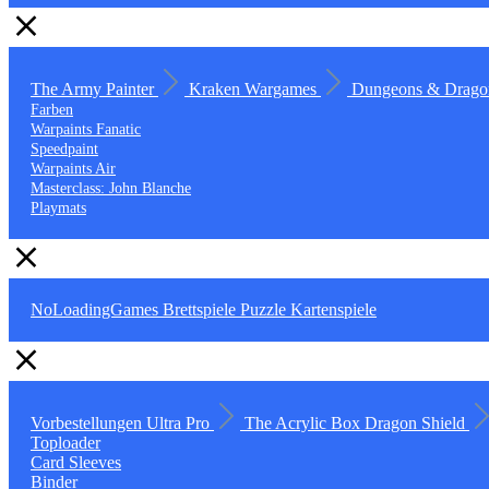
The Army Painter
Kraken Wargames
Dungeons & Drago
Farben
Warpaints Fanatic
Speedpaint
Warpaints Air
Masterclass: John Blanche
Playmats
NoLoadingGames
Brettspiele
Puzzle
Kartenspiele
Vorbestellungen
Ultra Pro
The Acrylic Box
Dragon Shield
Toploader
Card Sleeves
Binder