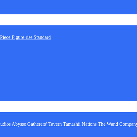
Piece
Figure-rise Standard
tudios
Abysse
Gatherers’ Tavern
Tamashii Nations
The Wand Compan