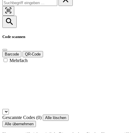
Code scannen
Barcode
QR-Code
Mehrfach
Gescannte Codes (
0
)
Alle löschen
Alle übernehmen