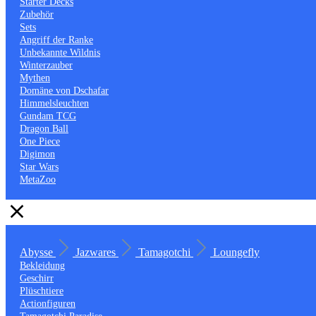
Starter Decks
Zubehör
Sets
Angriff der Ranke
Unbekannte Wildnis
Winterzauber
Mythen
Domäne von Dschafar
Himmelsleuchten
Gundam TCG
Dragon Ball
One Piece
Digimon
Star Wars
MetaZoo
Abysse
Jazwares
Tamagotchi
Loungefly
Bekleidung
Geschirr
Plüschtiere
Actionfiguren