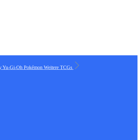
ry
Yu-Gi-Oh
Pokémon
Weitere TCGs