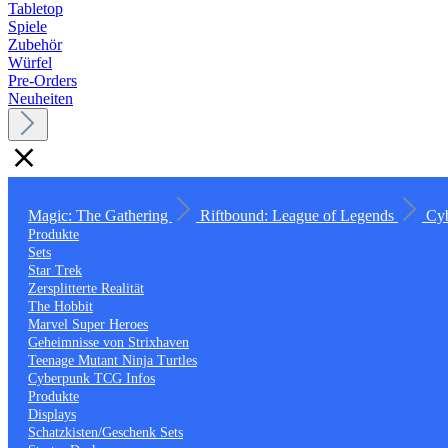
Tabletop
Spiele
Zubehör
Würfel
Pre-Orders
Neuheiten
Magic: The Gathering
Riftbound: League of Legends
Cy
Produkte
Sets
Star Trek
Zersplitterte Realität
The Hobbit
Marvel Super Heroes
Geheimnisse von Strixhaven
Teenage Mutant Ninja Turtles
Cyberpunk TCG Infos
Produkte
Displays
Schatzkisten/Geschenk Sets