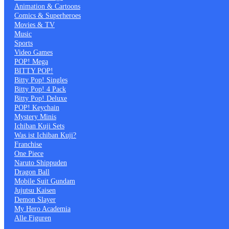
Animation & Cartoons
Comics & Superheroes
Movies & TV
Music
Sports
Video Games
POP! Mega
BITTY POP!
Bitty Pop! Singles
Bitty Pop! 4 Pack
Bitty Pop! Deluxe
POP! Keychain
Mystery Minis
Ichiban Kuji Sets
Was ist Ichiban Kuji?
Franchise
One Piece
Naruto Shippuden
Dragon Ball
Mobile Suit Gundam
Jujutsu Kaisen
Demon Slayer
My Hero Academia
Alle Figuren