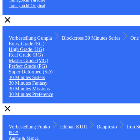
Tamagotchi Paradise
Tamagotchi Original
Vorbestellung
Gunpla
Blockcross
30 Minutes Series
One 
Entry Grade (EG)
High Grade (HG)
Real Grade (RG)
Master Grade (MG)
Perfect Grade (PG)
Super Deformed (SD)
30 Minutes Sisters
30 Minutes Fantasy
30 Minutes Missions
30 Minutes Preference
Vorbestellung
Funko
Ichiban KUJI
Banpresto
Iron S
POP!
Anime & Manga