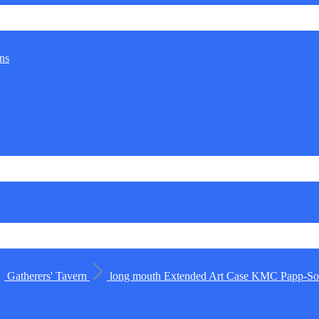
ns
Gatherers' Tavern
long mouth
Extended Art Case
KMC
Papp-Sor