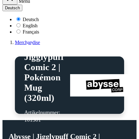
Menü
Deutsch
Deutsch
English
Français
Merchandise
Abysse |
Jigglypuff
Comic 2 |
Pokémon
Mug
(320ml)
Artikelnummer:
101301
Abysse | Jigglypuff Comic 2 |