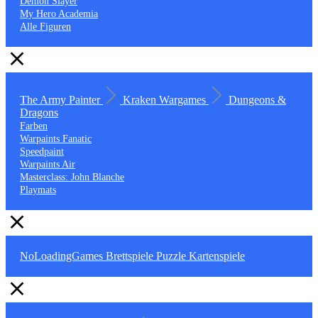
Demon Slayer
My Hero Academia
Alle Figuren
The Army Painter
Kraken Wargames
Dungeons &
Dragons
Farben
Warpaints Fanatic
Speedpaint
Warpaints Air
Masterclass: John Blanche
Playmats
NoLoadingGames
Brettspiele
Puzzle
Kartenspiele