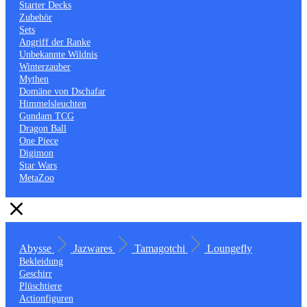
Starter Decks
Zubehör
Sets
Angriff der Ranke
Unbekannte Wildnis
Winterzauber
Mythen
Domäne von Dschafar
Himmelsleuchten
Gundam TCG
Dragon Ball
One Piece
Digimon
Star Wars
MetaZoo
Abysse
Jazwares
Tamagotchi
Loungefly
Bekleidung
Geschirr
Plüschtiere
Actionfiguren