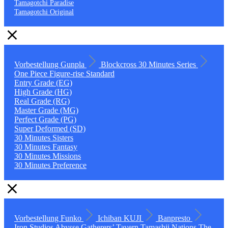
Tamagotchi Paradise
Tamagotchi Original
Vorbestellung
Gunpla
Blockcross
30 Minutes Series
One Piece
Figure-rise Standard
Entry Grade (EG)
High Grade (HG)
Real Grade (RG)
Master Grade (MG)
Perfect Grade (PG)
Super Deformed (SD)
30 Minutes Sisters
30 Minutes Fantasy
30 Minutes Missions
30 Minutes Preference
Vorbestellung
Funko
Ichiban KUJI
Banpresto
Iron Studios
Abysse
Gatherers’ Tavern
Tamashii Nations
The