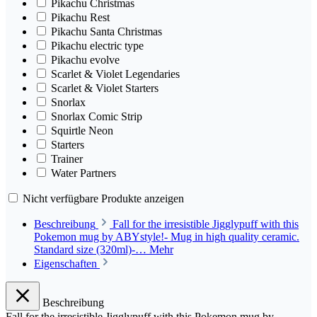
Pikachu Christmas
Pikachu Rest
Pikachu Santa Christmas
Pikachu electric type
Pikachu evolve
Scarlet & Violet Legendaries
Scarlet & Violet Starters
Snorlax
Snorlax Comic Strip
Squirtle Neon
Starters
Trainer
Water Partners
Nicht verfügbare Produkte anzeigen
Beschreibung
Fall for the irresistible Jigglypuff with this
Pokemon mug by ABYstyle!- Mug in high quality ceramic.
Standard size (320ml)-…
Mehr
Eigenschaften
Beschreibung
Fall for the irresistible Jigglypuff with this Pokemon mug by