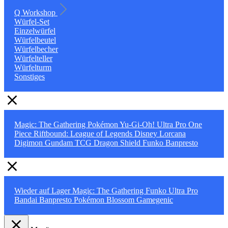
Q Workshop
Würfel-Set
Einzelwürfel
Würfelbeutel
Würfelbecher
Würfelteller
Würfelturm
Sonstiges
Magic: The Gathering
Pokémon
Yu-Gi-Oh!
Ultra Pro
One
Piece
Riftbound: League of Legends
Disney Lorcana
Digimon
Gundam TCG
Dragon Shield
Funko
Banpresto
Wieder auf Lager
Magic: The Gathering
Funko
Ultra Pro
Bandai
Banpresto
Pokémon
Blossom
Gamegenic