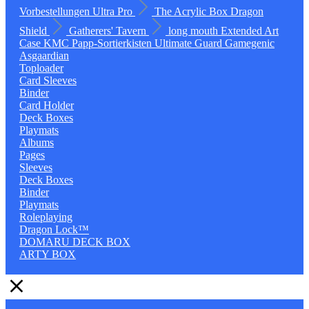
Vorbestellungen
Ultra Pro
The Acrylic Box
Dragon
Shield
Gatherers' Tavern
long mouth
Extended Art
Case
KMC
Papp-Sortierkisten
Ultimate Guard
Gamegenic
Asgaardian
Toploader
Card Sleeves
Binder
Card Holder
Deck Boxes
Playmats
Albums
Pages
Sleeves
Deck Boxes
Binder
Playmats
Roleplaying
Dragon Lock™
DOMARU DECK BOX
ARTY BOX