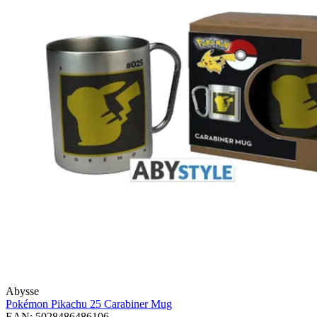
Abysse
Pokémon Pikachu 25
Carabiner Mug
EAN: 5028486486106