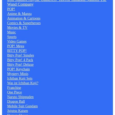
Wand Company
POP!
Anime & Manga
Animation & Cartoons
Comics & Superheroes
Movies & TV
Music
Sports
Video Games
POP! Mega
BITTY POP!
Bitty Pop! Singles
Bitty Pop! 4 Pack
Bitty Pop! Deluxe
POP! Keychain
Mystery Minis
Ichiban Kuji Sets
Was ist Ichiban Kuji?
Franchise
One Piece
Naruto Shippuden
Dragon Ball
Mobile Suit Gundam
Jujutsu Kaisen