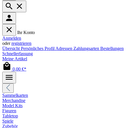
Ihr Konto
Anmelden
oder
registrieren
Übersicht
Persönliches Profil
Adressen
Zahlungsarten
Bestellungen
Schnellerfassung
Meine Artikel
0,00 €*
Sammelkarten
Merchandise
Model Kits
Figuren
Tabletop
Spiele
Zubehör