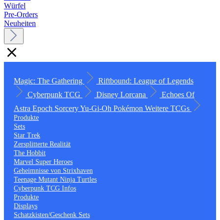
Würfel
Pre-Orders
Neuheiten
Magic: The Gathering
Riftbound: League of Legends
Cyberpunk TCG
Disney Lorcana
Echoes Of
Astra
Epoch
Sorcery
Yu-Gi-Oh
Pokémon
Weitere TCGs
Produkte
Sets
Star Trek
Zersplitterte Realität
The Hobbit
Marvel Super Heroes
Geheimnisse von Strixhaven
Teenage Mutant Ninja Turtles
Cyberpunk TCG Infos
Produkte
Displays
Schatzkisten/Geschenk Sets