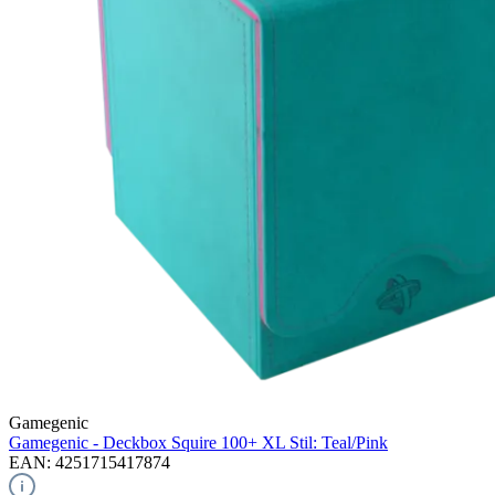
Gamegenic
Gamegenic - Deckbox Squire 100+ XL Stil: Teal/Pink
EAN: 4251715417874