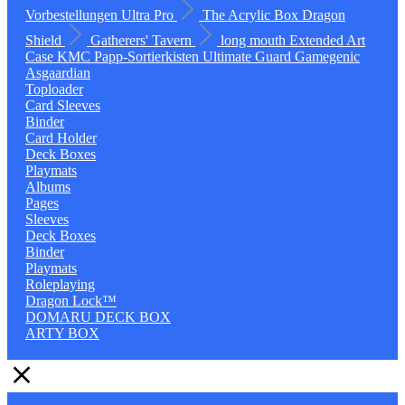
Vorbestellungen
Ultra Pro
The Acrylic Box
Dragon
Shield
Gatherers' Tavern
long mouth
Extended Art
Case
KMC
Papp-Sortierkisten
Ultimate Guard
Gamegenic
Asgaardian
Toploader
Card Sleeves
Binder
Card Holder
Deck Boxes
Playmats
Albums
Pages
Sleeves
Deck Boxes
Binder
Playmats
Roleplaying
Dragon Lock™
DOMARU DECK BOX
ARTY BOX