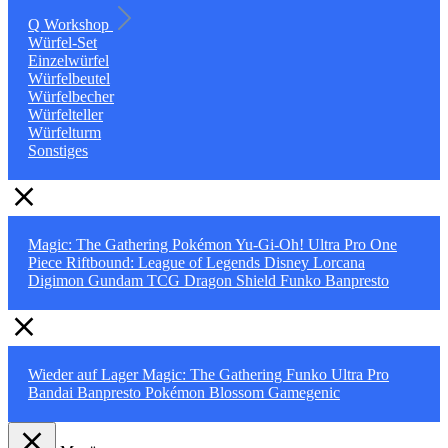
Q Workshop
Würfel-Set
Einzelwürfel
Würfelbeutel
Würfelbecher
Würfelteller
Würfelturm
Sonstiges
Magic: The Gathering
Pokémon
Yu-Gi-Oh!
Ultra Pro
One
Piece
Riftbound: League of Legends
Disney Lorcana
Digimon
Gundam TCG
Dragon Shield
Funko
Banpresto
Wieder auf Lager
Magic: The Gathering
Funko
Ultra Pro
Bandai
Banpresto
Pokémon
Blossom
Gamegenic