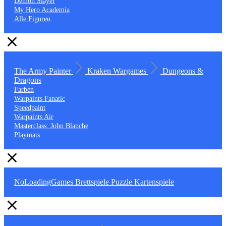
Demon Slayer
My Hero Academia
Alle Figuren
The Army Painter
Kraken Wargames
Dungeons &
Dragons
Farben
Warpaints Fanatic
Speedpaint
Warpaints Air
Masterclass: John Blanche
Playmats
NoLoadingGames
Brettspiele
Puzzle
Kartenspiele