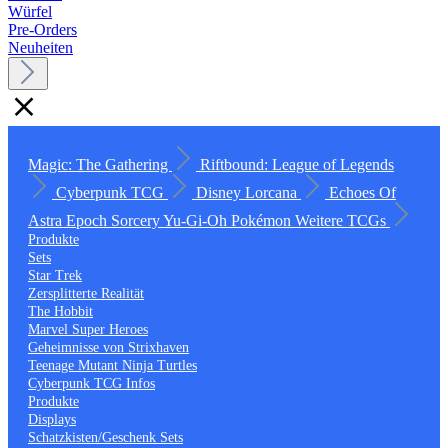
Würfel
Pre-Orders
Neuheiten
Magic: The Gathering
Riftbound: League of Legends
Cyberpunk TCG
Disney Lorcana
Echoes Of
Astra
Epoch
Sorcery
Yu-Gi-Oh
Pokémon
Weitere TCGs
Produkte
Sets
Star Trek
Zersplitterte Realität
The Hobbit
Marvel Super Heroes
Geheimnisse von Strixhaven
Teenage Mutant Ninja Turtles
Cyberpunk TCG Infos
Produkte
Displays
Schatzkisten/Geschenk Sets