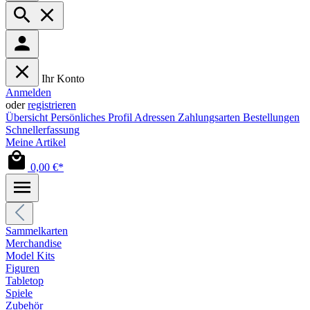
Ihr Konto
Anmelden
oder
registrieren
Übersicht
Persönliches Profil
Adressen
Zahlungsarten
Bestellungen
Schnellerfassung
Meine Artikel
0,00 €*
Sammelkarten
Merchandise
Model Kits
Figuren
Tabletop
Spiele
Zubehör