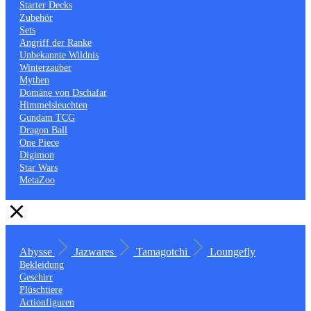
Starter Decks
Zubehör
Sets
Angriff der Ranke
Unbekannte Wildnis
Winterzauber
Mythen
Domäne von Dschafar
Himmelsleuchten
Gundam TCG
Dragon Ball
One Piece
Digimon
Star Wars
MetaZoo
Abysse
Jazwares
Tamagotchi
Loungefly
Bekleidung
Geschirr
Plüschtiere
Actionfiguren