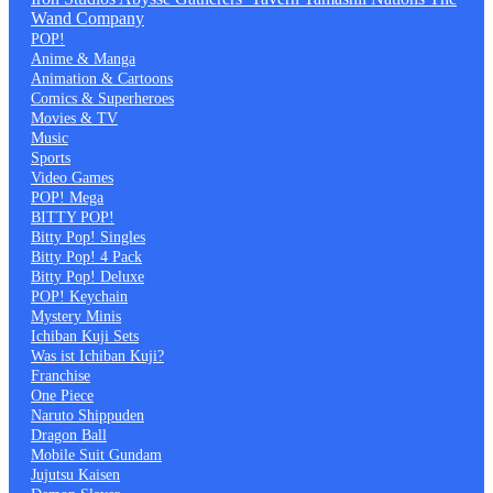
Wand Company
POP!
Anime & Manga
Animation & Cartoons
Comics & Superheroes
Movies & TV
Music
Sports
Video Games
POP! Mega
BITTY POP!
Bitty Pop! Singles
Bitty Pop! 4 Pack
Bitty Pop! Deluxe
POP! Keychain
Mystery Minis
Ichiban Kuji Sets
Was ist Ichiban Kuji?
Franchise
One Piece
Naruto Shippuden
Dragon Ball
Mobile Suit Gundam
Jujutsu Kaisen