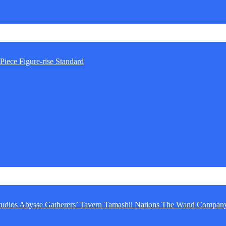
Piece
Figure-rise Standard
tudios
Abysse
Gatherers’ Tavern
Tamashii Nations
The Wand Compan