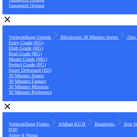
Tamagotchi Paradise
Tamagotchi Original
Vorbestellung
Gunpla
Blockcross
30 Minutes Series
One 
Entry Grade (EG)
High Grade (HG)
Real Grade (RG)
Master Grade (MG)
Perfect Grade (PG)
Super Deformed (SD)
30 Minutes Sisters
30 Minutes Fantasy
30 Minutes Missions
30 Minutes Preference
Vorbestellung
Funko
Ichiban KUJI
Banpresto
Iron S
POP!
Anime & Manga