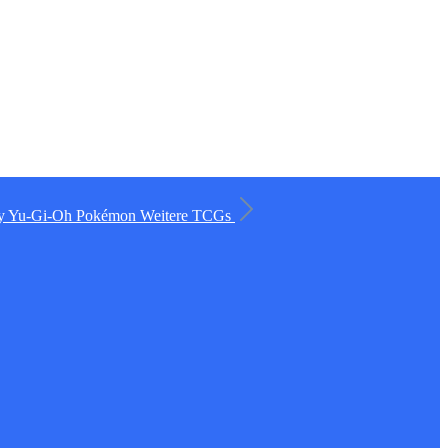
ry
Yu-Gi-Oh
Pokémon
Weitere TCGs