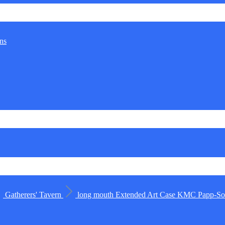
ns
Gatherers' Tavern
long mouth
Extended Art Case
KMC
Papp-Sor