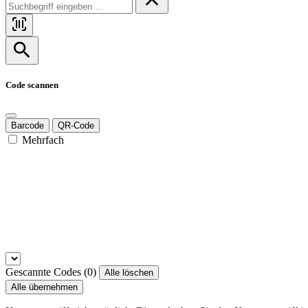
Code scannen
Barcode
QR-Code
Mehrfach
Gescannte Codes (
0
)
Alle löschen
Alle übernehmen