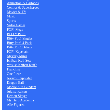
Animation & Cartoons
Comics & Superheroes
Movies & TV
Music
Sports
Video Games
POP! Mega
BITTY POP!
Bitty Pop! Singles
Bitty Pop! 4 Pack
Bitty Pop! Deluxe
POP! Keychain
Mystery Minis
Ichiban Kuji Sets
Was ist Ichiban Kuji?
Franchise
One Piece
Naruto Shippuden
Dragon Ball
Mobile Suit Gundam
Jujutsu Kaisen
Demon Slayer
My Hero Academia
Alle Figuren