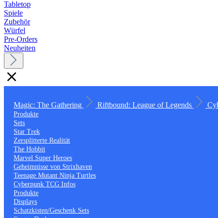
Tabletop
Spiele
Zubehör
Würfel
Pre-Orders
Neuheiten
Magic: The Gathering
Riftbound: League of Legends
Cy
Produkte
Sets
Star Trek
Zersplitterte Realität
The Hobbit
Marvel Super Heroes
Geheimnisse von Strixhaven
Teenage Mutant Ninja Turtles
Cyberpunk TCG Infos
Produkte
Displays
Schatzkisten/Geschenk Sets