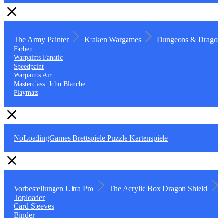
The Army Painter
Kraken Wargames
Dungeons & Drago
Farben
Warpaints Fanatic
Speedpaint
Warpaints Air
Masterclass: John Blanche
Playmats
NoLoadingGames
Brettspiele
Puzzle
Kartenspiele
Vorbestellungen
Ultra Pro
The Acrylic Box
Dragon Shield
Toploader
Card Sleeves
Binder