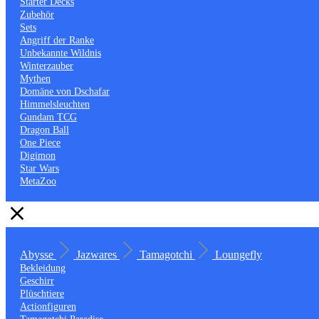
Starter Decks
Zubehör
Sets
Angriff der Ranke
Unbekannte Wildnis
Winterzauber
Mythen
Domäne von Dschafar
Himmelsleuchten
Gundam TCG
Dragon Ball
One Piece
Digimon
Star Wars
MetaZoo
Abysse
Jazwares
Tamagotchi
Loungefly
Bekleidung
Geschirr
Plüschtiere
Actionfiguren