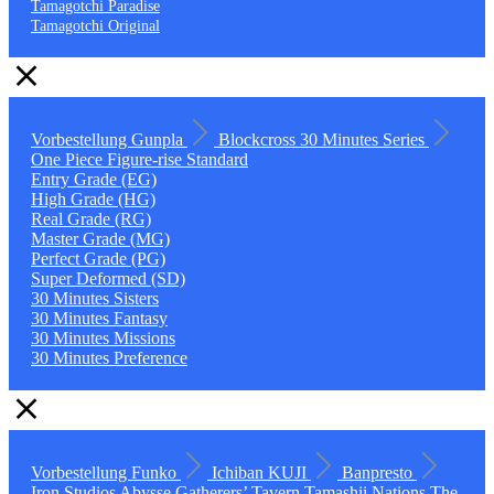
Tamagotchi Paradise
Tamagotchi Original
Vorbestellung
Gunpla
Blockcross
30 Minutes Series
One Piece
Figure-rise Standard
Entry Grade (EG)
High Grade (HG)
Real Grade (RG)
Master Grade (MG)
Perfect Grade (PG)
Super Deformed (SD)
30 Minutes Sisters
30 Minutes Fantasy
30 Minutes Missions
30 Minutes Preference
Vorbestellung
Funko
Ichiban KUJI
Banpresto
Iron Studios
Abysse
Gatherers’ Tavern
Tamashii Nations
The