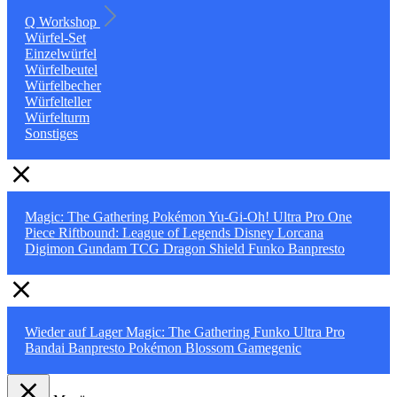
Q Workshop
Würfel-Set
Einzelwürfel
Würfelbeutel
Würfelbecher
Würfelteller
Würfelturm
Sonstiges
Magic: The Gathering
Pokémon
Yu-Gi-Oh!
Ultra Pro
One
Piece
Riftbound: League of Legends
Disney Lorcana
Digimon
Gundam TCG
Dragon Shield
Funko
Banpresto
Wieder auf Lager
Magic: The Gathering
Funko
Ultra Pro
Bandai
Banpresto
Pokémon
Blossom
Gamegenic