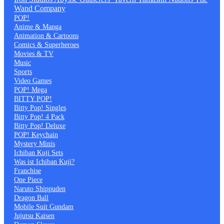
Wand Company
POP!
Anime & Manga
Animation & Cartoons
Comics & Superheroes
Movies & TV
Music
Sports
Video Games
POP! Mega
BITTY POP!
Bitty Pop! Singles
Bitty Pop! 4 Pack
Bitty Pop! Deluxe
POP! Keychain
Mystery Minis
Ichiban Kuji Sets
Was ist Ichiban Kuji?
Franchise
One Piece
Naruto Shippuden
Dragon Ball
Mobile Suit Gundam
Jujutsu Kaisen