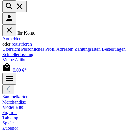
Ihr Konto
Anmelden
oder
registrieren
Übersicht
Persönliches Profil
Adressen
Zahlungsarten
Bestellungen
Schnellerfassung
Meine Artikel
0,00 €*
Sammelkarten
Merchandise
Model Kits
Figuren
Tabletop
Spiele
Zubehör