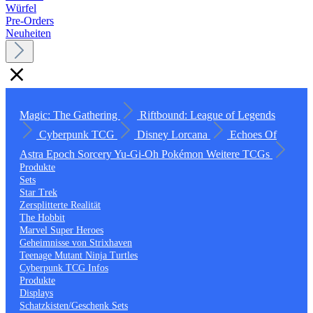
Würfel
Pre-Orders
Neuheiten
Magic: The Gathering
Riftbound: League of Legends
Cyberpunk TCG
Disney Lorcana
Echoes Of
Astra
Epoch
Sorcery
Yu-Gi-Oh
Pokémon
Weitere TCGs
Produkte
Sets
Star Trek
Zersplitterte Realität
The Hobbit
Marvel Super Heroes
Geheimnisse von Strixhaven
Teenage Mutant Ninja Turtles
Cyberpunk TCG Infos
Produkte
Displays
Schatzkisten/Geschenk Sets