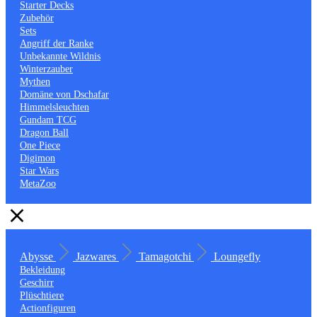
Starter Decks
Zubehör
Sets
Angriff der Ranke
Unbekannte Wildnis
Winterzauber
Mythen
Domäne von Dschafar
Himmelsleuchten
Gundam TCG
Dragon Ball
One Piece
Digimon
Star Wars
MetaZoo
Abysse
Jazwares
Tamagotchi
Loungefly
Bekleidung
Geschirr
Plüschtiere
Actionfiguren