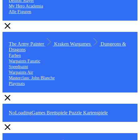
Demon Slayer
My Hero Academia
Alle Figuren
The Army Painter
Kraken Wargames
Dungeons &
Dragons
Farben
Warpaints Fanatic
Speedpaint
Warpaints Air
Masterclass: John Blanche
Playmats
NoLoadingGames
Brettspiele
Puzzle
Kartenspiele