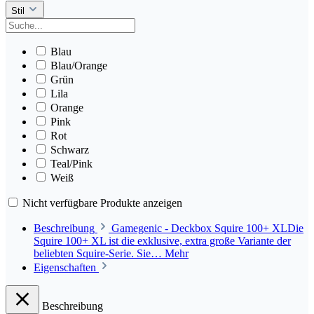
Stil
Blau
Blau/Orange
Grün
Lila
Orange
Pink
Rot
Schwarz
Teal/Pink
Weiß
Nicht verfügbare Produkte anzeigen
Beschreibung
Gamegenic - Deckbox Squire 100+ XLDie
Squire 100+ XL ist die exklusive, extra große Variante der
beliebten Squire-Serie. Sie…
Mehr
Eigenschaften
Beschreibung