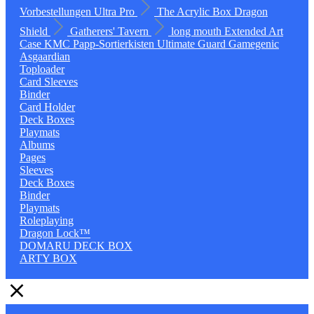
Vorbestellungen
Ultra Pro
The Acrylic Box
Dragon
Shield
Gatherers' Tavern
long mouth
Extended Art
Case
KMC
Papp-Sortierkisten
Ultimate Guard
Gamegenic
Asgaardian
Toploader
Card Sleeves
Binder
Card Holder
Deck Boxes
Playmats
Albums
Pages
Sleeves
Deck Boxes
Binder
Playmats
Roleplaying
Dragon Lock™
DOMARU DECK BOX
ARTY BOX