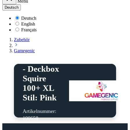
Menü
Deutsch
Deutsch
English
Français
Zubehör
Gamegenic
Gamegenic
- Deckbox
Squire
100+ XL
Stil: Pink
Artikelnummer:
100658