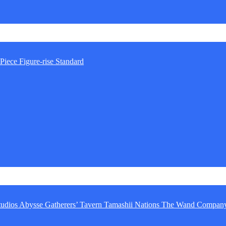
Piece
Figure-rise Standard
tudios
Abysse
Gatherers’ Tavern
Tamashii Nations
The Wand Compan