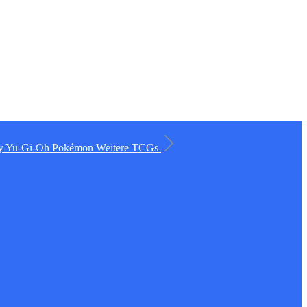
ry
Yu-Gi-Oh
Pokémon
Weitere TCGs