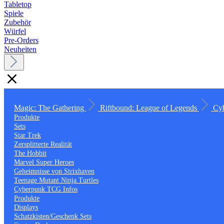
Tabletop
Spiele
Zubehör
Würfel
Pre-Orders
Neuheiten
Magic: The Gathering
Riftbound: League of Legends
Cy
Produkte
Sets
Star Trek
Zersplitterte Realität
The Hobbit
Marvel Super Heroes
Geheimnisse von Strixhaven
Teenage Mutant Ninja Turtles
Cyberpunk TCG Infos
Produkte
Displays
Schatzkisten/Geschenk Sets