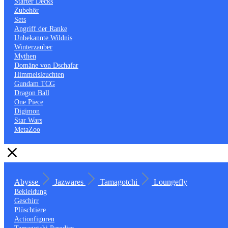
Starter Decks
Zubehör
Sets
Angriff der Ranke
Unbekannte Wildnis
Winterzauber
Mythen
Domäne von Dschafar
Himmelsleuchten
Gundam TCG
Dragon Ball
One Piece
Digimon
Star Wars
MetaZoo
Abysse
Jazwares
Tamagotchi
Loungefly
Bekleidung
Geschirr
Plüschtiere
Actionfiguren