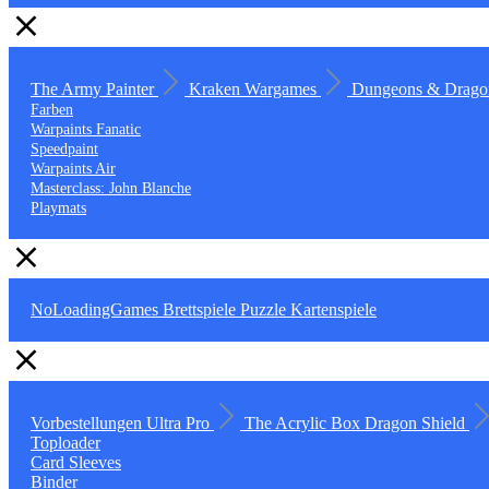
The Army Painter
Kraken Wargames
Dungeons & Drago
Farben
Warpaints Fanatic
Speedpaint
Warpaints Air
Masterclass: John Blanche
Playmats
NoLoadingGames
Brettspiele
Puzzle
Kartenspiele
Vorbestellungen
Ultra Pro
The Acrylic Box
Dragon Shield
Toploader
Card Sleeves
Binder