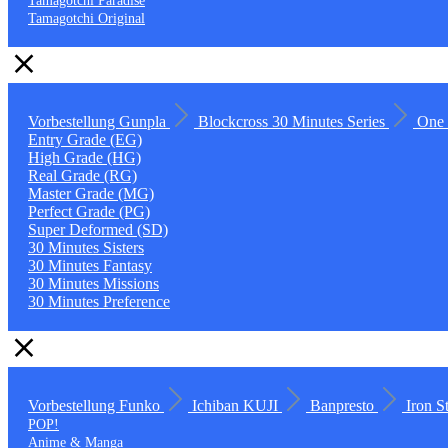
Tamagotchi Paradise
Tamagotchi Original
Vorbestellung
Gunpla
Blockcross
30 Minutes Series
One 
Entry Grade (EG)
High Grade (HG)
Real Grade (RG)
Master Grade (MG)
Perfect Grade (PG)
Super Deformed (SD)
30 Minutes Sisters
30 Minutes Fantasy
30 Minutes Missions
30 Minutes Preference
Vorbestellung
Funko
Ichiban KUJI
Banpresto
Iron S
POP!
Anime & Manga