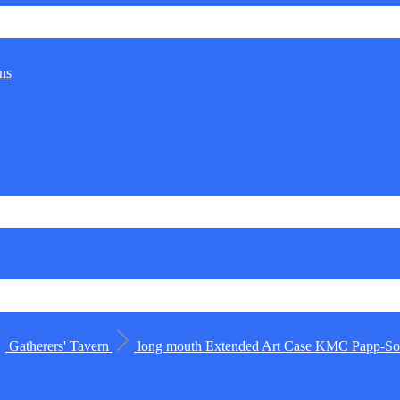
ns
Gatherers' Tavern
long mouth
Extended Art Case
KMC
Papp-Sor