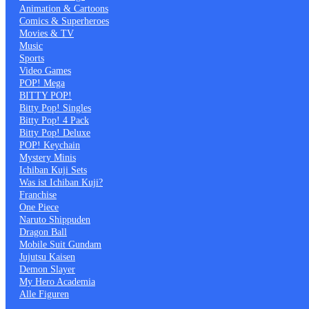
Animation & Cartoons
Comics & Superheroes
Movies & TV
Music
Sports
Video Games
POP! Mega
BITTY POP!
Bitty Pop! Singles
Bitty Pop! 4 Pack
Bitty Pop! Deluxe
POP! Keychain
Mystery Minis
Ichiban Kuji Sets
Was ist Ichiban Kuji?
Franchise
One Piece
Naruto Shippuden
Dragon Ball
Mobile Suit Gundam
Jujutsu Kaisen
Demon Slayer
My Hero Academia
Alle Figuren