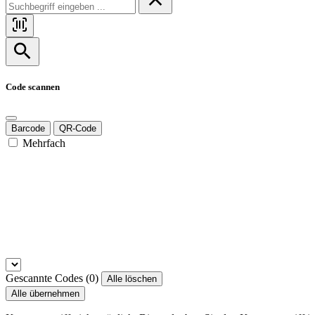
Code scannen
Barcode
QR-Code
Mehrfach
Gescannte Codes (
0
)
Alle löschen
Alle übernehmen