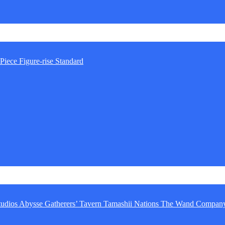
Piece
Figure-rise Standard
tudios
Abysse
Gatherers’ Tavern
Tamashii Nations
The Wand Compan