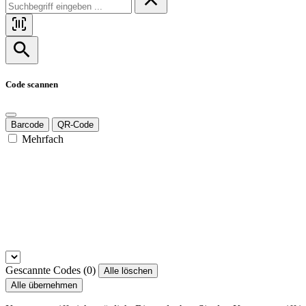
Code scannen
Barcode
QR-Code
Mehrfach
Gescannte Codes (
0
)
Alle löschen
Alle übernehmen