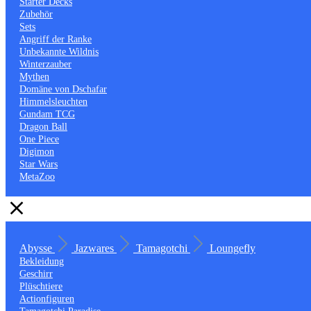
Starter Decks
Zubehör
Sets
Angriff der Ranke
Unbekannte Wildnis
Winterzauber
Mythen
Domäne von Dschafar
Himmelsleuchten
Gundam TCG
Dragon Ball
One Piece
Digimon
Star Wars
MetaZoo
Abysse
Jazwares
Tamagotchi
Loungefly
Bekleidung
Geschirr
Plüschtiere
Actionfiguren