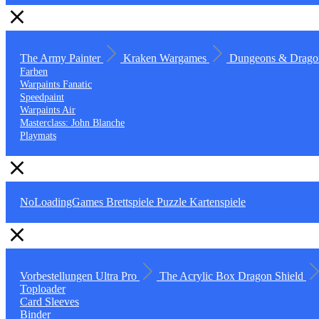
The Army Painter
Kraken Wargames
Dungeons & Drago
Farben
Warpaints Fanatic
Speedpaint
Warpaints Air
Masterclass: John Blanche
Playmats
NoLoadingGames
Brettspiele
Puzzle
Kartenspiele
Vorbestellungen
Ultra Pro
The Acrylic Box
Dragon Shield
Toploader
Card Sleeves
Binder