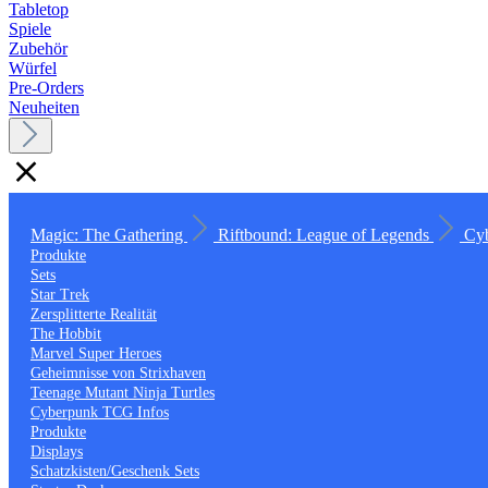
Tabletop
Spiele
Zubehör
Würfel
Pre-Orders
Neuheiten
Magic: The Gathering
Riftbound: League of Legends
Cy
Produkte
Sets
Star Trek
Zersplitterte Realität
The Hobbit
Marvel Super Heroes
Geheimnisse von Strixhaven
Teenage Mutant Ninja Turtles
Cyberpunk TCG Infos
Produkte
Displays
Schatzkisten/Geschenk Sets