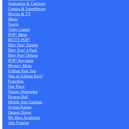
Animation & Cartoons
Comics & Superheroes
Movies & TV
Music
Sports
Video Games
POP! Mega
BITTY POP!
Bitty Pop! Singles
Bitty Pop! 4 Pack
Bitty Pop! Deluxe
POP! Keychain
Mystery Minis
Ichiban Kuji Sets
Was ist Ichiban Kuji?
Franchise
One Piece
Naruto Shippuden
Dragon Ball
Mobile Suit Gundam
Jujutsu Kaisen
Demon Slayer
My Hero Academia
Alle Figuren