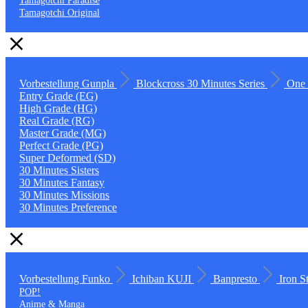
Tamagotchi Paradise
Tamagotchi Original
Vorbestellung
Gunpla
Blockcross
30 Minutes Series
One 
Entry Grade (EG)
High Grade (HG)
Real Grade (RG)
Master Grade (MG)
Perfect Grade (PG)
Super Deformed (SD)
30 Minutes Sisters
30 Minutes Fantasy
30 Minutes Missions
30 Minutes Preference
Vorbestellung
Funko
Ichiban KUJI
Banpresto
Iron S
POP!
Anime & Manga