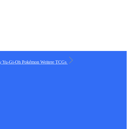
ry
Yu-Gi-Oh
Pokémon
Weitere TCGs