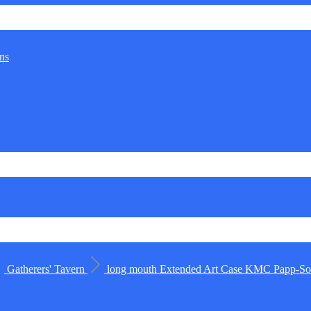
ns
Gatherers' Tavern
long mouth
Extended Art Case
KMC
Papp-Sor