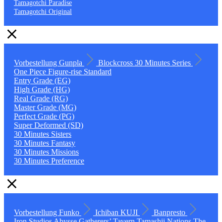
Tamagotchi Paradise
Tamagotchi Original
Vorbestellung
Gunpla
Blockcross
30 Minutes Series
One Piece
Figure-rise Standard
Entry Grade (EG)
High Grade (HG)
Real Grade (RG)
Master Grade (MG)
Perfect Grade (PG)
Super Deformed (SD)
30 Minutes Sisters
30 Minutes Fantasy
30 Minutes Missions
30 Minutes Preference
Vorbestellung
Funko
Ichiban KUJI
Banpresto
Iron Studios
Abysse
Gatherers’ Tavern
Tamashii Nations
The