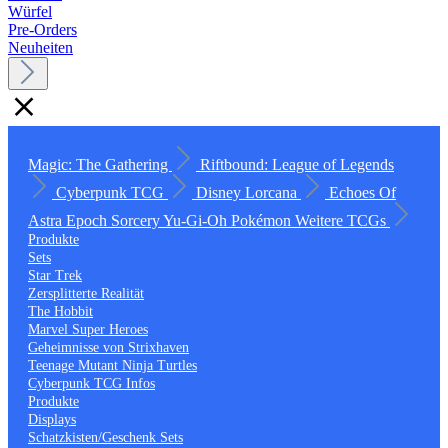
Würfel
Pre-Orders
Neuheiten
Magic: The Gathering
Riftbound: League of Legends
Cyberpunk TCG
Disney Lorcana
Echoes Of
Astra
Epoch
Sorcery
Yu-Gi-Oh
Pokémon
Weitere TCGs
Produkte
Sets
Star Trek
Zersplitterte Realität
The Hobbit
Marvel Super Heroes
Geheimnisse von Strixhaven
Teenage Mutant Ninja Turtles
Cyberpunk TCG Infos
Produkte
Displays
Schatzkisten/Geschenk Sets