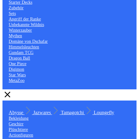
Starter Decks
Zubehör
Sets
Angriff der Ranke
Unbekannte Wildnis
Winterzauber
Mythen
Domäne von Dschafar
Himmelsleuchten
Gundam TCG
Dragon Ball
One Piece
Digimon
Star Wars
MetaZoo
Abysse
Jazwares
Tamagotchi
Loungefly
Bekleidung
Geschirr
Plüschtiere
Actionfiguren