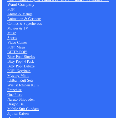
Wand Company
POP!
Anime & Manga
Animation & Cartoons
Comics & Superheroes
Movies & TV
Music
Sports
Video Games
POP! Mega
BITTY POP!
Bitty Pop! Singles
Bitty Pop! 4 Pack
Bitty Pop! Deluxe
POP! Keychain
Mystery Minis
Ichiban Kuji Sets
Was ist Ichiban Kuji?
Franchise
One Piece
Naruto Shippuden
Dragon Ball
Mobile Suit Gundam
Jujutsu Kaisen