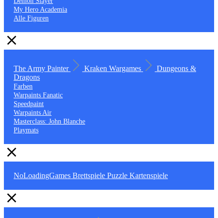
Demon Slayer
My Hero Academia
Alle Figuren
The Army Painter
Kraken Wargames
Dungeons &
Dragons
Farben
Warpaints Fanatic
Speedpaint
Warpaints Air
Masterclass: John Blanche
Playmats
NoLoadingGames
Brettspiele
Puzzle
Kartenspiele