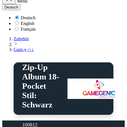
Menü
Deutsch
Deutsch
English
Français
Zubehör
Gamegenic
Gamegenic
- Portfolio
Zip-Up
Album 18-
Pocket
Stil:
Schwarz
Artikelnummer:
100812