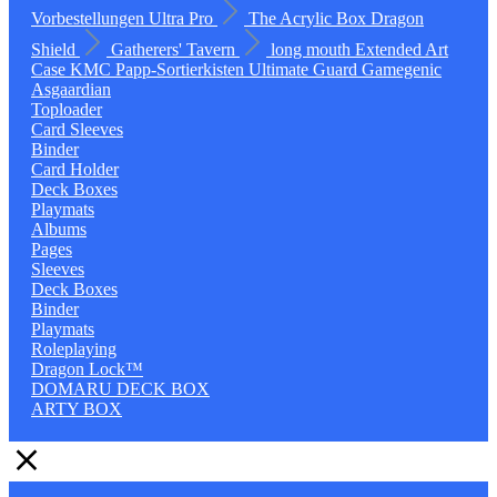
Vorbestellungen
Ultra Pro
The Acrylic Box
Dragon
Shield
Gatherers' Tavern
long mouth
Extended Art
Case
KMC
Papp-Sortierkisten
Ultimate Guard
Gamegenic
Asgaardian
Toploader
Card Sleeves
Binder
Card Holder
Deck Boxes
Playmats
Albums
Pages
Sleeves
Deck Boxes
Binder
Playmats
Roleplaying
Dragon Lock™
DOMARU DECK BOX
ARTY BOX