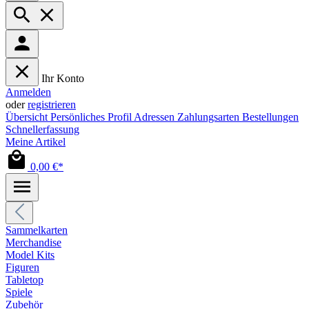
Ihr Konto
Anmelden
oder
registrieren
Übersicht
Persönliches Profil
Adressen
Zahlungsarten
Bestellungen
Schnellerfassung
Meine Artikel
0,00 €*
Sammelkarten
Merchandise
Model Kits
Figuren
Tabletop
Spiele
Zubehör