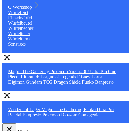
Q Workshop
Würfel-Set
Einzelwürfel
Würfelbeutel
Würfelbecher
Würfelteller
Würfelturm
Sonstiges
Magic: The Gathering
Pokémon
Yu-Gi-Oh!
Ultra Pro
One
Piece
Riftbound: League of Legends
Disney Lorcana
Digimon
Gundam TCG
Dragon Shield
Funko
Banpresto
Wieder auf Lager
Magic: The Gathering
Funko
Ultra Pro
Bandai
Banpresto
Pokémon
Blossom
Gamegenic