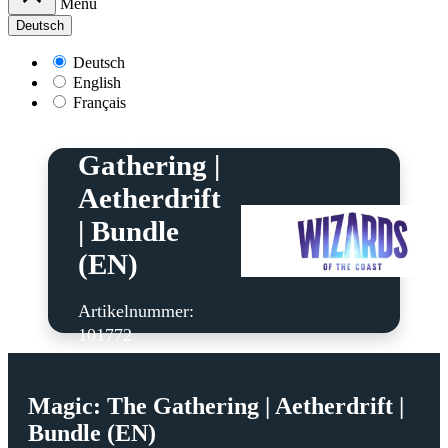
Menü
Deutsch
Deutsch
English
Français
Magic: The
Gathering |
Aetherdrift
| Bundle
(EN)
Artikelnummer:
101772
Magic: The Gathering | Aetherdrift |
Bundle (EN)