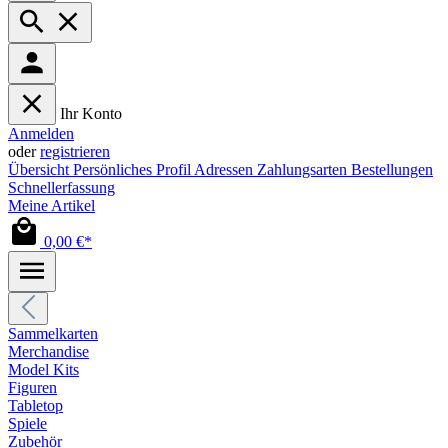
Ihr Konto
Anmelden
oder
registrieren
Übersicht
Persönliches Profil
Adressen
Zahlungsarten
Bestellungen
Schnellerfassung
Meine Artikel
0,00 €*
Sammelkarten
Merchandise
Model Kits
Figuren
Tabletop
Spiele
Zubehör