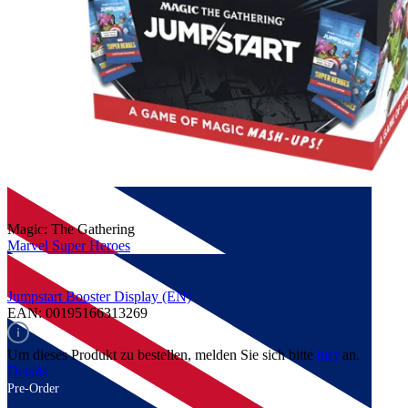
Magic: The Gathering
Marvel Super Heroes
Jumpstart Booster Display (EN)
EAN: 00195166313269
Um dieses Produkt zu bestellen, melden Sie sich bitte
hier
an.
Details
Pre-Order