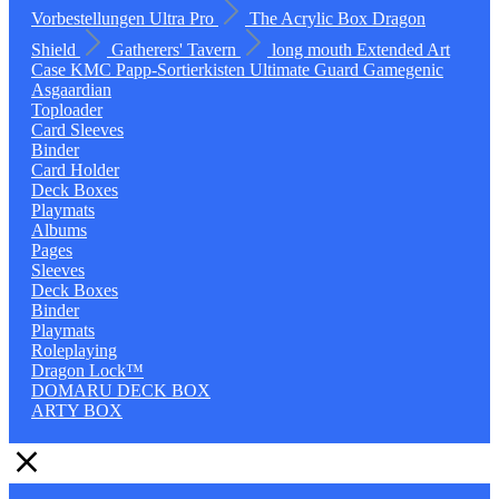
Vorbestellungen
Ultra Pro
The Acrylic Box
Dragon
Shield
Gatherers' Tavern
long mouth
Extended Art
Case
KMC
Papp-Sortierkisten
Ultimate Guard
Gamegenic
Asgaardian
Toploader
Card Sleeves
Binder
Card Holder
Deck Boxes
Playmats
Albums
Pages
Sleeves
Deck Boxes
Binder
Playmats
Roleplaying
Dragon Lock™
DOMARU DECK BOX
ARTY BOX