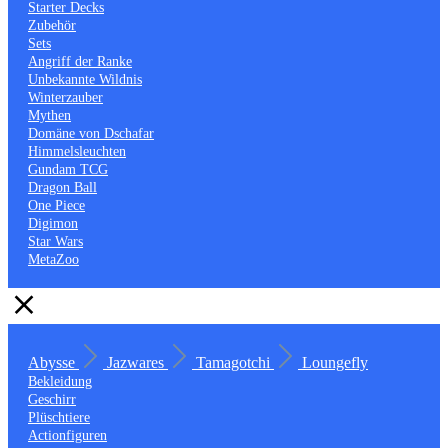
Starter Decks
Zubehör
Sets
Angriff der Ranke
Unbekannte Wildnis
Winterzauber
Mythen
Domäne von Dschafar
Himmelsleuchten
Gundam TCG
Dragon Ball
One Piece
Digimon
Star Wars
MetaZoo
Abysse
Jazwares
Tamagotchi
Loungefly
Bekleidung
Geschirr
Plüschtiere
Actionfiguren