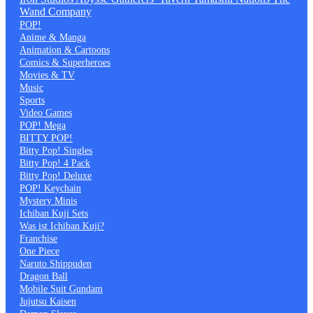
Wand Company
POP!
Anime & Manga
Animation & Cartoons
Comics & Superheroes
Movies & TV
Music
Sports
Video Games
POP! Mega
BITTY POP!
Bitty Pop! Singles
Bitty Pop! 4 Pack
Bitty Pop! Deluxe
POP! Keychain
Mystery Minis
Ichiban Kuji Sets
Was ist Ichiban Kuji?
Franchise
One Piece
Naruto Shippuden
Dragon Ball
Mobile Suit Gundam
Jujutsu Kaisen