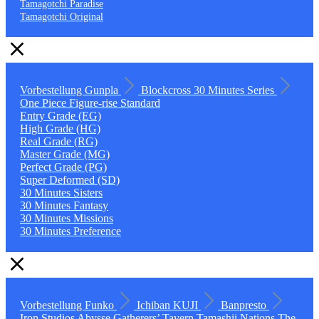
Tamagotchi Paradise
Tamagotchi Original
Vorbestellung
Gunpla
Blockcross
30 Minutes Series
One Piece
Figure-rise Standard
Entry Grade (EG)
High Grade (HG)
Real Grade (RG)
Master Grade (MG)
Perfect Grade (PG)
Super Deformed (SD)
30 Minutes Sisters
30 Minutes Fantasy
30 Minutes Missions
30 Minutes Preference
Vorbestellung
Funko
Ichiban KUJI
Banpresto
Iron Studios
Abysse
Gatherers’ Tavern
Tamashii Nations
The