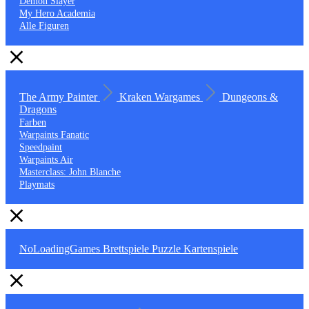
Demon Slayer
My Hero Academia
Alle Figuren
The Army Painter
Kraken Wargames
Dungeons &
Dragons
Farben
Warpaints Fanatic
Speedpaint
Warpaints Air
Masterclass: John Blanche
Playmats
NoLoadingGames
Brettspiele
Puzzle
Kartenspiele