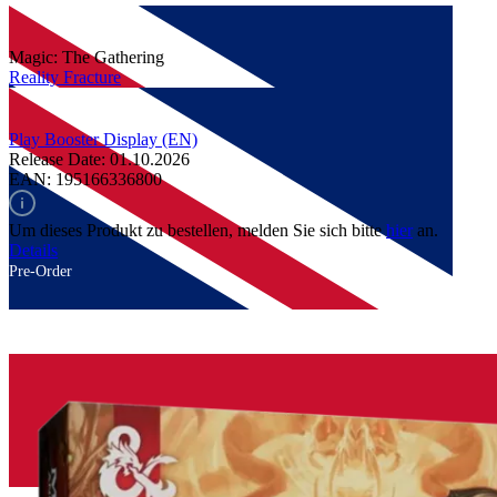
Magic: The Gathering
Reality Fracture
Play Booster Display (EN)
Release Date: 01.10.2026
EAN: 195166336800
Um dieses Produkt zu bestellen, melden Sie sich bitte
hier
an.
Details
Pre-Order