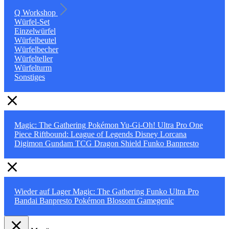
Q Workshop
Würfel-Set
Einzelwürfel
Würfelbeutel
Würfelbecher
Würfelteller
Würfelturm
Sonstiges
Magic: The Gathering
Pokémon
Yu-Gi-Oh!
Ultra Pro
One
Piece
Riftbound: League of Legends
Disney Lorcana
Digimon
Gundam TCG
Dragon Shield
Funko
Banpresto
Wieder auf Lager
Magic: The Gathering
Funko
Ultra Pro
Bandai
Banpresto
Pokémon
Blossom
Gamegenic