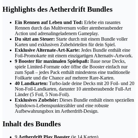
Highlights des Aetherdrift Bundles
Ein Rennen auf Leben und Tod:
Erlebe ein rasantes
Rennen durch das Multiversum voller atemberaubender
Action und adrenalingeladenem Gameplay.
Du sitzt am Steuer:
Starte durch mit einem Bundle voller
Karten und exklusiven Zubehörteilen für dein Spiel.
Exklusive Alternate-Art-Karte:
Jedes Bundle enthält eine
Foil-Promokarte mit einem einzigartigen Alternativ-Artwork.
9 Booster für maximalen Spielspaß:
Baue neue Decks,
spiele Limited-Formate oder öffne die Booster einfach nur
zum Spaß – jedes Pack enthält mindestens eine traditionelle
Foilkarte und die Chance auf mehrere Rare-Karten.
40 Landkarten:
Turbo-lade deine Decks mit 20 Foil- und 20
Non-Foil-Landkarten, darunter 10 atemberaubende Full-Art
Länder (5 Foil, 5 Non-Foil).
Exklusives Zubehör:
Dieses Bundle enthält einen speziellen
Spindown-Lebenspunktezähler und eine robuste
Aufbewahrungsbox im Aetherdrift-Design.
Inhalt des Bundles
9
Aetherdrift Play Booster
(je 14 Karten)