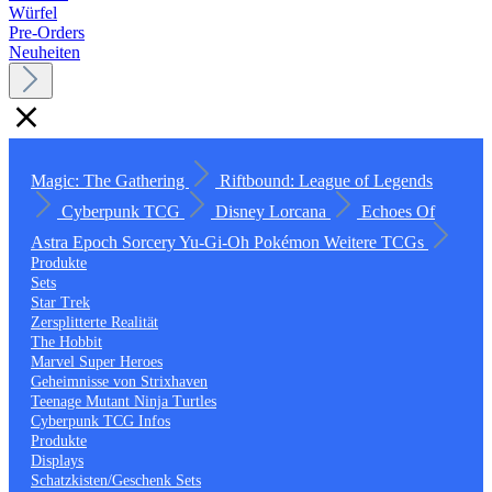
Würfel
Pre-Orders
Neuheiten
Magic: The Gathering
Riftbound: League of Legends
Cyberpunk TCG
Disney Lorcana
Echoes Of
Astra
Epoch
Sorcery
Yu-Gi-Oh
Pokémon
Weitere TCGs
Produkte
Sets
Star Trek
Zersplitterte Realität
The Hobbit
Marvel Super Heroes
Geheimnisse von Strixhaven
Teenage Mutant Ninja Turtles
Cyberpunk TCG Infos
Produkte
Displays
Schatzkisten/Geschenk Sets