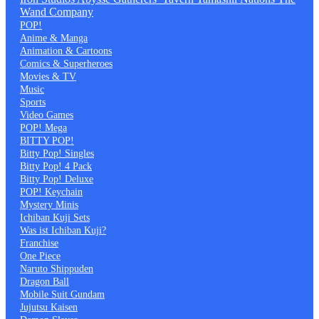
Wand Company
POP!
Anime & Manga
Animation & Cartoons
Comics & Superheroes
Movies & TV
Music
Sports
Video Games
POP! Mega
BITTY POP!
Bitty Pop! Singles
Bitty Pop! 4 Pack
Bitty Pop! Deluxe
POP! Keychain
Mystery Minis
Ichiban Kuji Sets
Was ist Ichiban Kuji?
Franchise
One Piece
Naruto Shippuden
Dragon Ball
Mobile Suit Gundam
Jujutsu Kaisen