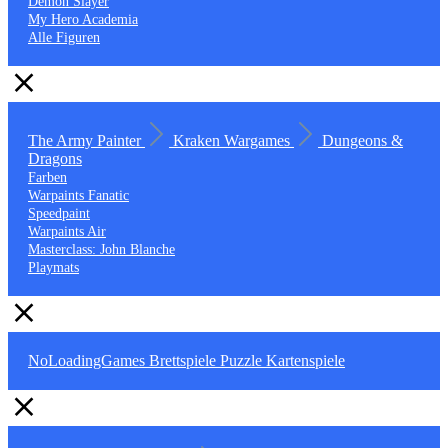
Demon Slayer
My Hero Academia
Alle Figuren
The Army Painter
Kraken Wargames
Dungeons &
Dragons
Farben
Warpaints Fanatic
Speedpaint
Warpaints Air
Masterclass: John Blanche
Playmats
NoLoadingGames
Brettspiele
Puzzle
Kartenspiele