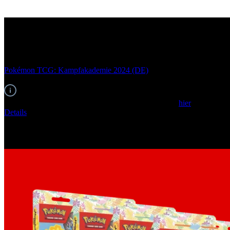
Pokémon TCG
Pokémon TCG: Kampfakademie 2024 (DE)
EAN: 0820650457876
Um dieses Produkt zu bestellen, melden Sie sich bitte
hier
an.
Details