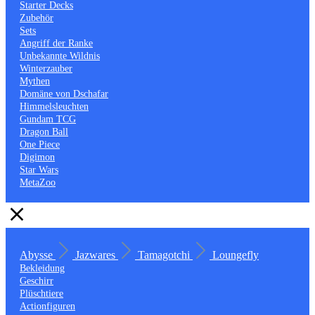
Starter Decks
Zubehör
Sets
Angriff der Ranke
Unbekannte Wildnis
Winterzauber
Mythen
Domäne von Dschafar
Himmelsleuchten
Gundam TCG
Dragon Ball
One Piece
Digimon
Star Wars
MetaZoo
Abysse
Jazwares
Tamagotchi
Loungefly
Bekleidung
Geschirr
Plüschtiere
Actionfiguren