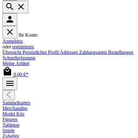
Ihr Konto
Anmelden
oder
registrieren
Übersicht
Persönliches Profil
Adressen
Zahlungsarten
Bestellungen
Schnellerfassung
Meine Artikel
0,00 €*
Sammelkarten
Merchandise
Model Kits
Figuren
Tabletop
Spiele
Zubehör