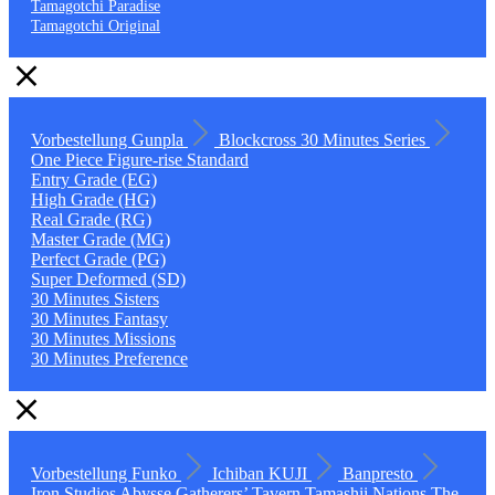
Tamagotchi Paradise
Tamagotchi Original
Vorbestellung
Gunpla
Blockcross
30 Minutes Series
One Piece
Figure-rise Standard
Entry Grade (EG)
High Grade (HG)
Real Grade (RG)
Master Grade (MG)
Perfect Grade (PG)
Super Deformed (SD)
30 Minutes Sisters
30 Minutes Fantasy
30 Minutes Missions
30 Minutes Preference
Vorbestellung
Funko
Ichiban KUJI
Banpresto
Iron Studios
Abysse
Gatherers’ Tavern
Tamashii Nations
The