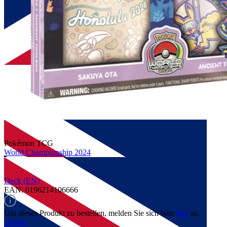
Pokémon TCG
World Championship 2024
Deck (EN)
EAN: 0196214106666
Um dieses Produkt zu bestellen, melden Sie sich bitte
hier
an.
Details