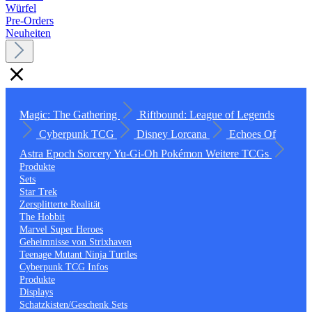
Würfel
Pre-Orders
Neuheiten
Magic: The Gathering
Riftbound: League of Legends
Cyberpunk TCG
Disney Lorcana
Echoes Of
Astra
Epoch
Sorcery
Yu-Gi-Oh
Pokémon
Weitere TCGs
Produkte
Sets
Star Trek
Zersplitterte Realität
The Hobbit
Marvel Super Heroes
Geheimnisse von Strixhaven
Teenage Mutant Ninja Turtles
Cyberpunk TCG Infos
Produkte
Displays
Schatzkisten/Geschenk Sets