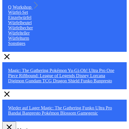
Q Workshop
Würfel-Set
Einzelwürfel
Würfelbeutel
Würfelbecher
Würfelteller
Würfelturm
Sonstiges
Magic: The Gathering
Pokémon
Yu-Gi-Oh!
Ultra Pro
One
Piece
Riftbound: League of Legends
Disney Lorcana
Digimon
Gundam TCG
Dragon Shield
Funko
Banpresto
Wieder auf Lager
Magic: The Gathering
Funko
Ultra Pro
Bandai
Banpresto
Pokémon
Blossom
Gamegenic