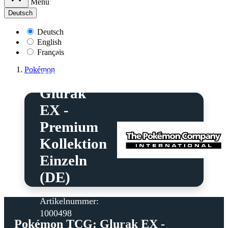
Menü
Deutsch
Deutsch
English
Français
Pokémon
Pokémon
TCG:
Glurak
EX -
Premium
Kollektion
Einzeln
(DE)
Artikelnummer:
1000498
Pokémon TCG: Glurak EX -