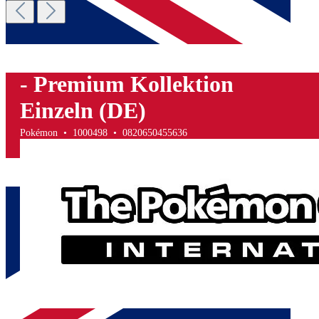
Pokémon TCG: Glurak EX
- Premium Kollektion
Einzeln (DE)
Pokémon • 1000498 • 0820650455636