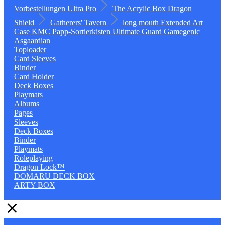
Vorbestellungen
Ultra Pro
The Acrylic Box
Dragon
Shield
Gatherers' Tavern
long mouth
Extended Art
Case
KMC
Papp-Sortierkisten
Ultimate Guard
Gamegenic
Asgaardian
Toploader
Card Sleeves
Binder
Card Holder
Deck Boxes
Playmats
Albums
Pages
Sleeves
Deck Boxes
Binder
Playmats
Roleplaying
Dragon Lock™
DOMARU DECK BOX
ARTY BOX