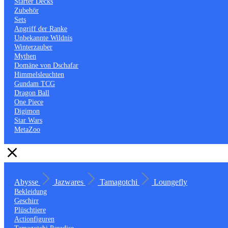
Starter Decks
Zubehör
Sets
Angriff der Ranke
Unbekannte Wildnis
Winterzauber
Mythen
Domäne von Dschafar
Himmelsleuchten
Gundam TCG
Dragon Ball
One Piece
Digimon
Star Wars
MetaZoo
Abysse
Jazwares
Tamagotchi
Loungefly
Bekleidung
Geschirr
Plüschtiere
Actionfiguren