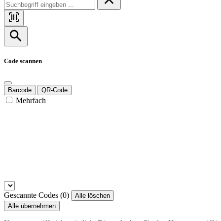
Code scannen
Barcode
QR-Code
Mehrfach
Gescannte Codes (
0
)
Alle löschen
Alle übernehmen