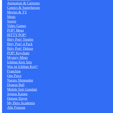
Animation & Cartoons
Comics & Superheroes
Movies & TV
Music
Sports
Video Games
POP! Mega
BITTY POP!
Bitty Pop! Singles
Bitty Pop! 4 Pack
Bitty Pop! Deluxe
POP! Keychain
Mystery Minis
Ichiban Kuji Sets
Was ist Ichiban Kuji?
Franchise
One Piece
Naruto Shippuden
Dragon Ball
Mobile Suit Gundam
Jujutsu Kaisen
Demon Slayer
My Hero Academia
Alle Figuren