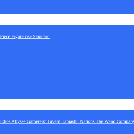
Piece
Figure-rise Standard
tudios
Abysse
Gatherers’ Tavern
Tamashii Nations
The Wand Compan