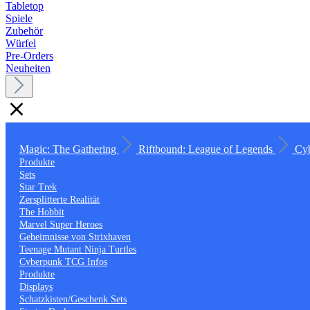
Tabletop
Spiele
Zubehör
Würfel
Pre-Orders
Neuheiten
Magic: The Gathering
Riftbound: League of Legends
Cy
Produkte
Sets
Star Trek
Zersplitterte Realität
The Hobbit
Marvel Super Heroes
Geheimnisse von Strixhaven
Teenage Mutant Ninja Turtles
Cyberpunk TCG Infos
Produkte
Displays
Schatzkisten/Geschenk Sets