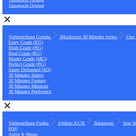
Tamagotchi Paradise
Tamagotchi Original
Vorbestellung
Gunpla
Blockcross
30 Minutes Series
One 
Entry Grade (EG)
High Grade (HG)
Real Grade (RG)
Master Grade (MG)
Perfect Grade (PG)
Super Deformed (SD)
30 Minutes Sisters
30 Minutes Fantasy
30 Minutes Missions
30 Minutes Preference
Vorbestellung
Funko
Ichiban KUJI
Banpresto
Iron S
POP!
Anime & Manga