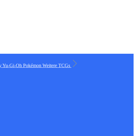
ry
Yu-Gi-Oh
Pokémon
Weitere TCGs