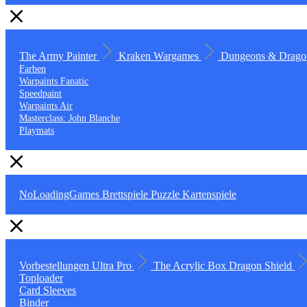
The Army Painter
Kraken Wargames
Dungeons & Drago
Farben
Warpaints Fanatic
Speedpaint
Warpaints Air
Masterclass: John Blanche
Playmats
NoLoadingGames
Brettspiele
Puzzle
Kartenspiele
Vorbestellungen
Ultra Pro
The Acrylic Box
Dragon Shield
Toploader
Card Sleeves
Binder