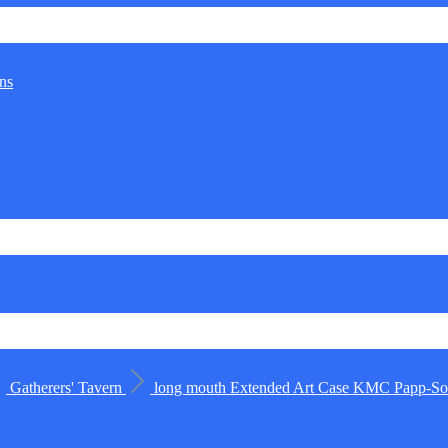
ns
Gatherers' Tavern
long mouth
Extended Art Case
KMC
Papp-Sor