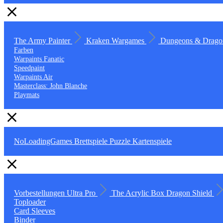
The Army Painter
Kraken Wargames
Dungeons & Drago
Farben
Warpaints Fanatic
Speedpaint
Warpaints Air
Masterclass: John Blanche
Playmats
NoLoadingGames
Brettspiele
Puzzle
Kartenspiele
Vorbestellungen
Ultra Pro
The Acrylic Box
Dragon Shield
Toploader
Card Sleeves
Binder