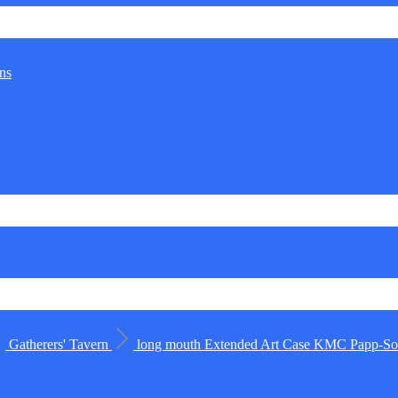
ns
Gatherers' Tavern
long mouth
Extended Art Case
KMC
Papp-Sor