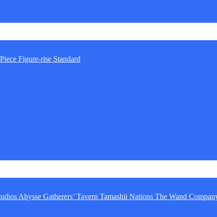
Piece
Figure-rise Standard
tudios
Abysse
Gatherers’ Tavern
Tamashii Nations
The Wand Compan