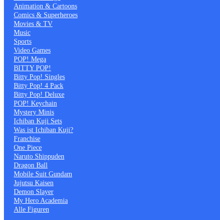
Animation & Cartoons
Comics & Superheroes
Movies & TV
Music
Sports
Video Games
POP! Mega
BITTY POP!
Bitty Pop! Singles
Bitty Pop! 4 Pack
Bitty Pop! Deluxe
POP! Keychain
Mystery Minis
Ichiban Kuji Sets
Was ist Ichiban Kuji?
Franchise
One Piece
Naruto Shippuden
Dragon Ball
Mobile Suit Gundam
Jujutsu Kaisen
Demon Slayer
My Hero Academia
Alle Figuren