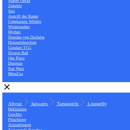
Starter Decks
Zubehör
Sets
Angriff der Ranke
Unbekannte Wildnis
Winterzauber
Mythen
Domäne von Dschafar
Himmelsleuchten
Gundam TCG
Dragon Ball
One Piece
Digimon
Star Wars
MetaZoo
Abysse
Jazwares
Tamagotchi
Loungefly
Bekleidung
Geschirr
Plüschtiere
Actionfiguren