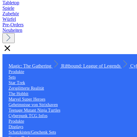
Tabletop
Spiele
Zubehör
Würfel
Pre-Orders
Neuheiten
Magic: The Gathering
Riftbound: League of Legends
Cy
Produkte
Sets
Star Trek
Zersplitterte Realität
The Hobbit
Marvel Super Heroes
Geheimnisse von Strixhaven
Teenage Mutant Ninja Turtles
Cyberpunk TCG Infos
Produkte
Displays
Schatzkisten/Geschenk Sets