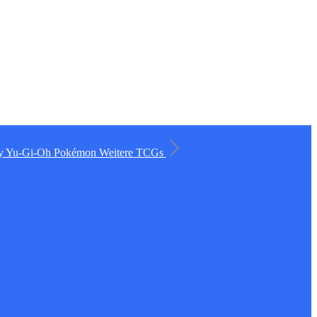
ry
Yu-Gi-Oh
Pokémon
Weitere TCGs