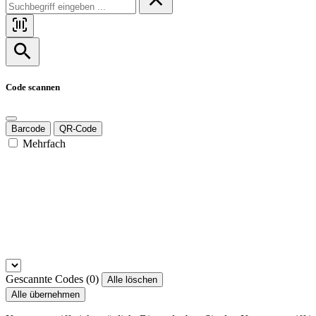
Code scannen
Barcode
QR-Code
Mehrfach
Gescannte Codes (
0
)
Alle löschen
Alle übernehmen