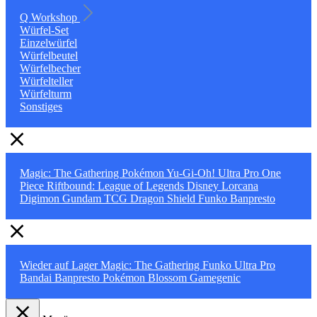
Q Workshop
Würfel-Set
Einzelwürfel
Würfelbeutel
Würfelbecher
Würfelteller
Würfelturm
Sonstiges
Magic: The Gathering
Pokémon
Yu-Gi-Oh!
Ultra Pro
One
Piece
Riftbound: League of Legends
Disney Lorcana
Digimon
Gundam TCG
Dragon Shield
Funko
Banpresto
Wieder auf Lager
Magic: The Gathering
Funko
Ultra Pro
Bandai
Banpresto
Pokémon
Blossom
Gamegenic