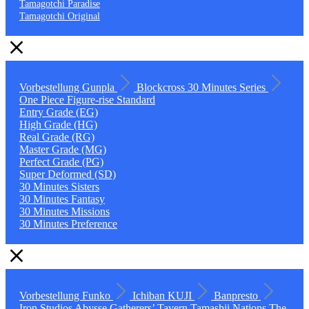
Tamagotchi Paradise
Tamagotchi Original
Vorbestellung
Gunpla
Blockcross
30 Minutes Series
One Piece
Figure-rise Standard
Entry Grade (EG)
High Grade (HG)
Real Grade (RG)
Master Grade (MG)
Perfect Grade (PG)
Super Deformed (SD)
30 Minutes Sisters
30 Minutes Fantasy
30 Minutes Missions
30 Minutes Preference
Vorbestellung
Funko
Ichiban KUJI
Banpresto
Iron Studios
Abysse
Gatherers’ Tavern
Tamashii Nations
The