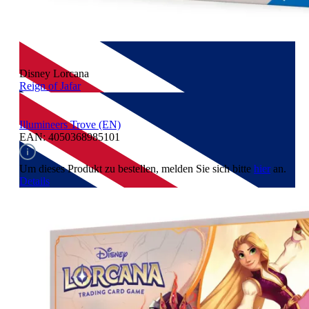
Disney Lorcana
Reign of Jafar
Illumineers Trove (EN)
EAN: 4050368985101
Um dieses Produkt zu bestellen, melden Sie sich bitte
hier
an.
Details