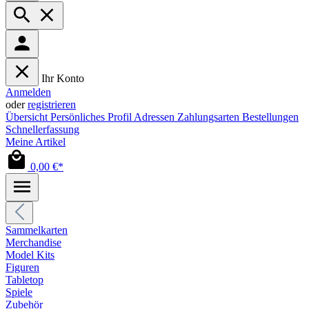
Ihr Konto
Anmelden
oder
registrieren
Übersicht
Persönliches Profil
Adressen
Zahlungsarten
Bestellungen
Schnellerfassung
Meine Artikel
0,00 €*
Sammelkarten
Merchandise
Model Kits
Figuren
Tabletop
Spiele
Zubehör