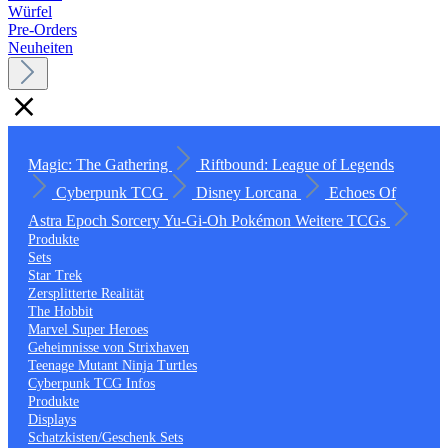
Würfel
Pre-Orders
Neuheiten
Magic: The Gathering
Riftbound: League of Legends
Cyberpunk TCG
Disney Lorcana
Echoes Of
Astra
Epoch
Sorcery
Yu-Gi-Oh
Pokémon
Weitere TCGs
Produkte
Sets
Star Trek
Zersplitterte Realität
The Hobbit
Marvel Super Heroes
Geheimnisse von Strixhaven
Teenage Mutant Ninja Turtles
Cyberpunk TCG Infos
Produkte
Displays
Schatzkisten/Geschenk Sets