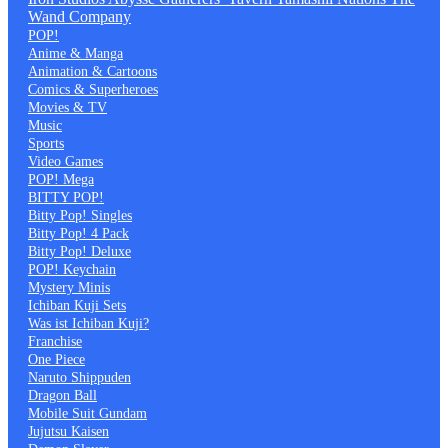
Wand Company
POP!
Anime & Manga
Animation & Cartoons
Comics & Superheroes
Movies & TV
Music
Sports
Video Games
POP! Mega
BITTY POP!
Bitty Pop! Singles
Bitty Pop! 4 Pack
Bitty Pop! Deluxe
POP! Keychain
Mystery Minis
Ichiban Kuji Sets
Was ist Ichiban Kuji?
Franchise
One Piece
Naruto Shippuden
Dragon Ball
Mobile Suit Gundam
Jujutsu Kaisen