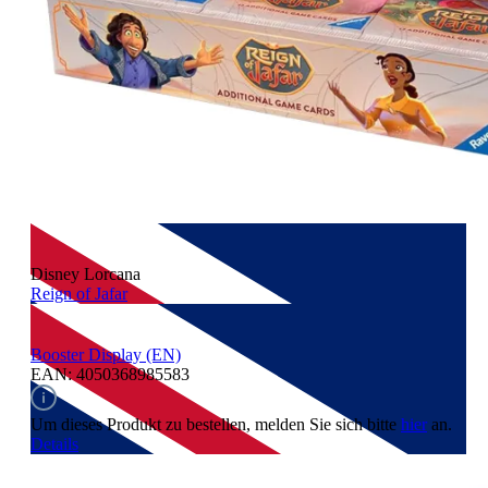
Disney Lorcana
Reign of Jafar
Booster Display (EN)
EAN: 4050368985583
Um dieses Produkt zu bestellen, melden Sie sich bitte
hier
an.
Details