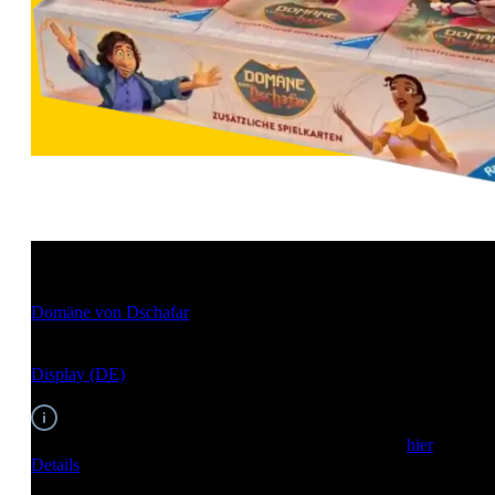
Disney Lorcana
Domäne von Dschafar
Display (DE)
EAN: 4050368985606
Um dieses Produkt zu bestellen, melden Sie sich bitte
hier
an.
Details