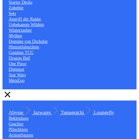
Starter Decks
Zubehör
Sets
Angriff der Ranke
Unbekannte Wildnis
Winterzauber
Mythen
Domäne von Dschafar
Himmelsleuchten
Gundam TCG
Dragon Ball
One Piece
Digimon
Star Wars
MetaZoo
Abysse
Jazwares
Tamagotchi
Loungefly
Bekleidung
Geschirr
Plüschtiere
Actionfiguren