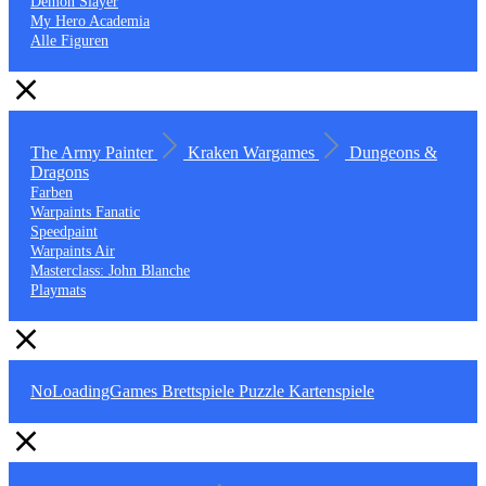
Demon Slayer
My Hero Academia
Alle Figuren
The Army Painter
Kraken Wargames
Dungeons &
Dragons
Farben
Warpaints Fanatic
Speedpaint
Warpaints Air
Masterclass: John Blanche
Playmats
NoLoadingGames
Brettspiele
Puzzle
Kartenspiele