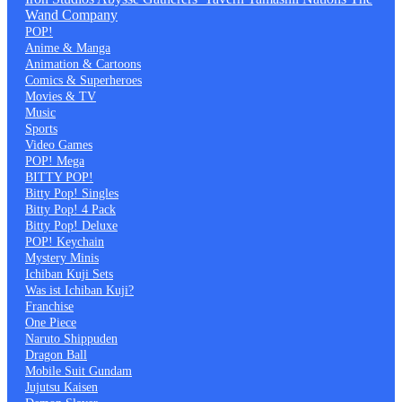
Wand Company
POP!
Anime & Manga
Animation & Cartoons
Comics & Superheroes
Movies & TV
Music
Sports
Video Games
POP! Mega
BITTY POP!
Bitty Pop! Singles
Bitty Pop! 4 Pack
Bitty Pop! Deluxe
POP! Keychain
Mystery Minis
Ichiban Kuji Sets
Was ist Ichiban Kuji?
Franchise
One Piece
Naruto Shippuden
Dragon Ball
Mobile Suit Gundam
Jujutsu Kaisen