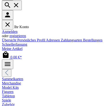
Ihr Konto
Anmelden
oder
registrieren
Übersicht
Persönliches Profil
Adressen
Zahlungsarten
Bestellungen
Schnellerfassung
Meine Artikel
0,00 €*
Sammelkarten
Merchandise
Model Kits
Figuren
Tabletop
Spiele
Zubehör