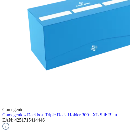
Gamegenic
Gamegenic - Deckbox Triple Deck Holder 300+ XL Stil: Blau
EAN: 4251715414446