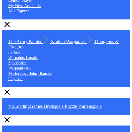
Demon Slayer
My Hero Academia
Alle Figuren
The Army Painter
Kraken Wargames
Dungeons &
Dragons
Farben
Warpaints Fanatic
Speedpaint
Warpaints Air
Masterclass: John Blanche
Playmats
NoLoadingGames
Brettspiele
Puzzle
Kartenspiele