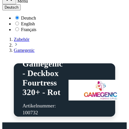
Menü
Deutsch
Deutsch
English
Français
Zubehör
Gamegenic
Gamegenic
- Deckbox
Fourtress
320+ - Rot
Artikelnummer:
100732