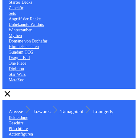
Starter Decks
Zubehör
Sets
Angriff der Ranke
Unbekannte Wildnis
Winterzauber
Mythen
Domäne von Dschafar
Himmelsleuchten
Gundam TCG
Dragon Ball
One Piece
Digimon
Star Wars
MetaZoo
Abysse
Jazwares
Tamagotchi
Loungefly
Bekleidung
Geschirr
Plüschtiere
Actionfiguren