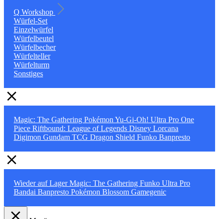
Q Workshop
Würfel-Set
Einzelwürfel
Würfelbeutel
Würfelbecher
Würfelteller
Würfelturm
Sonstiges
Magic: The Gathering
Pokémon
Yu-Gi-Oh!
Ultra Pro
One
Piece
Riftbound: League of Legends
Disney Lorcana
Digimon
Gundam TCG
Dragon Shield
Funko
Banpresto
Wieder auf Lager
Magic: The Gathering
Funko
Ultra Pro
Bandai
Banpresto
Pokémon
Blossom
Gamegenic