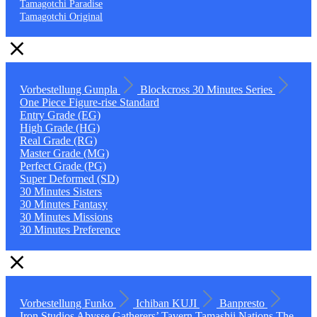
Tamagotchi Paradise
Tamagotchi Original
Vorbestellung
Gunpla
Blockcross
30 Minutes Series
One Piece
Figure-rise Standard
Entry Grade (EG)
High Grade (HG)
Real Grade (RG)
Master Grade (MG)
Perfect Grade (PG)
Super Deformed (SD)
30 Minutes Sisters
30 Minutes Fantasy
30 Minutes Missions
30 Minutes Preference
Vorbestellung
Funko
Ichiban KUJI
Banpresto
Iron Studios
Abysse
Gatherers’ Tavern
Tamashii Nations
The