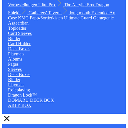
Vorbestellungen
Ultra Pro
The Acrylic Box
Dragon
Shield
Gatherers' Tavern
long mouth
Extended Art
Case
KMC
Papp-Sortierkisten
Ultimate Guard
Gamegenic
Asgaardian
Toploader
Card Sleeves
Binder
Card Holder
Deck Boxes
Playmats
Albums
Pages
Sleeves
Deck Boxes
Binder
Playmats
Roleplaying
Dragon Lock™
DOMARU DECK BOX
ARTY BOX