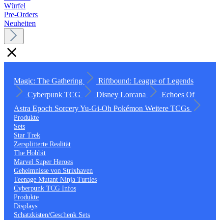
Würfel
Pre-Orders
Neuheiten
Magic: The Gathering
Riftbound: League of Legends
Cyberpunk TCG
Disney Lorcana
Echoes Of
Astra
Epoch
Sorcery
Yu-Gi-Oh
Pokémon
Weitere TCGs
Produkte
Sets
Star Trek
Zersplitterte Realität
The Hobbit
Marvel Super Heroes
Geheimnisse von Strixhaven
Teenage Mutant Ninja Turtles
Cyberpunk TCG Infos
Produkte
Displays
Schatzkisten/Geschenk Sets