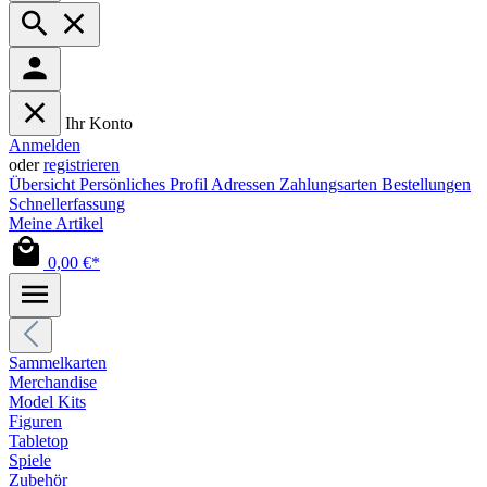
Ihr Konto
Anmelden
oder
registrieren
Übersicht
Persönliches Profil
Adressen
Zahlungsarten
Bestellungen
Schnellerfassung
Meine Artikel
0,00 €*
Sammelkarten
Merchandise
Model Kits
Figuren
Tabletop
Spiele
Zubehör