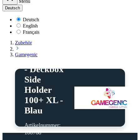
Menü
Deutsch
Deutsch
English
Français
Zubehör
Gamegenic
Gamegenic
- Deckbox
Side
Holder
100+ XL -
Blau
Artikelnummer:
100768