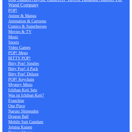
Wand Company
POP!
Anime & Manga
Animation & Cartoons
Comics & Superheroes
Movies & TV
Music
Sports
Video Games
POP! Mega
BITTY POP!
Bitty Pop! Singles
Bitty Pop! 4 Pack
Bitty Pop! Deluxe
POP! Keychain
Mystery Minis
Ichiban Kuji Sets
Was ist Ichiban Kuji?
Franchise
One Piece
Naruto Shippuden
Dragon Ball
Mobile Suit Gundam
Jujutsu Kaisen