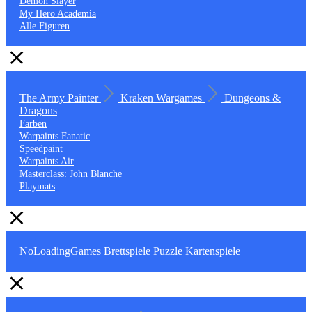
Demon Slayer
My Hero Academia
Alle Figuren
The Army Painter
Kraken Wargames
Dungeons &
Dragons
Farben
Warpaints Fanatic
Speedpaint
Warpaints Air
Masterclass: John Blanche
Playmats
NoLoadingGames
Brettspiele
Puzzle
Kartenspiele