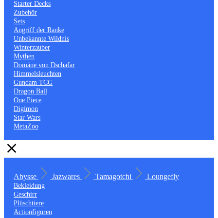
Starter Decks
Zubehör
Sets
Angriff der Ranke
Unbekannte Wildnis
Winterzauber
Mythen
Domäne von Dschafar
Himmelsleuchten
Gundam TCG
Dragon Ball
One Piece
Digimon
Star Wars
MetaZoo
Abysse
Jazwares
Tamagotchi
Loungefly
Bekleidung
Geschirr
Plüschtiere
Actionfiguren