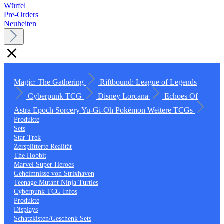
Würfel
Pre-Orders
Neuheiten
Magic: The Gathering
Riftbound: League of Legends
Cyberpunk TCG
Disney Lorcana
Echoes Of
Astra
Epoch
Sorcery
Yu-Gi-Oh
Pokémon
Weitere TCGs
Produkte
Sets
Star Trek
Zersplitterte Realität
The Hobbit
Marvel Super Heroes
Geheimnisse von Strixhaven
Teenage Mutant Ninja Turtles
Cyberpunk TCG Infos
Produkte
Displays
Schatzkisten/Geschenk Sets