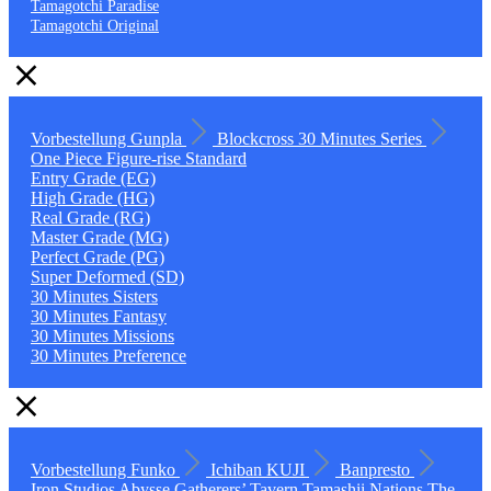
Tamagotchi Paradise
Tamagotchi Original
Vorbestellung
Gunpla
Blockcross
30 Minutes Series
One Piece
Figure-rise Standard
Entry Grade (EG)
High Grade (HG)
Real Grade (RG)
Master Grade (MG)
Perfect Grade (PG)
Super Deformed (SD)
30 Minutes Sisters
30 Minutes Fantasy
30 Minutes Missions
30 Minutes Preference
Vorbestellung
Funko
Ichiban KUJI
Banpresto
Iron Studios
Abysse
Gatherers’ Tavern
Tamashii Nations
The