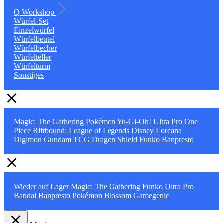
Q Workshop
Würfel-Set
Einzelwürfel
Würfelbeutel
Würfelbecher
Würfelteller
Würfelturm
Sonstiges
Magic: The Gathering
Pokémon
Yu-Gi-Oh!
Ultra Pro
One
Piece
Riftbound: League of Legends
Disney Lorcana
Digimon
Gundam TCG
Dragon Shield
Funko
Banpresto
Wieder auf Lager
Magic: The Gathering
Funko
Ultra Pro
Bandai
Banpresto
Pokémon
Blossom
Gamegenic