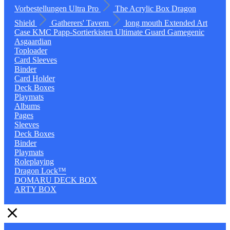
Vorbestellungen
Ultra Pro
The Acrylic Box
Dragon
Shield
Gatherers' Tavern
long mouth
Extended Art
Case
KMC
Papp-Sortierkisten
Ultimate Guard
Gamegenic
Asgaardian
Toploader
Card Sleeves
Binder
Card Holder
Deck Boxes
Playmats
Albums
Pages
Sleeves
Deck Boxes
Binder
Playmats
Roleplaying
Dragon Lock™
DOMARU DECK BOX
ARTY BOX