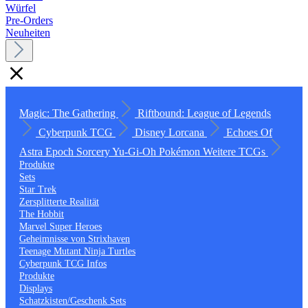
Würfel
Pre-Orders
Neuheiten
Magic: The Gathering
Riftbound: League of Legends
Cyberpunk TCG
Disney Lorcana
Echoes Of
Astra
Epoch
Sorcery
Yu-Gi-Oh
Pokémon
Weitere TCGs
Produkte
Sets
Star Trek
Zersplitterte Realität
The Hobbit
Marvel Super Heroes
Geheimnisse von Strixhaven
Teenage Mutant Ninja Turtles
Cyberpunk TCG Infos
Produkte
Displays
Schatzkisten/Geschenk Sets