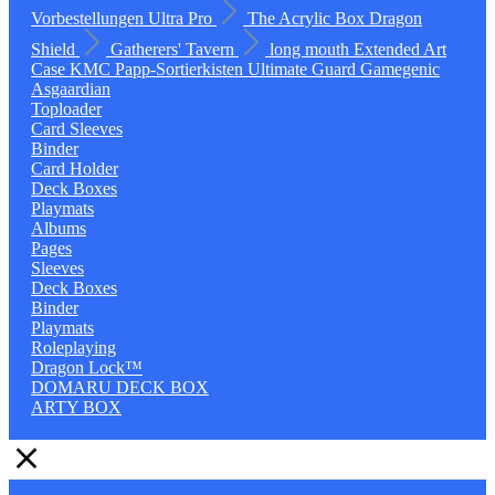
Vorbestellungen
Ultra Pro
The Acrylic Box
Dragon
Shield
Gatherers' Tavern
long mouth
Extended Art
Case
KMC
Papp-Sortierkisten
Ultimate Guard
Gamegenic
Asgaardian
Toploader
Card Sleeves
Binder
Card Holder
Deck Boxes
Playmats
Albums
Pages
Sleeves
Deck Boxes
Binder
Playmats
Roleplaying
Dragon Lock™
DOMARU DECK BOX
ARTY BOX