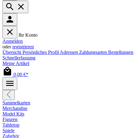
Ihr Konto
Anmelden
oder
registrieren
Übersicht
Persönliches Profil
Adressen
Zahlungsarten
Bestellungen
Schnellerfassung
Meine Artikel
0,00 €*
Sammelkarten
Merchandise
Model Kits
Figuren
Tabletop
Spiele
Zubehör