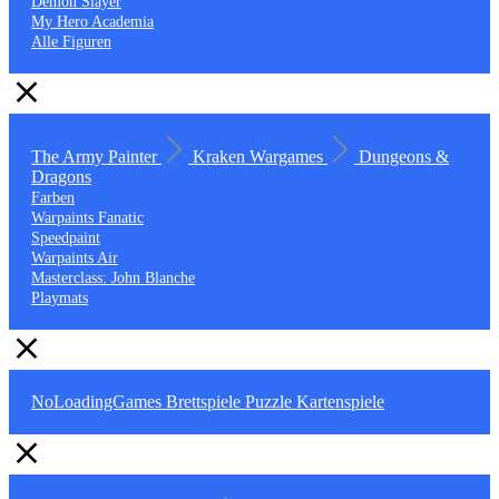
Demon Slayer
My Hero Academia
Alle Figuren
The Army Painter
Kraken Wargames
Dungeons &
Dragons
Farben
Warpaints Fanatic
Speedpaint
Warpaints Air
Masterclass: John Blanche
Playmats
NoLoadingGames
Brettspiele
Puzzle
Kartenspiele