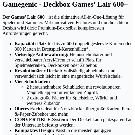
Gamegenic - Deckbox Games' Lair 600+
Der
Games' Lair 600+
ist die ultimative All-in-One-Lösung für
Spieler und Sammler. Mit innovativen Features und durchdachtem
Design wird diese Premium-Box selbst komplexesten
Anforderungen gerecht.
Kapazität:
Platz für bis zu 600 doppelt gesleevte Karten oder
800 Karten in Brettspiel-Kartenhüllen*.
Vielseitige Aufbewahrung:
Herausnehmbarer und
verschiebbarer Acryl-Trenner schafft Platz für
Spielmaterialien, Deckboxen oder Zubehör.
Revolutionärer Deckel:
Vollständig abnehmbar und
verwandelt sich leicht in eine magnetische Würfelschale.
Vier Schubladen:
2 herausnehmbare Schubladen mit revolutionären
Magnetklappen für einfachen Zugriff.
2 extragroße Fächer für Spielsteine, Würfel und
weiteres Zubehör.
Oberes Fach:
Ideal für Notizblöcke, übergroße Karten, Pen-
&-Paper-Zubehör und mehr.
CONVERTIBLE-System:
Der Deckel kann platzsparend an
der Unterseite befestigt werden.
Kompaktes Design:
Passt in die meisten gängigen