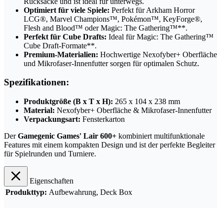
Rucksäcke und ist ideal für unterwegs.
Optimiert für viele Spiele:
Perfekt für Arkham Horror
LCG®, Marvel Champions™, Pokémon™, KeyForge®,
Flesh and Blood™ oder Magic: The Gathering™**.
Perfekt für Cube Drafts:
Ideal für Magic: The Gathering™
Cube Draft-Formate**.
Premium-Materialien:
Hochwertige Nexofyber+ Oberfläche
und Mikrofaser-Innenfutter sorgen für optimalen Schutz.
Spezifikationen:
Produktgröße (B x T x H):
265 x 104 x 238 mm
Material:
Nexofyber+ Oberfläche & Mikrofaser-Innenfutter
Verpackungsart:
Fensterkarton
Der
Gamegenic Games' Lair 600+
kombiniert multifunktionale
Features mit einem kompakten Design und ist der perfekte Begleiter
für Spielrunden und Turniere.
Eigenschaften
Produkttyp:
Aufbewahrung
, Deck Box