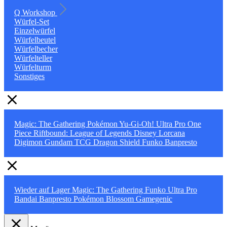
Q Workshop
Würfel-Set
Einzelwürfel
Würfelbeutel
Würfelbecher
Würfelteller
Würfelturm
Sonstiges
Magic: The Gathering
Pokémon
Yu-Gi-Oh!
Ultra Pro
One
Piece
Riftbound: League of Legends
Disney Lorcana
Digimon
Gundam TCG
Dragon Shield
Funko
Banpresto
Wieder auf Lager
Magic: The Gathering
Funko
Ultra Pro
Bandai
Banpresto
Pokémon
Blossom
Gamegenic