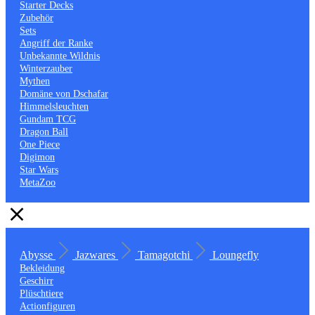
Starter Decks
Zubehör
Sets
Angriff der Ranke
Unbekannte Wildnis
Winterzauber
Mythen
Domäne von Dschafar
Himmelsleuchten
Gundam TCG
Dragon Ball
One Piece
Digimon
Star Wars
MetaZoo
Abysse
Jazwares
Tamagotchi
Loungefly
Bekleidung
Geschirr
Plüschtiere
Actionfiguren