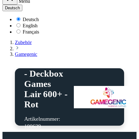
Menü
Deutsch
Deutsch
English
Français
Zubehör
Gamegenic
Gamegenic
- Deckbox
Games
Lair 600+ -
Rot
Artikelnummer:
100639