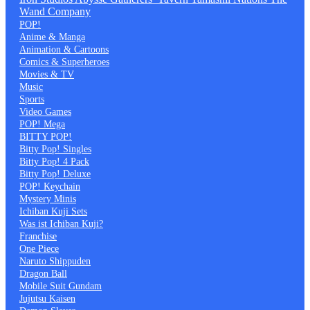
Wand Company
POP!
Anime & Manga
Animation & Cartoons
Comics & Superheroes
Movies & TV
Music
Sports
Video Games
POP! Mega
BITTY POP!
Bitty Pop! Singles
Bitty Pop! 4 Pack
Bitty Pop! Deluxe
POP! Keychain
Mystery Minis
Ichiban Kuji Sets
Was ist Ichiban Kuji?
Franchise
One Piece
Naruto Shippuden
Dragon Ball
Mobile Suit Gundam
Jujutsu Kaisen