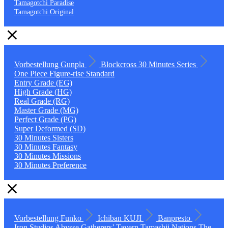
Tamagotchi Paradise
Tamagotchi Original
Vorbestellung
Gunpla
Blockcross
30 Minutes Series
One Piece
Figure-rise Standard
Entry Grade (EG)
High Grade (HG)
Real Grade (RG)
Master Grade (MG)
Perfect Grade (PG)
Super Deformed (SD)
30 Minutes Sisters
30 Minutes Fantasy
30 Minutes Missions
30 Minutes Preference
Vorbestellung
Funko
Ichiban KUJI
Banpresto
Iron Studios
Abysse
Gatherers’ Tavern
Tamashii Nations
The