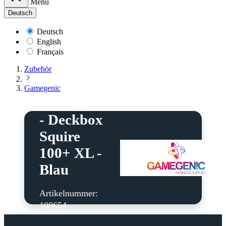
Menü
Deutsch
Deutsch
English
Français
Zubehör
Gamegenic
Gamegenic
- Deckbox
Squire
100+ XL -
Blau
Artikelnummer:
100654