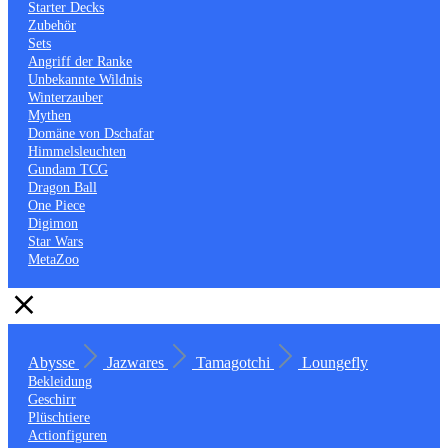
Starter Decks
Zubehör
Sets
Angriff der Ranke
Unbekannte Wildnis
Winterzauber
Mythen
Domäne von Dschafar
Himmelsleuchten
Gundam TCG
Dragon Ball
One Piece
Digimon
Star Wars
MetaZoo
Abysse
Jazwares
Tamagotchi
Loungefly
Bekleidung
Geschirr
Plüschtiere
Actionfiguren