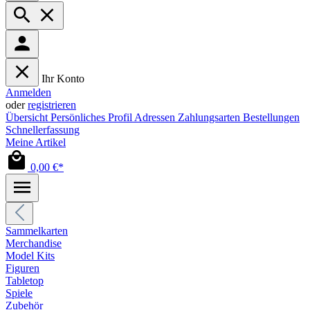
Ihr Konto
Anmelden
oder
registrieren
Übersicht
Persönliches Profil
Adressen
Zahlungsarten
Bestellungen
Schnellerfassung
Meine Artikel
0,00 €*
Sammelkarten
Merchandise
Model Kits
Figuren
Tabletop
Spiele
Zubehör