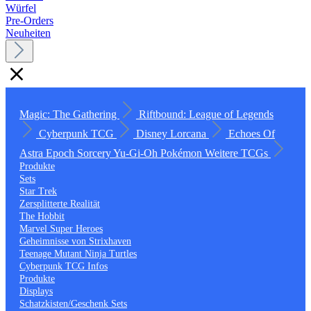
Würfel
Pre-Orders
Neuheiten
Magic: The Gathering
Riftbound: League of Legends
Cyberpunk TCG
Disney Lorcana
Echoes Of
Astra
Epoch
Sorcery
Yu-Gi-Oh
Pokémon
Weitere TCGs
Produkte
Sets
Star Trek
Zersplitterte Realität
The Hobbit
Marvel Super Heroes
Geheimnisse von Strixhaven
Teenage Mutant Ninja Turtles
Cyberpunk TCG Infos
Produkte
Displays
Schatzkisten/Geschenk Sets