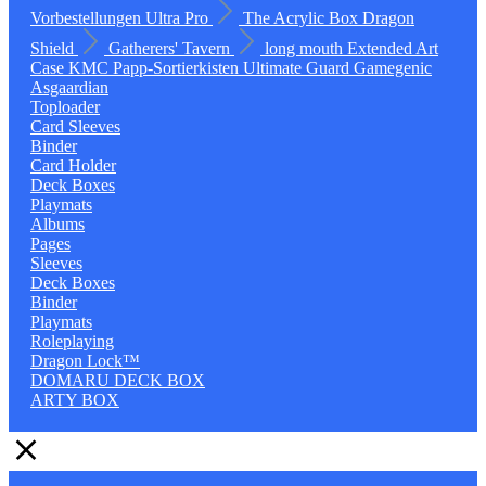
Vorbestellungen
Ultra Pro
The Acrylic Box
Dragon
Shield
Gatherers' Tavern
long mouth
Extended Art
Case
KMC
Papp-Sortierkisten
Ultimate Guard
Gamegenic
Asgaardian
Toploader
Card Sleeves
Binder
Card Holder
Deck Boxes
Playmats
Albums
Pages
Sleeves
Deck Boxes
Binder
Playmats
Roleplaying
Dragon Lock™
DOMARU DECK BOX
ARTY BOX