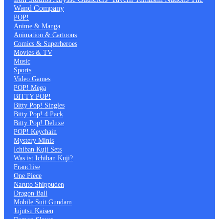
Wand Company
POP!
Anime & Manga
Animation & Cartoons
Comics & Superheroes
Movies & TV
Music
Sports
Video Games
POP! Mega
BITTY POP!
Bitty Pop! Singles
Bitty Pop! 4 Pack
Bitty Pop! Deluxe
POP! Keychain
Mystery Minis
Ichiban Kuji Sets
Was ist Ichiban Kuji?
Franchise
One Piece
Naruto Shippuden
Dragon Ball
Mobile Suit Gundam
Jujutsu Kaisen