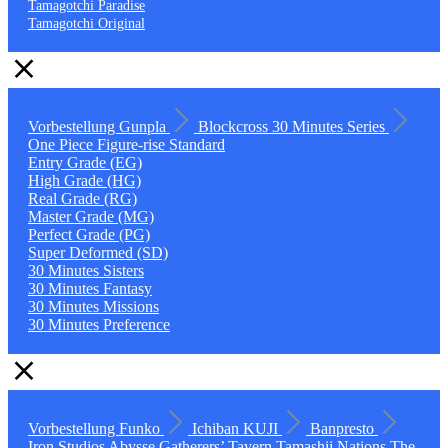
Tamagotchi Paradise
Tamagotchi Original
Vorbestellung
Gunpla
Blockcross
30 Minutes Series
One Piece
Figure-rise Standard
Entry Grade (EG)
High Grade (HG)
Real Grade (RG)
Master Grade (MG)
Perfect Grade (PG)
Super Deformed (SD)
30 Minutes Sisters
30 Minutes Fantasy
30 Minutes Missions
30 Minutes Preference
Vorbestellung
Funko
Ichiban KUJI
Banpresto
Iron Studios
Abysse
Gatherers’ Tavern
Tamashii Nations
The