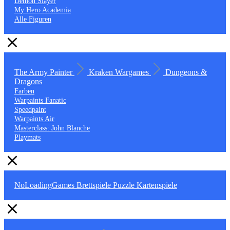
Demon Slayer
My Hero Academia
Alle Figuren
The Army Painter
Kraken Wargames
Dungeons &
Dragons
Farben
Warpaints Fanatic
Speedpaint
Warpaints Air
Masterclass: John Blanche
Playmats
NoLoadingGames
Brettspiele
Puzzle
Kartenspiele