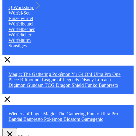
Q Workshop
Würfel-Set
Einzelwürfel
Würfelbeutel
Würfelbecher
Würfelteller
Würfelturm
Sonstiges
Magic: The Gathering
Pokémon
Yu-Gi-Oh!
Ultra Pro
One
Piece
Riftbound: League of Legends
Disney Lorcana
Digimon
Gundam TCG
Dragon Shield
Funko
Banpresto
Wieder auf Lager
Magic: The Gathering
Funko
Ultra Pro
Bandai
Banpresto
Pokémon
Blossom
Gamegenic