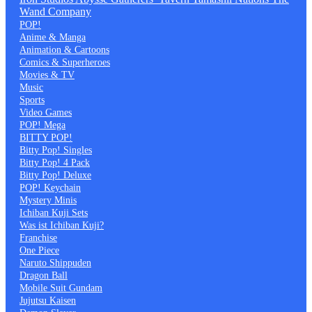
Wand Company
POP!
Anime & Manga
Animation & Cartoons
Comics & Superheroes
Movies & TV
Music
Sports
Video Games
POP! Mega
BITTY POP!
Bitty Pop! Singles
Bitty Pop! 4 Pack
Bitty Pop! Deluxe
POP! Keychain
Mystery Minis
Ichiban Kuji Sets
Was ist Ichiban Kuji?
Franchise
One Piece
Naruto Shippuden
Dragon Ball
Mobile Suit Gundam
Jujutsu Kaisen