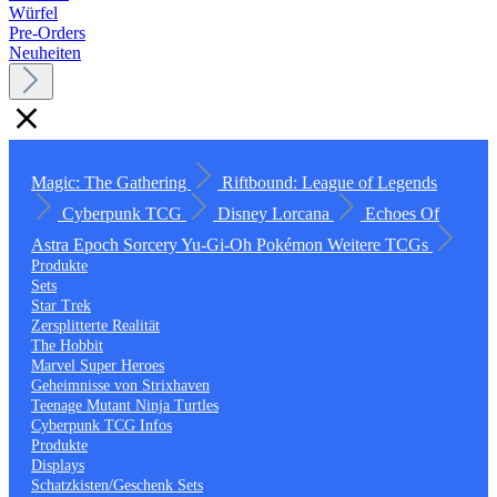
Würfel
Pre-Orders
Neuheiten
Magic: The Gathering
Riftbound: League of Legends
Cyberpunk TCG
Disney Lorcana
Echoes Of
Astra
Epoch
Sorcery
Yu-Gi-Oh
Pokémon
Weitere TCGs
Produkte
Sets
Star Trek
Zersplitterte Realität
The Hobbit
Marvel Super Heroes
Geheimnisse von Strixhaven
Teenage Mutant Ninja Turtles
Cyberpunk TCG Infos
Produkte
Displays
Schatzkisten/Geschenk Sets