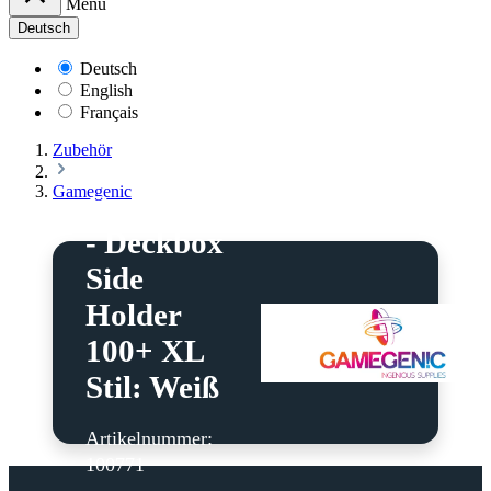
Menü
Deutsch
Deutsch
English
Français
Zubehör
Gamegenic
Gamegenic
- Deckbox
Side
Holder
100+ XL
Stil: Weiß
Artikelnummer:
100771