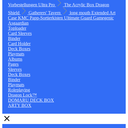
Vorbestellungen
Ultra Pro
The Acrylic Box
Dragon
Shield
Gatherers' Tavern
long mouth
Extended Art
Case
KMC
Papp-Sortierkisten
Ultimate Guard
Gamegenic
Asgaardian
Toploader
Card Sleeves
Binder
Card Holder
Deck Boxes
Playmats
Albums
Pages
Sleeves
Deck Boxes
Binder
Playmats
Roleplaying
Dragon Lock™
DOMARU DECK BOX
ARTY BOX