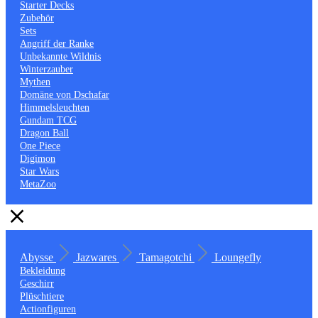
Starter Decks
Zubehör
Sets
Angriff der Ranke
Unbekannte Wildnis
Winterzauber
Mythen
Domäne von Dschafar
Himmelsleuchten
Gundam TCG
Dragon Ball
One Piece
Digimon
Star Wars
MetaZoo
Abysse
Jazwares
Tamagotchi
Loungefly
Bekleidung
Geschirr
Plüschtiere
Actionfiguren