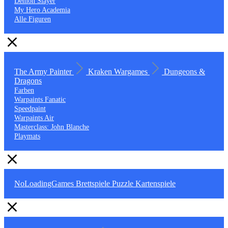
Demon Slayer
My Hero Academia
Alle Figuren
The Army Painter
Kraken Wargames
Dungeons &
Dragons
Farben
Warpaints Fanatic
Speedpaint
Warpaints Air
Masterclass: John Blanche
Playmats
NoLoadingGames
Brettspiele
Puzzle
Kartenspiele