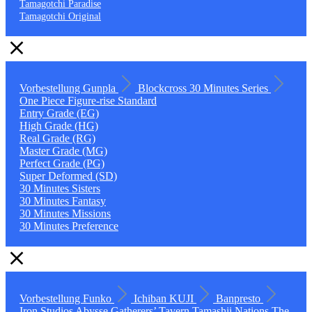
Tamagotchi Paradise
Tamagotchi Original
Vorbestellung
Gunpla
Blockcross
30 Minutes Series
One Piece
Figure-rise Standard
Entry Grade (EG)
High Grade (HG)
Real Grade (RG)
Master Grade (MG)
Perfect Grade (PG)
Super Deformed (SD)
30 Minutes Sisters
30 Minutes Fantasy
30 Minutes Missions
30 Minutes Preference
Vorbestellung
Funko
Ichiban KUJI
Banpresto
Iron Studios
Abysse
Gatherers’ Tavern
Tamashii Nations
The