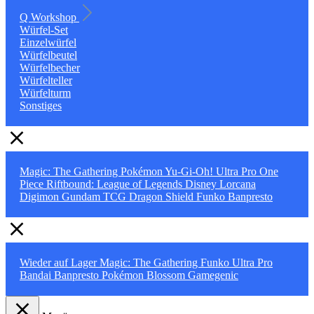
Q Workshop
Würfel-Set
Einzelwürfel
Würfelbeutel
Würfelbecher
Würfelteller
Würfelturm
Sonstiges
Magic: The Gathering
Pokémon
Yu-Gi-Oh!
Ultra Pro
One
Piece
Riftbound: League of Legends
Disney Lorcana
Digimon
Gundam TCG
Dragon Shield
Funko
Banpresto
Wieder auf Lager
Magic: The Gathering
Funko
Ultra Pro
Bandai
Banpresto
Pokémon
Blossom
Gamegenic