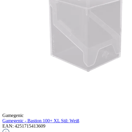
Gamegenic
Gamegenic - Bastion 100+ XL Stil: Weiß
EAN: 4251715413609