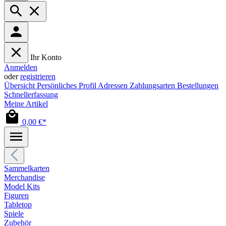
Ihr Konto
Anmelden
oder
registrieren
Übersicht
Persönliches Profil
Adressen
Zahlungsarten
Bestellungen
Schnellerfassung
Meine Artikel
0,00 €*
Sammelkarten
Merchandise
Model Kits
Figuren
Tabletop
Spiele
Zubehör