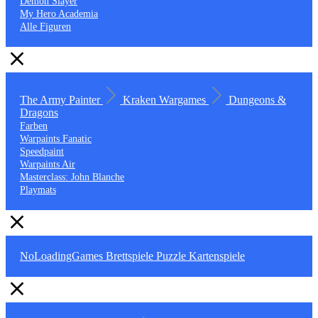
Demon Slayer
My Hero Academia
Alle Figuren
The Army Painter
Kraken Wargames
Dungeons &
Dragons
Farben
Warpaints Fanatic
Speedpaint
Warpaints Air
Masterclass: John Blanche
Playmats
NoLoadingGames
Brettspiele
Puzzle
Kartenspiele