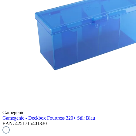
Gamegenic
Gamegenic - Deckbox Fourtress 320+ Stil: Blau
EAN: 4251715401330