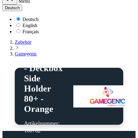
Menü
Deutsch
Deutsch
English
Français
Zubehör
Gamegenic
Gamegenic
- Deckbox
Side
Holder
80+ -
Orange
Artikelnummer:
100762