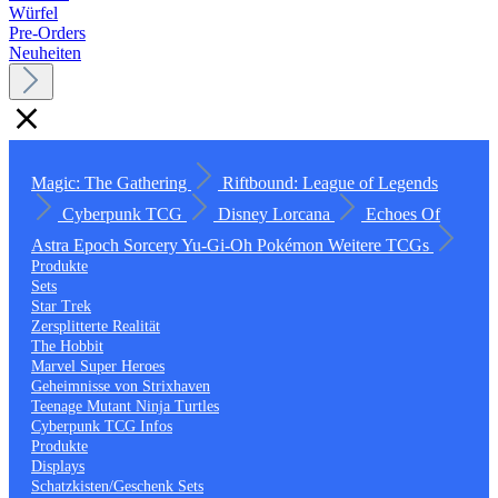
Würfel
Pre-Orders
Neuheiten
Magic: The Gathering
Riftbound: League of Legends
Cyberpunk TCG
Disney Lorcana
Echoes Of
Astra
Epoch
Sorcery
Yu-Gi-Oh
Pokémon
Weitere TCGs
Produkte
Sets
Star Trek
Zersplitterte Realität
The Hobbit
Marvel Super Heroes
Geheimnisse von Strixhaven
Teenage Mutant Ninja Turtles
Cyberpunk TCG Infos
Produkte
Displays
Schatzkisten/Geschenk Sets