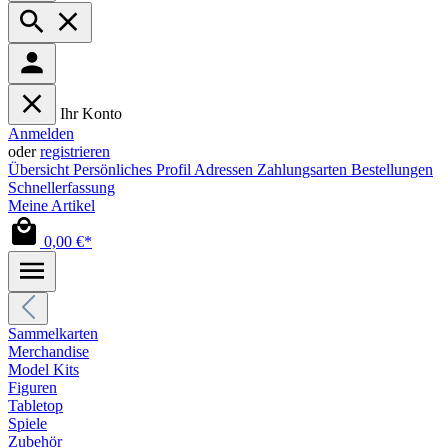
Ihr Konto
Anmelden
oder
registrieren
Übersicht
Persönliches Profil
Adressen
Zahlungsarten
Bestellungen
Schnellerfassung
Meine Artikel
0,00 €*
Sammelkarten
Merchandise
Model Kits
Figuren
Tabletop
Spiele
Zubehör