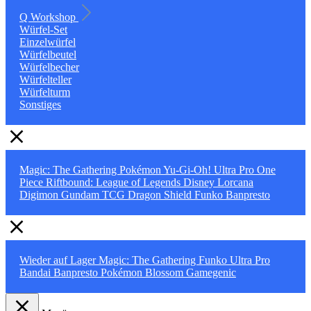
Q Workshop
Würfel-Set
Einzelwürfel
Würfelbeutel
Würfelbecher
Würfelteller
Würfelturm
Sonstiges
Magic: The Gathering
Pokémon
Yu-Gi-Oh!
Ultra Pro
One
Piece
Riftbound: League of Legends
Disney Lorcana
Digimon
Gundam TCG
Dragon Shield
Funko
Banpresto
Wieder auf Lager
Magic: The Gathering
Funko
Ultra Pro
Bandai
Banpresto
Pokémon
Blossom
Gamegenic