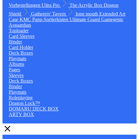
Vorbestellungen
Ultra Pro
The Acrylic Box
Dragon
Shield
Gatherers' Tavern
long mouth
Extended Art
Case
KMC
Papp-Sortierkisten
Ultimate Guard
Gamegenic
Asgaardian
Toploader
Card Sleeves
Binder
Card Holder
Deck Boxes
Playmats
Albums
Pages
Sleeves
Deck Boxes
Binder
Playmats
Roleplaying
Dragon Lock™
DOMARU DECK BOX
ARTY BOX