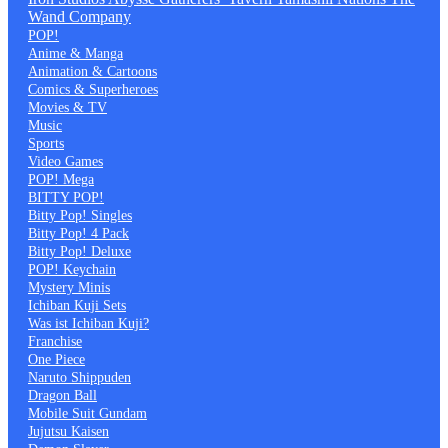
Wand Company
POP!
Anime & Manga
Animation & Cartoons
Comics & Superheroes
Movies & TV
Music
Sports
Video Games
POP! Mega
BITTY POP!
Bitty Pop! Singles
Bitty Pop! 4 Pack
Bitty Pop! Deluxe
POP! Keychain
Mystery Minis
Ichiban Kuji Sets
Was ist Ichiban Kuji?
Franchise
One Piece
Naruto Shippuden
Dragon Ball
Mobile Suit Gundam
Jujutsu Kaisen