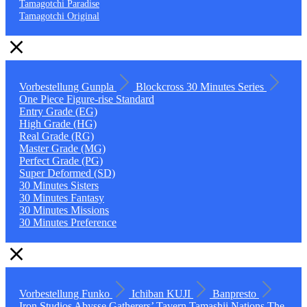
Tamagotchi Paradise
Tamagotchi Original
Vorbestellung
Gunpla
Blockcross
30 Minutes Series
One Piece
Figure-rise Standard
Entry Grade (EG)
High Grade (HG)
Real Grade (RG)
Master Grade (MG)
Perfect Grade (PG)
Super Deformed (SD)
30 Minutes Sisters
30 Minutes Fantasy
30 Minutes Missions
30 Minutes Preference
Vorbestellung
Funko
Ichiban KUJI
Banpresto
Iron Studios
Abysse
Gatherers’ Tavern
Tamashii Nations
The