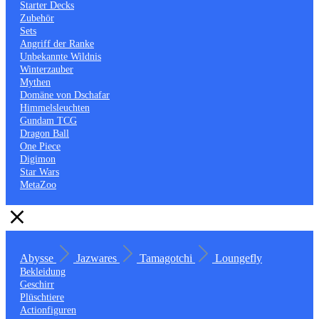
Starter Decks
Zubehör
Sets
Angriff der Ranke
Unbekannte Wildnis
Winterzauber
Mythen
Domäne von Dschafar
Himmelsleuchten
Gundam TCG
Dragon Ball
One Piece
Digimon
Star Wars
MetaZoo
Abysse
Jazwares
Tamagotchi
Loungefly
Bekleidung
Geschirr
Plüschtiere
Actionfiguren