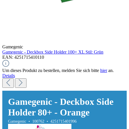
Gamegenic
Gamegenic - Deckbox Side Holder 100+ XL Stil: Grün
EAN: 4251715410110
Um dieses Produkt zu bestellen, melden Sie sich bitte
hier
an.
Details
Gamegenic - Deckbox Side
Holder 80+ - Orange
Gamegenic • 100762 • 4251715401996