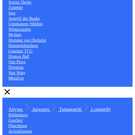
Starter Decks
Zubehör
Sets
Angriff der Ranke
Unbekannte Wildnis
Winterzauber
Mythen
Domäne von Dschafar
Himmelsleuchten
Gundam TCG
Dragon Ball
One Piece
Digimon
Star Wars
MetaZoo
Abysse
Jazwares
Tamagotchi
Loungefly
Bekleidung
Geschirr
Plüschtiere
Actionfiguren