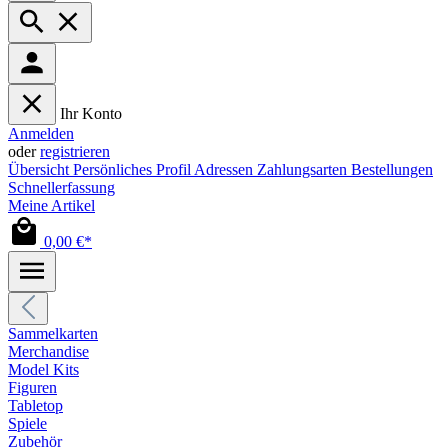
Ihr Konto
Anmelden
oder
registrieren
Übersicht
Persönliches Profil
Adressen
Zahlungsarten
Bestellungen
Schnellerfassung
Meine Artikel
0,00 €*
Sammelkarten
Merchandise
Model Kits
Figuren
Tabletop
Spiele
Zubehör