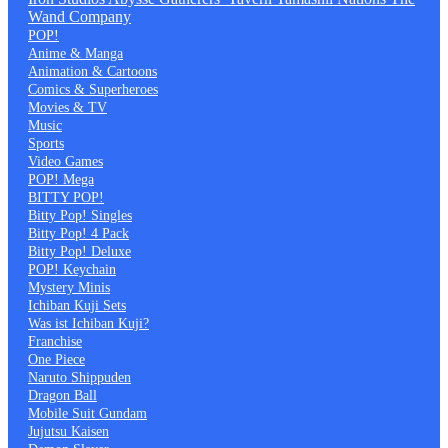
Wand Company
POP!
Anime & Manga
Animation & Cartoons
Comics & Superheroes
Movies & TV
Music
Sports
Video Games
POP! Mega
BITTY POP!
Bitty Pop! Singles
Bitty Pop! 4 Pack
Bitty Pop! Deluxe
POP! Keychain
Mystery Minis
Ichiban Kuji Sets
Was ist Ichiban Kuji?
Franchise
One Piece
Naruto Shippuden
Dragon Ball
Mobile Suit Gundam
Jujutsu Kaisen