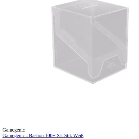
Gamegenic
Gamegenic - Bastion 100+ XL Stil: Weiß