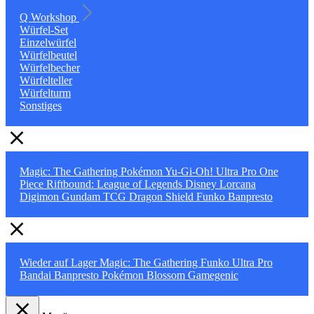
Q Workshop
Würfel-Set
Einzelwürfel
Würfelbeutel
Würfelbecher
Würfelteller
Würfelturm
Sonstiges
Magic: The Gathering
Pokémon
Yu-Gi-Oh!
Ultra Pro
One
Piece
Riftbound: League of Legends
Disney Lorcana
Digimon
Gundam TCG
Dragon Shield
Funko
Banpresto
Wieder auf Lager
Magic: The Gathering
Funko
Ultra Pro
Bandai
Banpresto
Pokémon
Blossom
Gamegenic