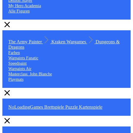
Demon Slayer
My Hero Academia
Alle Figuren
The Army Painter
Kraken Wargames
Dungeons &
Dragons
Farben
Warpaints Fanatic
Speedpaint
Warpaints Air
Masterclass: John Blanche
Playmats
NoLoadingGames
Brettspiele
Puzzle
Kartenspiele