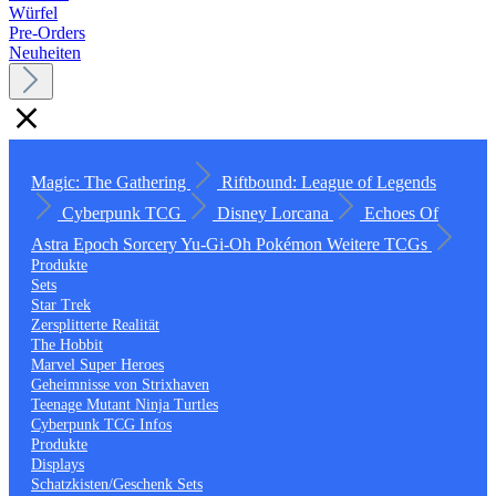
Würfel
Pre-Orders
Neuheiten
Magic: The Gathering
Riftbound: League of Legends
Cyberpunk TCG
Disney Lorcana
Echoes Of
Astra
Epoch
Sorcery
Yu-Gi-Oh
Pokémon
Weitere TCGs
Produkte
Sets
Star Trek
Zersplitterte Realität
The Hobbit
Marvel Super Heroes
Geheimnisse von Strixhaven
Teenage Mutant Ninja Turtles
Cyberpunk TCG Infos
Produkte
Displays
Schatzkisten/Geschenk Sets