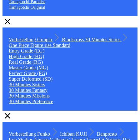
Tamagotchi Paradise
Tamagotchi Original
Vorbestellung
Gunpla
Blockcross
30 Minutes Series
One Piece
Figure-rise Standard
Entry Grade (EG)
High Grade (HG)
Real Grade (RG)
Master Grade (MG)
Perfect Grade (PG)
Super Deformed (SD)
30 Minutes Sisters
30 Minutes Fantasy
30 Minutes Missions
30 Minutes Preference
Vorbestellung
Funko
Ichiban KUJI
Banpresto
Iron Studios
Abysse
Gatherers’ Tavern
Tamashii Nations
The