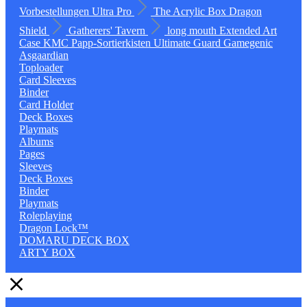
Vorbestellungen
Ultra Pro
The Acrylic Box
Dragon
Shield
Gatherers' Tavern
long mouth
Extended Art
Case
KMC
Papp-Sortierkisten
Ultimate Guard
Gamegenic
Asgaardian
Toploader
Card Sleeves
Binder
Card Holder
Deck Boxes
Playmats
Albums
Pages
Sleeves
Deck Boxes
Binder
Playmats
Roleplaying
Dragon Lock™
DOMARU DECK BOX
ARTY BOX