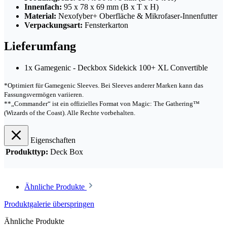
Innenfach:
95 x 78 x 69 mm (B x T x H)
Material:
Nexofyber+ Oberfläche & Mikrofaser-Innenfutter
Verpackungsart:
Fensterkarton
Lieferumfang
1x Gamegenic - Deckbox Sidekick 100+ XL Convertible
*Optimiert für Gamegenic Sleeves. Bei Sleeves anderer Marken kann das
Fassungsvermögen variieren.
**„Commander“ ist ein offizielles Format von Magic: The Gathering™
(Wizards of the Coast). Alle Rechte vorbehalten.
Eigenschaften
Produkttyp:
Deck Box
Ähnliche Produkte
Produktgalerie überspringen
Ähnliche Produkte