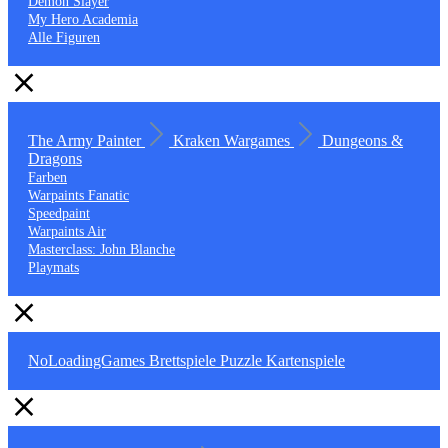
Demon Slayer
My Hero Academia
Alle Figuren
The Army Painter
Kraken Wargames
Dungeons &
Dragons
Farben
Warpaints Fanatic
Speedpaint
Warpaints Air
Masterclass: John Blanche
Playmats
NoLoadingGames
Brettspiele
Puzzle
Kartenspiele