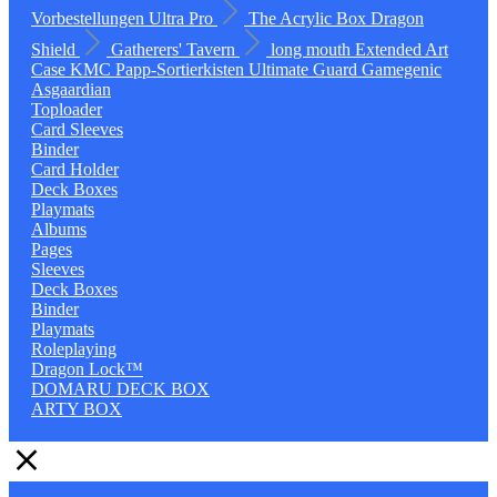
Vorbestellungen
Ultra Pro
The Acrylic Box
Dragon
Shield
Gatherers' Tavern
long mouth
Extended Art
Case
KMC
Papp-Sortierkisten
Ultimate Guard
Gamegenic
Asgaardian
Toploader
Card Sleeves
Binder
Card Holder
Deck Boxes
Playmats
Albums
Pages
Sleeves
Deck Boxes
Binder
Playmats
Roleplaying
Dragon Lock™
DOMARU DECK BOX
ARTY BOX