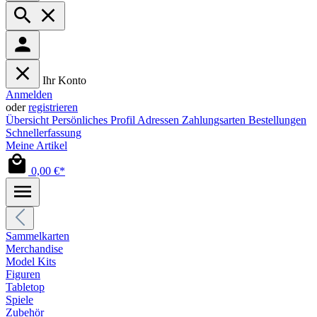
Ihr Konto
Anmelden
oder
registrieren
Übersicht
Persönliches Profil
Adressen
Zahlungsarten
Bestellungen
Schnellerfassung
Meine Artikel
0,00 €*
Sammelkarten
Merchandise
Model Kits
Figuren
Tabletop
Spiele
Zubehör