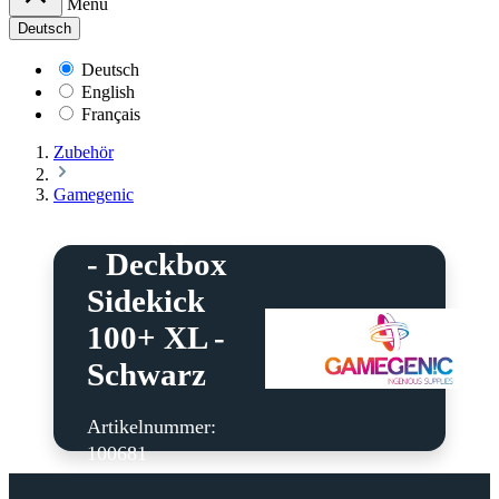
Menü
Deutsch
Deutsch
English
Français
Zubehör
Gamegenic
Gamegenic
- Deckbox
Sidekick
100+ XL -
Schwarz
Artikelnummer:
100681