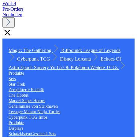
Würfel
Pre-Orders
Neuheiten
Magic: The Gathering
Riftbound: League of Legends
Cyberpunk TCG
Disney Lorcana
Echoes Of
Astra
Epoch
Sorcery
Yu-Gi-Oh
Pokémon
Weitere TCGs
Produkte
Sets
Star Trek
Zersplitterte Realität
The Hobbit
Marvel Super Heroes
Geheimnisse von Strixhaven
Teenage Mutant Ninja Turtles
Cyberpunk TCG Infos
Produkte
Displays
Schatzkisten/Geschenk Sets