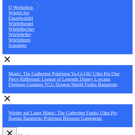
Q Workshop
Würfel-Set
Einzelwürfel
Würfelbeutel
Würfelbecher
Würfelteller
Würfelturm
Sonstiges
Magic: The Gathering
Pokémon
Yu-Gi-Oh!
Ultra Pro
One
Piece
Riftbound: League of Legends
Disney Lorcana
Digimon
Gundam TCG
Dragon Shield
Funko
Banpresto
Wieder auf Lager
Magic: The Gathering
Funko
Ultra Pro
Bandai
Banpresto
Pokémon
Blossom
Gamegenic