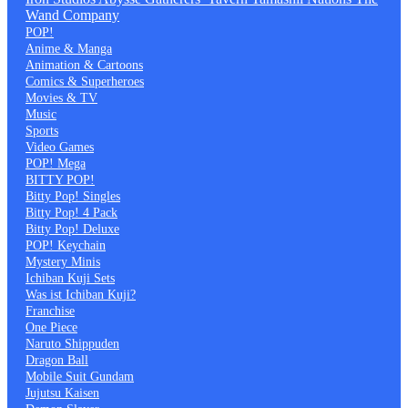
Wand Company
POP!
Anime & Manga
Animation & Cartoons
Comics & Superheroes
Movies & TV
Music
Sports
Video Games
POP! Mega
BITTY POP!
Bitty Pop! Singles
Bitty Pop! 4 Pack
Bitty Pop! Deluxe
POP! Keychain
Mystery Minis
Ichiban Kuji Sets
Was ist Ichiban Kuji?
Franchise
One Piece
Naruto Shippuden
Dragon Ball
Mobile Suit Gundam
Jujutsu Kaisen