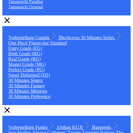
Tamagotchi Paradise
Tamagotchi Original
Vorbestellung
Gunpla
Blockcross
30 Minutes Series
One Piece
Figure-rise Standard
Entry Grade (EG)
High Grade (HG)
Real Grade (RG)
Master Grade (MG)
Perfect Grade (PG)
Super Deformed (SD)
30 Minutes Sisters
30 Minutes Fantasy
30 Minutes Missions
30 Minutes Preference
Vorbestellung
Funko
Ichiban KUJI
Banpresto
Iron Studios
Abysse
Gatherers’ Tavern
Tamashii Nations
The