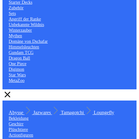
Starter Decks
Zubehör
Sets
Angriff der Ranke
Unbekannte Wildnis
Winterzauber
Mythen
Domäne von Dschafar
Himmelsleuchten
Gundam TCG
Dragon Ball
One Piece
Digimon
Star Wars
MetaZoo
Abysse
Jazwares
Tamagotchi
Loungefly
Bekleidung
Geschirr
Plüschtiere
Actionfiguren