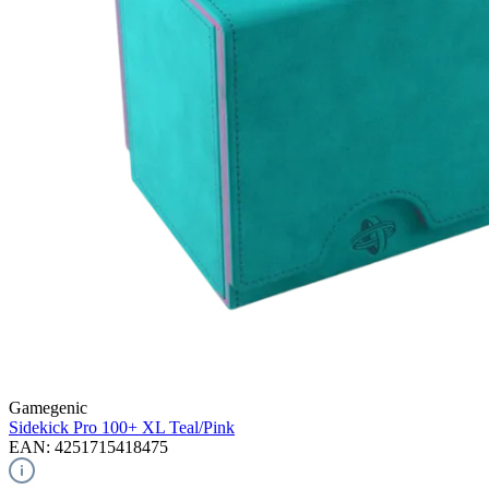
Gamegenic
Sidekick Pro 100+ XL
Teal/Pink
EAN: 4251715418475