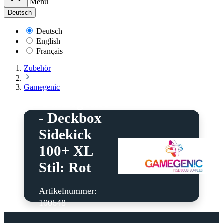
Menü
Deutsch
Deutsch
English
Français
Zubehör
Gamegenic
Gamegenic
- Deckbox
Sidekick
100+ XL
Stil: Rot
Artikelnummer:
100648