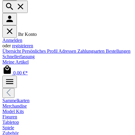
Ihr Konto
Anmelden
oder
registrieren
Übersicht
Persönliches Profil
Adressen
Zahlungsarten
Bestellungen
Schnellerfassung
Meine Artikel
0,00 €*
Sammelkarten
Merchandise
Model Kits
Figuren
Tabletop
Spiele
Zubehör