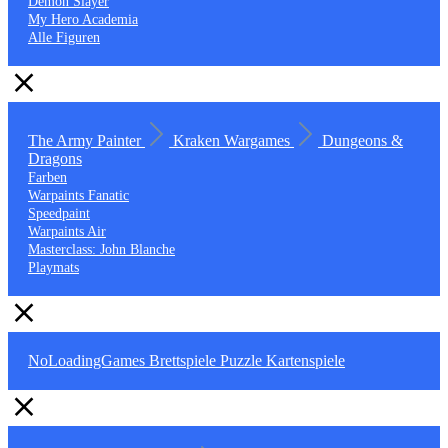
Demon Slayer
My Hero Academia
Alle Figuren
The Army Painter
Kraken Wargames
Dungeons &
Dragons
Farben
Warpaints Fanatic
Speedpaint
Warpaints Air
Masterclass: John Blanche
Playmats
NoLoadingGames
Brettspiele
Puzzle
Kartenspiele