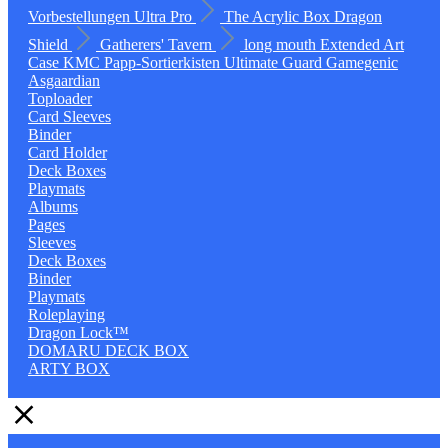
Vorbestellungen
Ultra Pro
The Acrylic Box
Dragon
Shield
Gatherers' Tavern
long mouth
Extended Art
Case
KMC
Papp-Sortierkisten
Ultimate Guard
Gamegenic
Asgaardian
Toploader
Card Sleeves
Binder
Card Holder
Deck Boxes
Playmats
Albums
Pages
Sleeves
Deck Boxes
Binder
Playmats
Roleplaying
Dragon Lock™
DOMARU DECK BOX
ARTY BOX