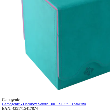
Gamegenic
Gamegenic - Deckbox Squire 100+ XL Stil: Teal/Pink
EAN: 4251715417874