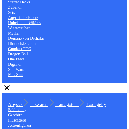
Starter Decks
Zubehör
Sets
Angriff der Ranke
Unbekannte Wildnis
Winterzauber
Mythen
Domäne von Dschafar
Himmelsleuchten
Gundam TCG
Dragon Ball
One Piece
Digimon
Star Wars
MetaZoo
Abysse
Jazwares
Tamagotchi
Loungefly
Bekleidung
Geschirr
Plüschtiere
Actionfiguren