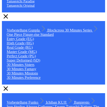
Tamagotchi Paradise
Tamagotchi Original
Vorbestellung
Gunpla
Blockcross
30 Minutes Series
One Piece
Figure-rise Standard
Entry Grade (EG)
High Grade (HG)
Real Grade (RG)
Master Grade (MG)
Perfect Grade (PG)
Super Deformed (SD)
30 Minutes Sisters
30 Minutes Fantasy
30 Minutes Missions
30 Minutes Preference
Vorbestellung
Funko
Ichiban KUJI
Banpresto
Iron Studios
Abysse
Gatherers’ Tavern
Tamashii Nations
The