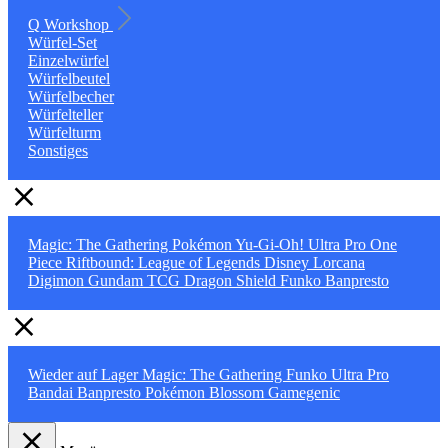
Q Workshop
Würfel-Set
Einzelwürfel
Würfelbeutel
Würfelbecher
Würfelteller
Würfelturm
Sonstiges
Magic: The Gathering
Pokémon
Yu-Gi-Oh!
Ultra Pro
One
Piece
Riftbound: League of Legends
Disney Lorcana
Digimon
Gundam TCG
Dragon Shield
Funko
Banpresto
Wieder auf Lager
Magic: The Gathering
Funko
Ultra Pro
Bandai
Banpresto
Pokémon
Blossom
Gamegenic