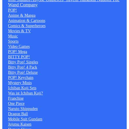
Wand Company
POP!
Anime & Manga
Animation & Cartoons
Comics & Superheroes
Movies & TV
Music
Sports
Video Games
POP! Mega
BITTY POP!
Bitty Pop! Singles
Bitty Pop! 4 Pack
Bitty Pop! Deluxe
POP! Keychain
Mystery Minis
Ichiban Kuji Sets
Was ist Ichiban Kuji?
Franchise
One Piece
Naruto Shippuden
Dragon Ball
Mobile Suit Gundam
Jujutsu Kaisen