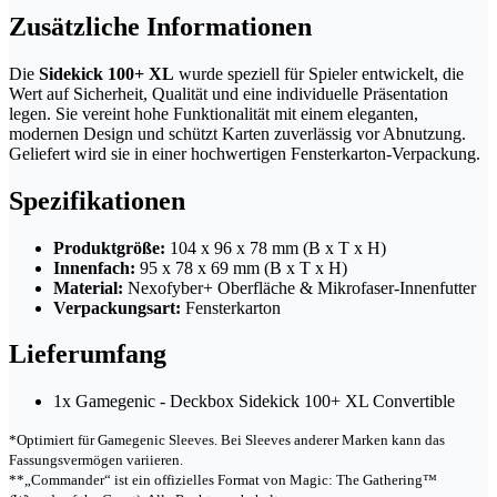
Zusätzliche Informationen
Die
Sidekick 100+ XL
wurde speziell für Spieler entwickelt, die
Wert auf Sicherheit, Qualität und eine individuelle Präsentation
legen. Sie vereint hohe Funktionalität mit einem eleganten,
modernen Design und schützt Karten zuverlässig vor Abnutzung.
Geliefert wird sie in einer hochwertigen Fensterkarton-Verpackung.
Spezifikationen
Produktgröße:
104 x 96 x 78 mm (B x T x H)
Innenfach:
95 x 78 x 69 mm (B x T x H)
Material:
Nexofyber+ Oberfläche & Mikrofaser-Innenfutter
Verpackungsart:
Fensterkarton
Lieferumfang
1x Gamegenic - Deckbox Sidekick 100+ XL Convertible
*Optimiert für Gamegenic Sleeves. Bei Sleeves anderer Marken kann das
Fassungsvermögen variieren.
**„Commander“ ist ein offizielles Format von Magic: The Gathering™