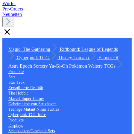
Würfel
Pre-Orders
Neuheiten
Magic: The Gathering
Riftbound: League of Legends
Cyberpunk TCG
Disney Lorcana
Echoes Of
Astra
Epoch
Sorcery
Yu-Gi-Oh
Pokémon
Weitere TCGs
Produkte
Sets
Star Trek
Zersplitterte Realität
The Hobbit
Marvel Super Heroes
Geheimnisse von Strixhaven
Teenage Mutant Ninja Turtles
Cyberpunk TCG Infos
Produkte
Displays
Schatzkisten/Geschenk Sets