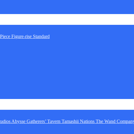
Piece
Figure-rise Standard
tudios
Abysse
Gatherers’ Tavern
Tamashii Nations
The Wand Compan