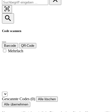
Code scannen
Barcode
QR-Code
Mehrfach
Gescannte Codes (
0
)
Alle löschen
Alle übernehmen