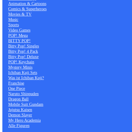
Animation & Cartoons
Comics & Superheroes
Movies & TV
Music
Sports
Video Games
POP! Mega
BITTY POP!
Bitty Pop! Singles
Bitty Pop! 4 Pack
Bitty Pop! Deluxe
POP! Keychain
Mystery Minis
Ichiban Kuji Sets
Was ist Ichiban Kuji?
Franchise
One Piece
Naruto Shippuden
Dragon Ball
Mobile Suit Gundam
Jujutsu Kaisen
Demon Slayer
My Hero Academia
Alle Figuren