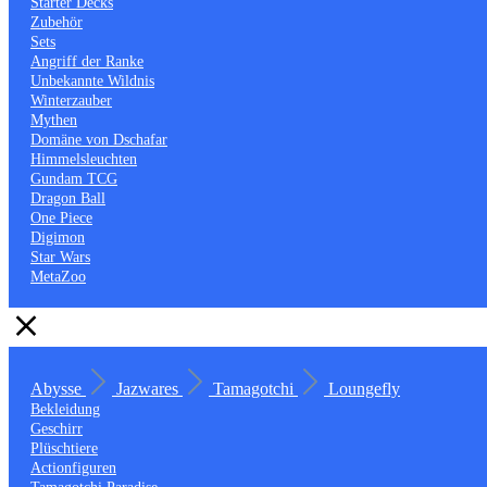
Starter Decks
Zubehör
Sets
Angriff der Ranke
Unbekannte Wildnis
Winterzauber
Mythen
Domäne von Dschafar
Himmelsleuchten
Gundam TCG
Dragon Ball
One Piece
Digimon
Star Wars
MetaZoo
Abysse
Jazwares
Tamagotchi
Loungefly
Bekleidung
Geschirr
Plüschtiere
Actionfiguren