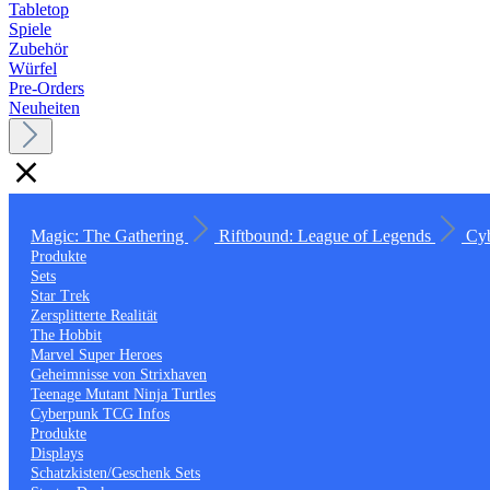
Tabletop
Spiele
Zubehör
Würfel
Pre-Orders
Neuheiten
Magic: The Gathering
Riftbound: League of Legends
Cy
Produkte
Sets
Star Trek
Zersplitterte Realität
The Hobbit
Marvel Super Heroes
Geheimnisse von Strixhaven
Teenage Mutant Ninja Turtles
Cyberpunk TCG Infos
Produkte
Displays
Schatzkisten/Geschenk Sets