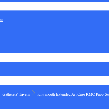
ns
Gatherers' Tavern
long mouth
Extended Art Case
KMC
Papp-Sor