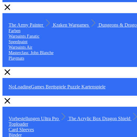
The Army Painter
Kraken Wargames
Dungeons & Drago
Farben
Warpaints Fanatic
Speedpaint
Warpaints Air
Masterclass: John Blanche
Playmats
NoLoadingGames
Brettspiele
Puzzle
Kartenspiele
Vorbestellungen
Ultra Pro
The Acrylic Box
Dragon Shield
Toploader
Card Sleeves
Binder