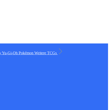
ry
Yu-Gi-Oh
Pokémon
Weitere TCGs