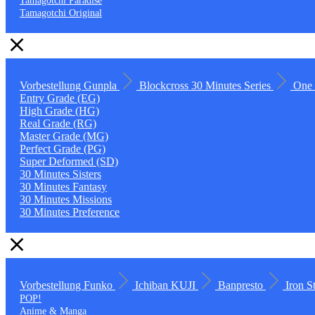
Tamagotchi Paradise
Tamagotchi Original
Vorbestellung
Gunpla
Blockcross
30 Minutes Series
One 
Entry Grade (EG)
High Grade (HG)
Real Grade (RG)
Master Grade (MG)
Perfect Grade (PG)
Super Deformed (SD)
30 Minutes Sisters
30 Minutes Fantasy
30 Minutes Missions
30 Minutes Preference
Vorbestellung
Funko
Ichiban KUJI
Banpresto
Iron S
POP!
Anime & Manga