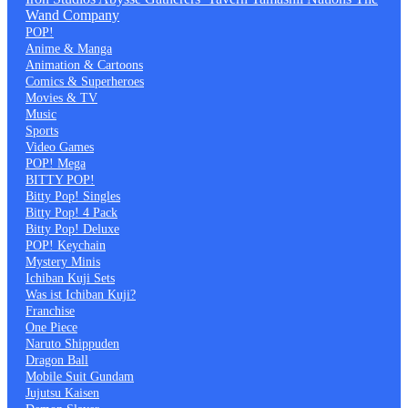
Wand Company
POP!
Anime & Manga
Animation & Cartoons
Comics & Superheroes
Movies & TV
Music
Sports
Video Games
POP! Mega
BITTY POP!
Bitty Pop! Singles
Bitty Pop! 4 Pack
Bitty Pop! Deluxe
POP! Keychain
Mystery Minis
Ichiban Kuji Sets
Was ist Ichiban Kuji?
Franchise
One Piece
Naruto Shippuden
Dragon Ball
Mobile Suit Gundam
Jujutsu Kaisen