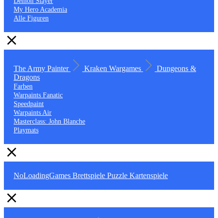
Demon Slayer
My Hero Academia
Alle Figuren
The Army Painter
Kraken Wargames
Dungeons &
Dragons
Farben
Warpaints Fanatic
Speedpaint
Warpaints Air
Masterclass: John Blanche
Playmats
NoLoadingGames
Brettspiele
Puzzle
Kartenspiele