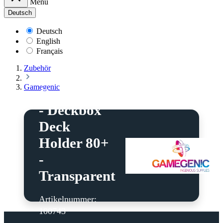
Menü
Deutsch
Deutsch
English
Français
Zubehör
Gamegenic
Gamegenic
- Deckbox
Deck
Holder 80+
-
Transparent
Artikelnummer:
100743