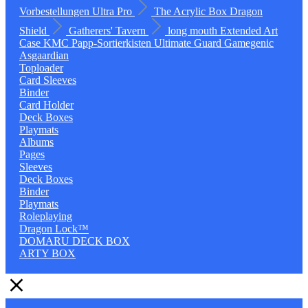
Vorbestellungen
Ultra Pro
The Acrylic Box
Dragon
Shield
Gatherers' Tavern
long mouth
Extended Art
Case
KMC
Papp-Sortierkisten
Ultimate Guard
Gamegenic
Asgaardian
Toploader
Card Sleeves
Binder
Card Holder
Deck Boxes
Playmats
Albums
Pages
Sleeves
Deck Boxes
Binder
Playmats
Roleplaying
Dragon Lock™
DOMARU DECK BOX
ARTY BOX