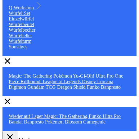
Q Workshop
Würfel-Set
Einzelwürfel
Würfelbeutel
Würfelbecher
Würfelteller
Würfelturm
Sonstiges
Magic: The Gathering
Pokémon
Yu-Gi-Oh!
Ultra Pro
One
Piece
Riftbound: League of Legends
Disney Lorcana
Digimon
Gundam TCG
Dragon Shield
Funko
Banpresto
Wieder auf Lager
Magic: The Gathering
Funko
Ultra Pro
Bandai
Banpresto
Pokémon
Blossom
Gamegenic