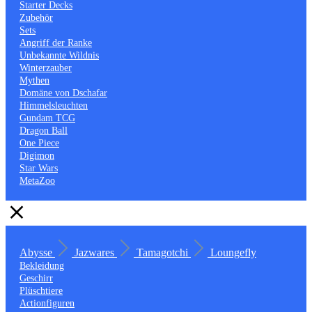
Starter Decks
Zubehör
Sets
Angriff der Ranke
Unbekannte Wildnis
Winterzauber
Mythen
Domäne von Dschafar
Himmelsleuchten
Gundam TCG
Dragon Ball
One Piece
Digimon
Star Wars
MetaZoo
Abysse
Jazwares
Tamagotchi
Loungefly
Bekleidung
Geschirr
Plüschtiere
Actionfiguren