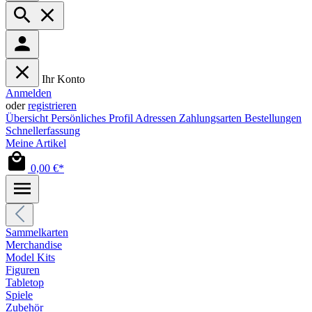
Ihr Konto
Anmelden
oder
registrieren
Übersicht
Persönliches Profil
Adressen
Zahlungsarten
Bestellungen
Schnellerfassung
Meine Artikel
0,00 €*
Sammelkarten
Merchandise
Model Kits
Figuren
Tabletop
Spiele
Zubehör