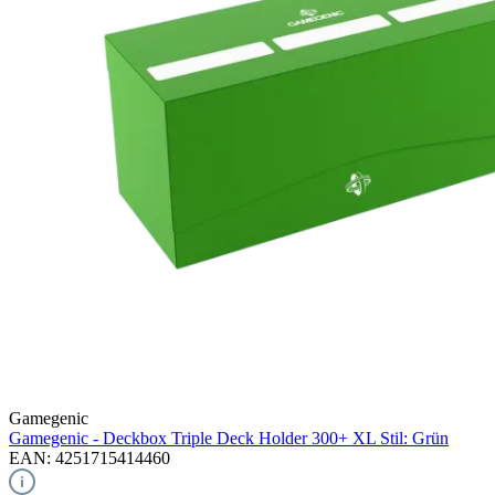
Gamegenic
Gamegenic - Deckbox Triple Deck Holder 300+ XL Stil: Grün
EAN: 4251715414460