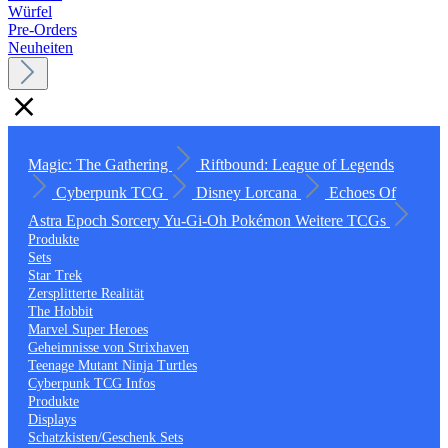
Würfel
Pre-Orders
Neuheiten
Magic: The Gathering
Riftbound: League of Legends
Cyberpunk TCG
Disney Lorcana
Echoes Of
Astra
Epoch
Sorcery
Yu-Gi-Oh
Pokémon
Weitere TCGs
Produkte
Sets
Star Trek
Zersplitterte Realität
The Hobbit
Marvel Super Heroes
Geheimnisse von Strixhaven
Teenage Mutant Ninja Turtles
Cyberpunk TCG Infos
Produkte
Displays
Schatzkisten/Geschenk Sets