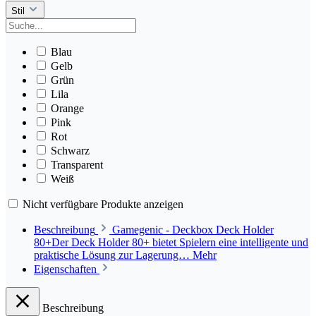
Stil
Blau
Gelb
Grün
Lila
Orange
Pink
Rot
Schwarz
Transparent
Weiß
Nicht verfügbare Produkte anzeigen
Beschreibung
Gamegenic - Deckbox Deck Holder
80+Der Deck Holder 80+ bietet Spielern eine intelligente und
praktische Lösung zur Lagerung…
Mehr
Eigenschaften
Beschreibung