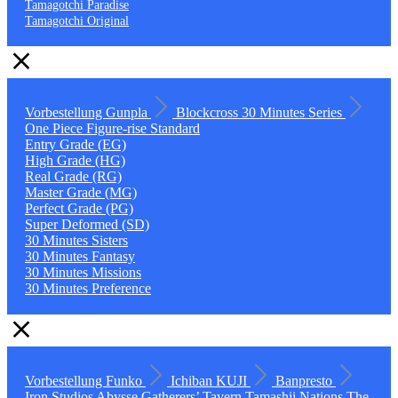
Tamagotchi Paradise
Tamagotchi Original
Vorbestellung
Gunpla
Blockcross
30 Minutes Series
One Piece
Figure-rise Standard
Entry Grade (EG)
High Grade (HG)
Real Grade (RG)
Master Grade (MG)
Perfect Grade (PG)
Super Deformed (SD)
30 Minutes Sisters
30 Minutes Fantasy
30 Minutes Missions
30 Minutes Preference
Vorbestellung
Funko
Ichiban KUJI
Banpresto
Iron Studios
Abysse
Gatherers’ Tavern
Tamashii Nations
The