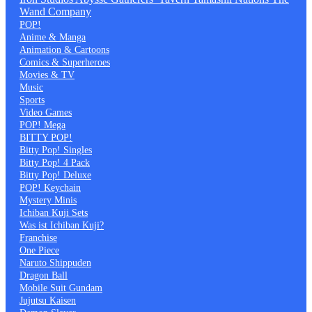
Wand Company
POP!
Anime & Manga
Animation & Cartoons
Comics & Superheroes
Movies & TV
Music
Sports
Video Games
POP! Mega
BITTY POP!
Bitty Pop! Singles
Bitty Pop! 4 Pack
Bitty Pop! Deluxe
POP! Keychain
Mystery Minis
Ichiban Kuji Sets
Was ist Ichiban Kuji?
Franchise
One Piece
Naruto Shippuden
Dragon Ball
Mobile Suit Gundam
Jujutsu Kaisen