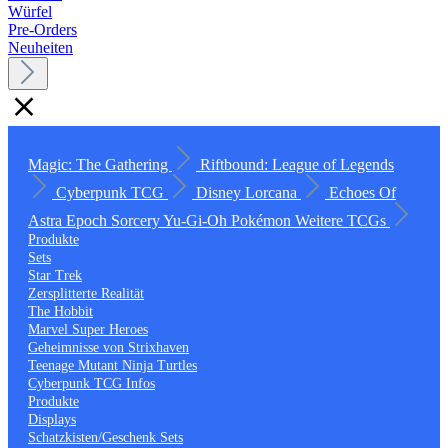
Würfel
Pre-Orders
Neuheiten
Magic: The Gathering
Riftbound: League of Legends
Cyberpunk TCG
Disney Lorcana
Echoes Of
Astra
Epoch
Sorcery
Yu-Gi-Oh
Pokémon
Weitere TCGs
Produkte
Sets
Star Trek
Zersplitterte Realität
The Hobbit
Marvel Super Heroes
Geheimnisse von Strixhaven
Teenage Mutant Ninja Turtles
Cyberpunk TCG Infos
Produkte
Displays
Schatzkisten/Geschenk Sets