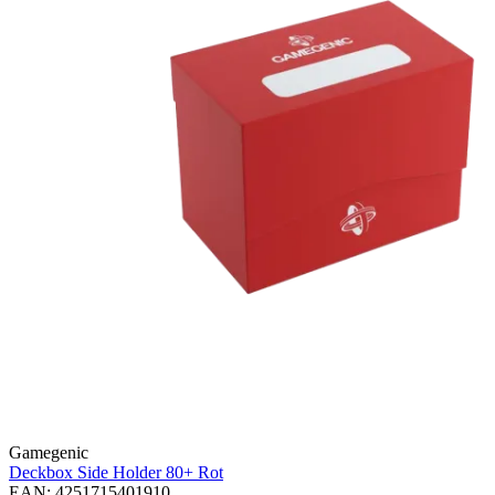
Gamegenic
Deckbox Side Holder 80+
Rot
EAN: 4251715401910