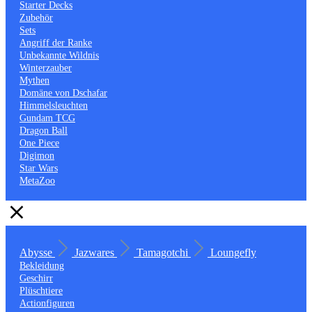
Starter Decks
Zubehör
Sets
Angriff der Ranke
Unbekannte Wildnis
Winterzauber
Mythen
Domäne von Dschafar
Himmelsleuchten
Gundam TCG
Dragon Ball
One Piece
Digimon
Star Wars
MetaZoo
Abysse
Jazwares
Tamagotchi
Loungefly
Bekleidung
Geschirr
Plüschtiere
Actionfiguren