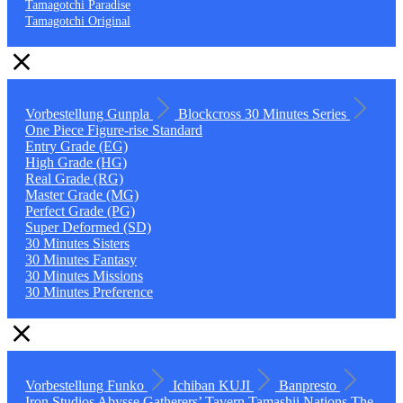
Tamagotchi Paradise
Tamagotchi Original
Vorbestellung
Gunpla
Blockcross
30 Minutes Series
One Piece
Figure-rise Standard
Entry Grade (EG)
High Grade (HG)
Real Grade (RG)
Master Grade (MG)
Perfect Grade (PG)
Super Deformed (SD)
30 Minutes Sisters
30 Minutes Fantasy
30 Minutes Missions
30 Minutes Preference
Vorbestellung
Funko
Ichiban KUJI
Banpresto
Iron Studios
Abysse
Gatherers’ Tavern
Tamashii Nations
The