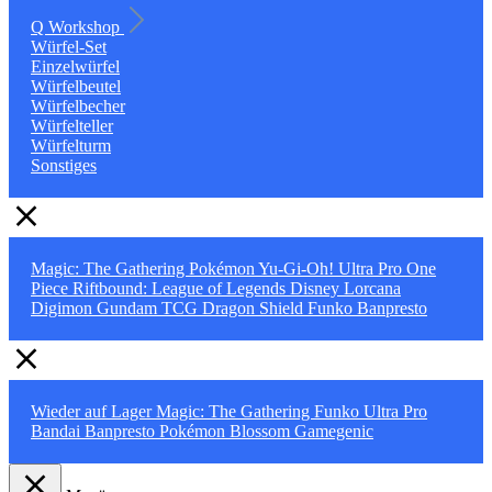
Q Workshop
Würfel-Set
Einzelwürfel
Würfelbeutel
Würfelbecher
Würfelteller
Würfelturm
Sonstiges
Magic: The Gathering
Pokémon
Yu-Gi-Oh!
Ultra Pro
One
Piece
Riftbound: League of Legends
Disney Lorcana
Digimon
Gundam TCG
Dragon Shield
Funko
Banpresto
Wieder auf Lager
Magic: The Gathering
Funko
Ultra Pro
Bandai
Banpresto
Pokémon
Blossom
Gamegenic