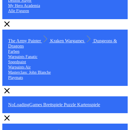
Demon Slayer
My Hero Academia
Alle Figuren
The Army Painter
Kraken Wargames
Dungeons &
Dragons
Farben
Warpaints Fanatic
Speedpaint
Warpaints Air
Masterclass: John Blanche
Playmats
NoLoadingGames
Brettspiele
Puzzle
Kartenspiele