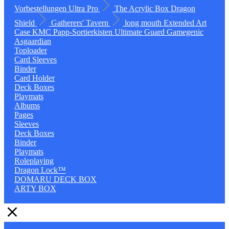
Vorbestellungen
Ultra Pro
The Acrylic Box
Dragon
Shield
Gatherers' Tavern
long mouth
Extended Art
Case
KMC
Papp-Sortierkisten
Ultimate Guard
Gamegenic
Asgaardian
Toploader
Card Sleeves
Binder
Card Holder
Deck Boxes
Playmats
Albums
Pages
Sleeves
Deck Boxes
Binder
Playmats
Roleplaying
Dragon Lock™
DOMARU DECK BOX
ARTY BOX