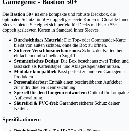
Gamegenic - Bastion 50+
Die
Bastion 50+
ist eine kompakte und robuste Deckbox, die
optimalen Schutz für 50+ doppelt gesleevte Karten in Closable Inner
Sleeves bietet. Sie eignet sich perfekt für Decks mit bis zu 55+
doppelt gesleevten Karten in Standard Inner Sleeves.
Durchsichtiges Material:
Die Top- oder Commander-Karte
bleibt von außen sichtbar, ohne die Box zu öffnen.
Sicherer Verschlussmechanismus:
Schutz der Karten bei
einfachem und schnellem Zugriff.
Symmetrisches Design:
Die Box besteht aus zwei Teilen und
lässt sich als Kartenstapel- und Ablagestapelhalter nutzen.
Modular kompatibel:
Passt perfekt zu anderen Gamegenic-
Produkten.
Personalisierbar:
Enthält einen beschreibbaren Aufkleber
zur individuellen Kennzeichnung.
Speziell für den Dungeon entworfen:
Optimal für kompakte
Aufbewahrung.
Säurefrei & PVC-frei:
Garantiert sicherer Schutz deiner
Karten.
Spezifikationen:
Produktgröße (B x T x H):
77 x 43 x 99 mm