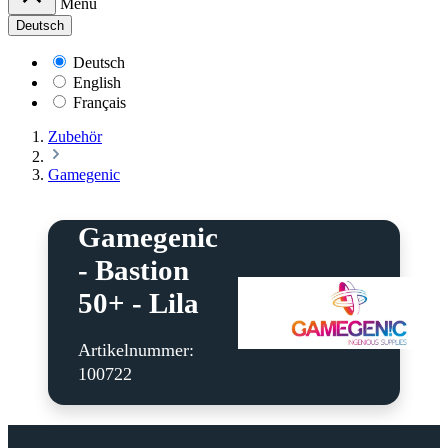
Menü
Deutsch
Deutsch
English
Français
Zubehör
Gamegenic
Gamegenic
- Bastion
50+ - Lila
Artikelnummer:
100722