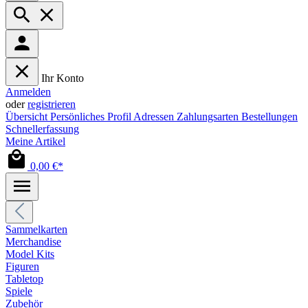
Ihr Konto
Anmelden
oder
registrieren
Übersicht
Persönliches Profil
Adressen
Zahlungsarten
Bestellungen
Schnellerfassung
Meine Artikel
0,00 €*
Sammelkarten
Merchandise
Model Kits
Figuren
Tabletop
Spiele
Zubehör