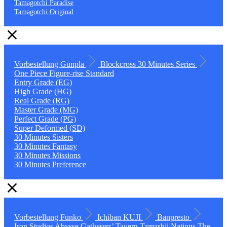
Tamagotchi Paradise
Tamagotchi Original
Vorbestellung
Gunpla
Blockcross
30 Minutes Series
One Piece
Figure-rise Standard
Entry Grade (EG)
High Grade (HG)
Real Grade (RG)
Master Grade (MG)
Perfect Grade (PG)
Super Deformed (SD)
30 Minutes Sisters
30 Minutes Fantasy
30 Minutes Missions
30 Minutes Preference
Vorbestellung
Funko
Ichiban KUJI
Banpresto
Iron Studios
Abysse
Gatherers’ Tavern
Tamashii Nations
The