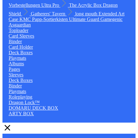
Vorbestellungen
Ultra Pro
The Acrylic Box
Dragon
Shield
Gatherers' Tavern
long mouth
Extended Art
Case
KMC
Papp-Sortierkisten
Ultimate Guard
Gamegenic
Asgaardian
Toploader
Card Sleeves
Binder
Card Holder
Deck Boxes
Playmats
Albums
Pages
Sleeves
Deck Boxes
Binder
Playmats
Roleplaying
Dragon Lock™
DOMARU DECK BOX
ARTY BOX