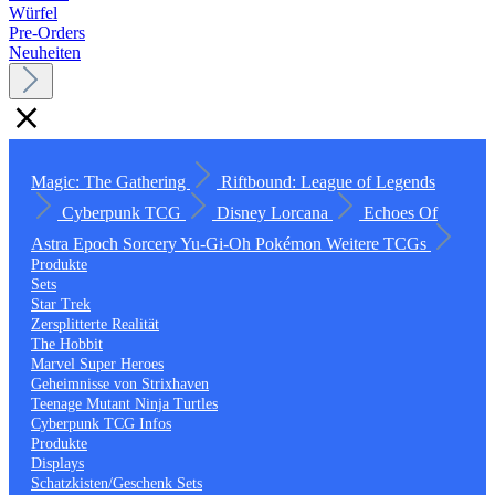
Würfel
Pre-Orders
Neuheiten
Magic: The Gathering
Riftbound: League of Legends
Cyberpunk TCG
Disney Lorcana
Echoes Of
Astra
Epoch
Sorcery
Yu-Gi-Oh
Pokémon
Weitere TCGs
Produkte
Sets
Star Trek
Zersplitterte Realität
The Hobbit
Marvel Super Heroes
Geheimnisse von Strixhaven
Teenage Mutant Ninja Turtles
Cyberpunk TCG Infos
Produkte
Displays
Schatzkisten/Geschenk Sets