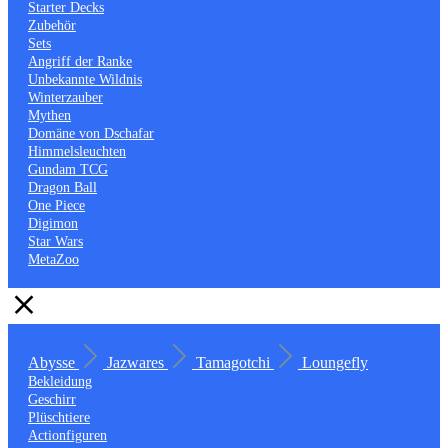
Starter Decks
Zubehör
Sets
Angriff der Ranke
Unbekannte Wildnis
Winterzauber
Mythen
Domäne von Dschafar
Himmelsleuchten
Gundam TCG
Dragon Ball
One Piece
Digimon
Star Wars
MetaZoo
Abysse
Jazwares
Tamagotchi
Loungefly
Bekleidung
Geschirr
Plüschtiere
Actionfiguren