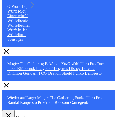
Q Workshop
Würfel-Set
Einzelwürfel
Würfelbeutel
Würfelbecher
Würfelteller
Würfelturm
Sonstiges
Magic: The Gathering
Pokémon
Yu-Gi-Oh!
Ultra Pro
One
Piece
Riftbound: League of Legends
Disney Lorcana
Digimon
Gundam TCG
Dragon Shield
Funko
Banpresto
Wieder auf Lager
Magic: The Gathering
Funko
Ultra Pro
Bandai
Banpresto
Pokémon
Blossom
Gamegenic