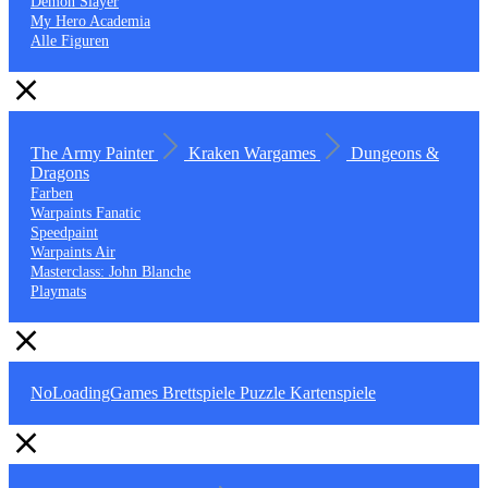
Demon Slayer
My Hero Academia
Alle Figuren
The Army Painter
Kraken Wargames
Dungeons &
Dragons
Farben
Warpaints Fanatic
Speedpaint
Warpaints Air
Masterclass: John Blanche
Playmats
NoLoadingGames
Brettspiele
Puzzle
Kartenspiele