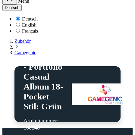
Menü
Deutsch
Deutsch
English
Français
Zubehör
Gamegenic
Gamegenic
- Portfolio
Casual
Album 18-
Pocket
Stil: Grün
Artikelnummer:
100848