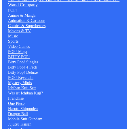
Wand Company
POP!
Anime & Manga
Animation & Cartoons
Comics & Superheroes
Movies & TV
Music
Sports
Video Games
POP! Mega
BITTY POP!
Bitty Pop! Singles
Bitty Pop! 4 Pack
Bitty Pop! Deluxe
POP! Keychain
Mystery Minis
Ichiban Kuji Sets
Was ist Ichiban Kuji?
Franchise
One Piece
Naruto Shippuden
Dragon Ball
Mobile Suit Gundam
Jujutsu Kaisen