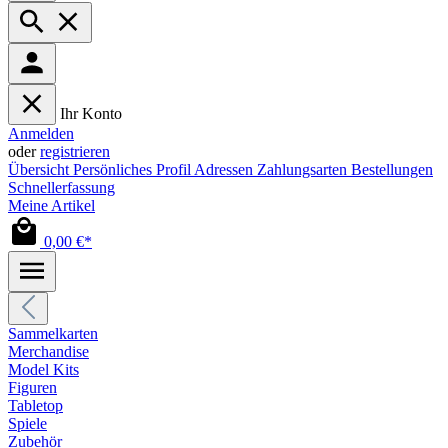
Ihr Konto
Anmelden
oder
registrieren
Übersicht
Persönliches Profil
Adressen
Zahlungsarten
Bestellungen
Schnellerfassung
Meine Artikel
0,00 €*
Sammelkarten
Merchandise
Model Kits
Figuren
Tabletop
Spiele
Zubehör