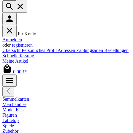
Ihr Konto
Anmelden
oder
registrieren
Übersicht
Persönliches Profil
Adressen
Zahlungsarten
Bestellungen
Schnellerfassung
Meine Artikel
0,00 €*
Sammelkarten
Merchandise
Model Kits
Figuren
Tabletop
Spiele
Zubehör