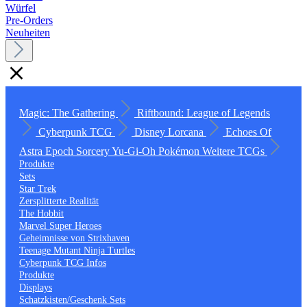
Würfel
Pre-Orders
Neuheiten
Magic: The Gathering
Riftbound: League of Legends
Cyberpunk TCG
Disney Lorcana
Echoes Of
Astra
Epoch
Sorcery
Yu-Gi-Oh
Pokémon
Weitere TCGs
Produkte
Sets
Star Trek
Zersplitterte Realität
The Hobbit
Marvel Super Heroes
Geheimnisse von Strixhaven
Teenage Mutant Ninja Turtles
Cyberpunk TCG Infos
Produkte
Displays
Schatzkisten/Geschenk Sets