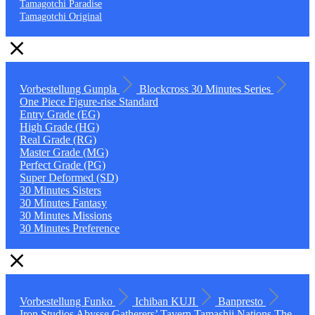
Tamagotchi Paradise
Tamagotchi Original
Vorbestellung
Gunpla
Blockcross
30 Minutes Series
One Piece
Figure-rise Standard
Entry Grade (EG)
High Grade (HG)
Real Grade (RG)
Master Grade (MG)
Perfect Grade (PG)
Super Deformed (SD)
30 Minutes Sisters
30 Minutes Fantasy
30 Minutes Missions
30 Minutes Preference
Vorbestellung
Funko
Ichiban KUJI
Banpresto
Iron Studios
Abysse
Gatherers’ Tavern
Tamashii Nations
The