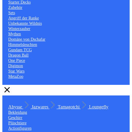
Starter Decks
Zubehör
Sets
Angriff der Ranke
Unbekannte Wildnis
Winterzauber
Mythen
Domäne von Dschafar
Himmelsleuchten
Gundam TCG
Dragon Ball
One Piece
Digimon
Star Wars
MetaZoo
Abysse
Jazwares
Tamagotchi
Loungefly
Bekleidung
Geschirr
Plüschtiere
Actionfiguren