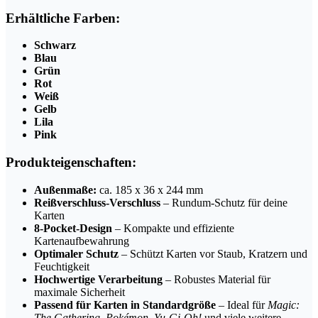
Erhältliche Farben:
Schwarz
Blau
Grün
Rot
Weiß
Gelb
Lila
Pink
Produkteigenschaften:
Außenmaße:
ca. 185 x 36 x 244 mm
Reißverschluss-Verschluss
– Rundum-Schutz für deine
Karten
8-Pocket-Design
– Kompakte und effiziente
Kartenaufbewahrung
Optimaler Schutz
– Schützt Karten vor Staub, Kratzern und
Feuchtigkeit
Hochwertige Verarbeitung
– Robustes Material für
maximale Sicherheit
Passend für Karten in Standardgröße
– Ideal für
Magic:
The Gathering
,
Pokémon
,
Yu-Gi-Oh!
und viele weitere