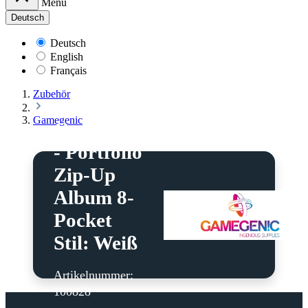
Menü
Deutsch
Deutsch
English
Français
Zubehör
Gamegenic
Gamegenic
- Portfolio
Zip-Up
Album 8-
Pocket
Stil: Weiß
Artikelnummer:
100828