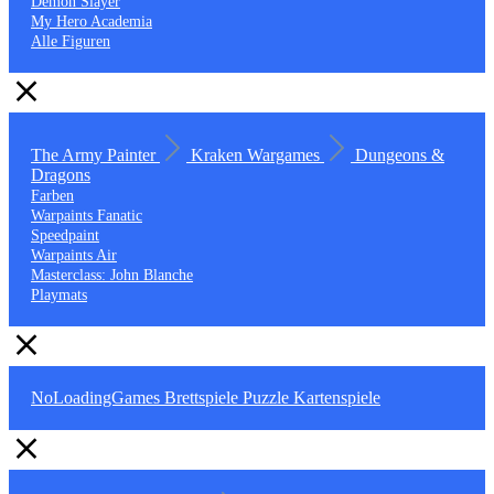
Demon Slayer
My Hero Academia
Alle Figuren
The Army Painter
Kraken Wargames
Dungeons &
Dragons
Farben
Warpaints Fanatic
Speedpaint
Warpaints Air
Masterclass: John Blanche
Playmats
NoLoadingGames
Brettspiele
Puzzle
Kartenspiele