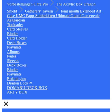
Vorbestellungen
Ultra Pro
The Acrylic Box
Dragon
Shield
Gatherers' Tavern
long mouth
Extended Art
Case
KMC
Papp-Sortierkisten
Ultimate Guard
Gamegenic
Asgaardian
Toploader
Card Sleeves
Binder
Card Holder
Deck Boxes
Playmats
Albums
Pages
Sleeves
Deck Boxes
Binder
Playmats
Roleplaying
Dragon Lock™
DOMARU DECK BOX
ARTY BOX