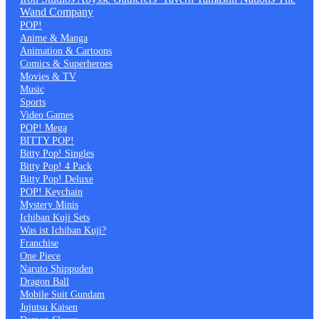
Wand Company
POP!
Anime & Manga
Animation & Cartoons
Comics & Superheroes
Movies & TV
Music
Sports
Video Games
POP! Mega
BITTY POP!
Bitty Pop! Singles
Bitty Pop! 4 Pack
Bitty Pop! Deluxe
POP! Keychain
Mystery Minis
Ichiban Kuji Sets
Was ist Ichiban Kuji?
Franchise
One Piece
Naruto Shippuden
Dragon Ball
Mobile Suit Gundam
Jujutsu Kaisen