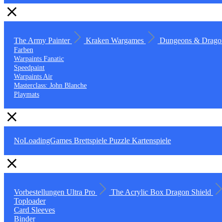
The Army Painter
Kraken Wargames
Dungeons & Drago
Farben
Warpaints Fanatic
Speedpaint
Warpaints Air
Masterclass: John Blanche
Playmats
NoLoadingGames
Brettspiele
Puzzle
Kartenspiele
Vorbestellungen
Ultra Pro
The Acrylic Box
Dragon Shield
Toploader
Card Sleeves
Binder