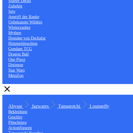
Starter Decks
Zubehör
Sets
Angriff der Ranke
Unbekannte Wildnis
Winterzauber
Mythen
Domäne von Dschafar
Himmelsleuchten
Gundam TCG
Dragon Ball
One Piece
Digimon
Star Wars
MetaZoo
Abysse
Jazwares
Tamagotchi
Loungefly
Bekleidung
Geschirr
Plüschtiere
Actionfiguren