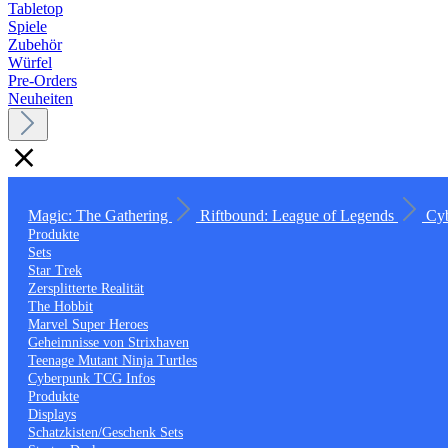
Tabletop
Spiele
Zubehör
Würfel
Pre-Orders
Neuheiten
Magic: The Gathering
Riftbound: League of Legends
Cy
Produkte
Sets
Star Trek
Zersplitterte Realität
The Hobbit
Marvel Super Heroes
Geheimnisse von Strixhaven
Teenage Mutant Ninja Turtles
Cyberpunk TCG Infos
Produkte
Displays
Schatzkisten/Geschenk Sets