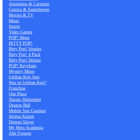
Animation & Cartoons
Comics & Superheroes
Movies & TV
Music
Sports
Video Games
POP! Mega
BITTY POP!
Bitty Pop! Singles
Bitty Pop! 4 Pack
Bitty Pop! Deluxe
POP! Keychain
Mystery Minis
Ichiban Kuji Sets
Was ist Ichiban Kuji?
Franchise
One Piece
Naruto Shippuden
Dragon Ball
Mobile Suit Gundam
Jujutsu Kaisen
Demon Slayer
My Hero Academia
Alle Figuren