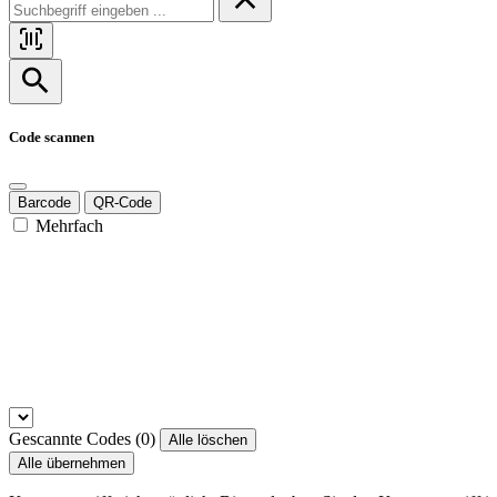
Code scannen
Barcode
QR-Code
Mehrfach
Gescannte Codes (
0
)
Alle löschen
Alle übernehmen