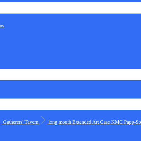
ns
Gatherers' Tavern
long mouth
Extended Art Case
KMC
Papp-Sor