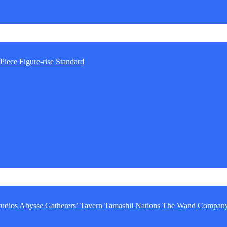
Piece
Figure-rise Standard
tudios
Abysse
Gatherers’ Tavern
Tamashii Nations
The Wand Compan