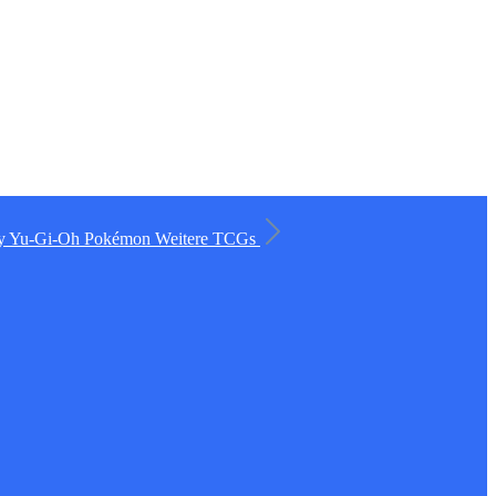
ry
Yu-Gi-Oh
Pokémon
Weitere TCGs