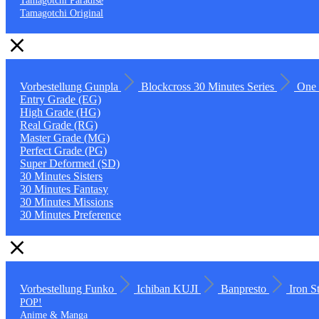
Tamagotchi Paradise
Tamagotchi Original
Vorbestellung
Gunpla
Blockcross
30 Minutes Series
One 
Entry Grade (EG)
High Grade (HG)
Real Grade (RG)
Master Grade (MG)
Perfect Grade (PG)
Super Deformed (SD)
30 Minutes Sisters
30 Minutes Fantasy
30 Minutes Missions
30 Minutes Preference
Vorbestellung
Funko
Ichiban KUJI
Banpresto
Iron S
POP!
Anime & Manga