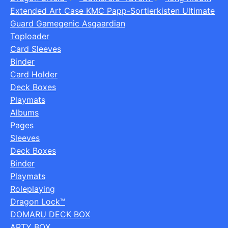
Extended Art Case
KMC
Papp-Sortierkisten
Ultimate
Guard
Gamegenic
Asgaardian
Toploader
Card Sleeves
Binder
Card Holder
Deck Boxes
Playmats
Albums
Pages
Sleeves
Deck Boxes
Binder
Playmats
Roleplaying
Dragon Lock™
DOMARU DECK BOX
ARTY BOX