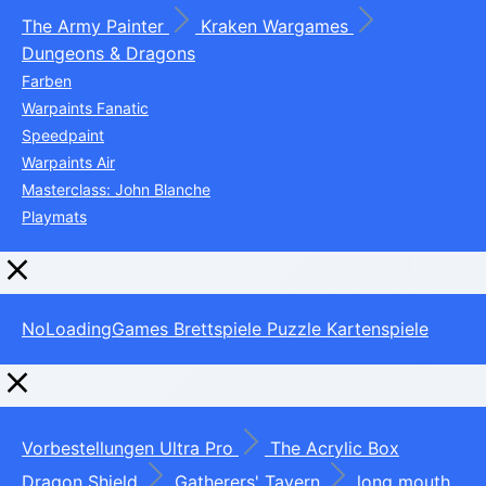
The Army Painter
Kraken Wargames
Dungeons & Dragons
Farben
Warpaints Fanatic
Speedpaint
Warpaints Air
Masterclass: John Blanche
Playmats
NoLoadingGames
Brettspiele
Puzzle
Kartenspiele
Vorbestellungen
Ultra Pro
The Acrylic Box
Dragon Shield
Gatherers' Tavern
long mouth