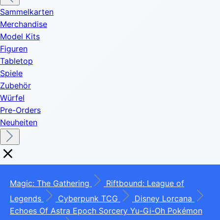
Sammelkarten
Merchandise
Model Kits
Figuren
Tabletop
Spiele
Zubehör
Würfel
Pre-Orders
Neuheiten
Magic: The Gathering
Riftbound: League of
Legends
Cyberpunk TCG
Disney Lorcana
Echoes Of Astra
Epoch
Sorcery
Yu-Gi-Oh
Pokémon