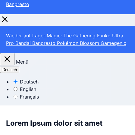
Banpresto
Wieder auf Lager
Magic: The Gathering
Funko
Ultra
Pro
Bandai
Banpresto
Pokémon
Blossom
Gamegenic
Menü
Deutsch
Deutsch
English
Français
Lorem Ipsum dolor sit amet