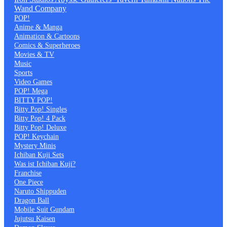
Wand Company
POP!
Anime & Manga
Animation & Cartoons
Comics & Superheroes
Movies & TV
Music
Sports
Video Games
POP! Mega
BITTY POP!
Bitty Pop! Singles
Bitty Pop! 4 Pack
Bitty Pop! Deluxe
POP! Keychain
Mystery Minis
Ichiban Kuji Sets
Was ist Ichiban Kuji?
Franchise
One Piece
Naruto Shippuden
Dragon Ball
Mobile Suit Gundam
Jujutsu Kaisen