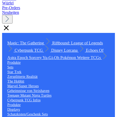
Würfel
Pre-Orders
Neuheiten
Magic: The Gathering
Riftbound: League of Legends
Cyberpunk TCG
Disney Lorcana
Echoes Of
Astra
Epoch
Sorcery
Yu-Gi-Oh
Pokémon
Weitere TCGs
Produkte
Sets
Star Trek
Zersplitterte Realität
The Hobbit
Marvel Super Heroes
Geheimnisse von Strixhaven
Teenage Mutant Ninja Turtles
Cyberpunk TCG Infos
Produkte
Displays
Schatzkisten/Geschenk Sets