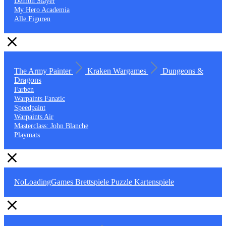
Demon Slayer
My Hero Academia
Alle Figuren
The Army Painter
Kraken Wargames
Dungeons &
Dragons
Farben
Warpaints Fanatic
Speedpaint
Warpaints Air
Masterclass: John Blanche
Playmats
NoLoadingGames
Brettspiele
Puzzle
Kartenspiele