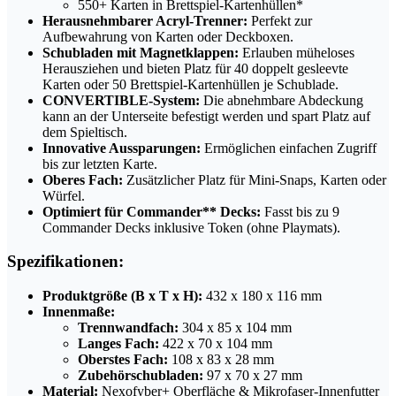
550+ Karten in Brettspiel-Kartenhüllen*
Herausnehmbarer Acryl-Trenner:
Perfekt zur
Aufbewahrung von Karten oder Deckboxen.
Schubladen mit Magnetklappen:
Erlauben müheloses
Herausziehen und bieten Platz für 40 doppelt gesleevte
Karten oder 50 Brettspiel-Kartenhüllen je Schublade.
CONVERTIBLE-System:
Die abnehmbare Abdeckung
kann an der Unterseite befestigt werden und spart Platz auf
dem Spieltisch.
Innovative Aussparungen:
Ermöglichen einfachen Zugriff
bis zur letzten Karte.
Oberes Fach:
Zusätzlicher Platz für Mini-Snaps, Karten oder
Würfel.
Optimiert für Commander** Decks:
Fasst bis zu 9
Commander Decks inklusive Token (ohne Playmats).
Spezifikationen:
Produktgröße (B x T x H):
432 x 180 x 116 mm
Innenmaße:
Trennwandfach:
304 x 85 x 104 mm
Langes Fach:
422 x 70 x 104 mm
Oberstes Fach:
108 x 83 x 28 mm
Zubehörschubladen:
97 x 70 x 27 mm
Material:
Nexofyber+ Oberfläche & Mikrofaser-Innenfutter