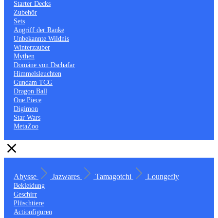
Starter Decks
Zubehör
Sets
Angriff der Ranke
Unbekannte Wildnis
Winterzauber
Mythen
Domäne von Dschafar
Himmelsleuchten
Gundam TCG
Dragon Ball
One Piece
Digimon
Star Wars
MetaZoo
Abysse
Jazwares
Tamagotchi
Loungefly
Bekleidung
Geschirr
Plüschtiere
Actionfiguren