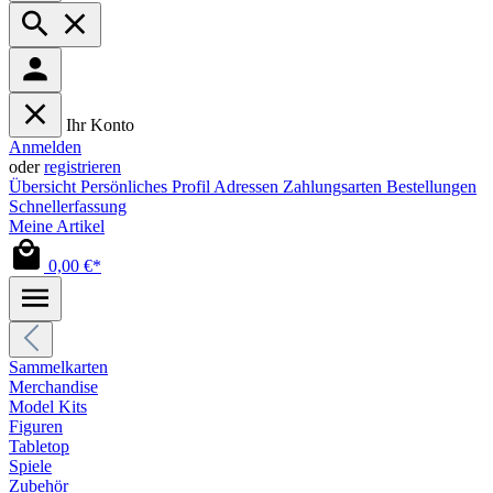
Ihr Konto
Anmelden
oder
registrieren
Übersicht
Persönliches Profil
Adressen
Zahlungsarten
Bestellungen
Schnellerfassung
Meine Artikel
0,00 €*
Sammelkarten
Merchandise
Model Kits
Figuren
Tabletop
Spiele
Zubehör