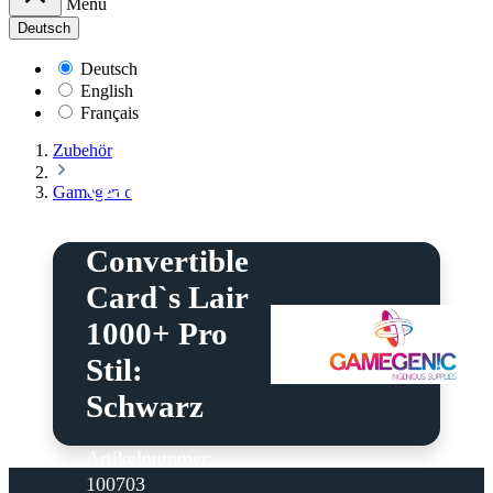
Menü
Deutsch
Deutsch
English
Français
Zubehör
Gamegenic
Gamegenic
-
Convertible
Card`s Lair
1000+ Pro
Stil:
Schwarz
Artikelnummer:
100703