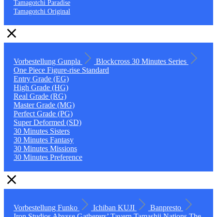
Tamagotchi Paradise
Tamagotchi Original
Vorbestellung
Gunpla
Blockcross
30 Minutes Series
One Piece
Figure-rise Standard
Entry Grade (EG)
High Grade (HG)
Real Grade (RG)
Master Grade (MG)
Perfect Grade (PG)
Super Deformed (SD)
30 Minutes Sisters
30 Minutes Fantasy
30 Minutes Missions
30 Minutes Preference
Vorbestellung
Funko
Ichiban KUJI
Banpresto
Iron Studios
Abysse
Gatherers’ Tavern
Tamashii Nations
The