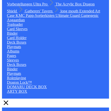
Vorbestellungen
Ultra Pro
The Acrylic Box
Dragon
Shield
Gatherers' Tavern
long mouth
Extended Art
Case
KMC
Papp-Sortierkisten
Ultimate Guard
Gamegenic
Asgaardian
Toploader
Card Sleeves
Binder
Card Holder
Deck Boxes
Playmats
Albums
Pages
Sleeves
Deck Boxes
Binder
Playmats
Roleplaying
Dragon Lock™
DOMARU DECK BOX
ARTY BOX