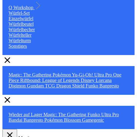
Q Workshop
Würfel-Set
Einzelwürfel
Würfelbeutel
Würfelbecher
Würfelteller
Würfelturm
Sonstiges
Magic: The Gathering
Pokémon
Yu-Gi-Oh!
Ultra Pro
One
Piece
Riftbound: League of Legends
Disney Lorcana
Digimon
Gundam TCG
Dragon Shield
Funko
Banpresto
Wieder auf Lager
Magic: The Gathering
Funko
Ultra Pro
Bandai
Banpresto
Pokémon
Blossom
Gamegenic